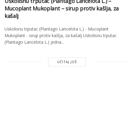
Uskolisnu trputac (Plantago Lancelota L.) –
Mucoplant Mukoplant – sirup protiv kašlja, za
kašalj
Uskolisnu trputac (Plantago Lancelota L.) - Mucoplant
Mukoplant - sirup protiv kašlja, za kašalj Uskolisnu trputac
(Plantago Lancelota L.) jedna...
UČITAJ JOŠ