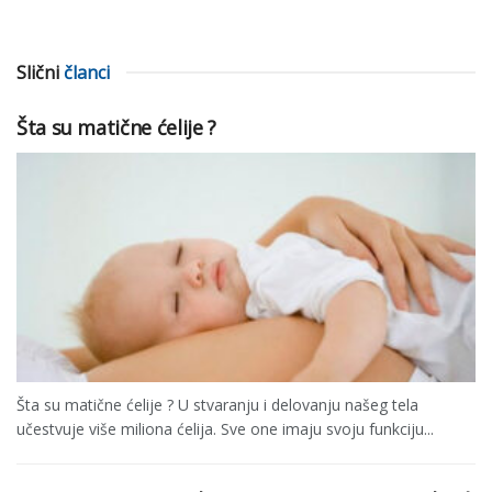
Slični
članci
Šta su matične ćelije ?
Šta su matične ćelije ? U stvaranju i delovanju našeg tela
učestvuje više miliona ćelija. Sve one imaju svoju funkciju...