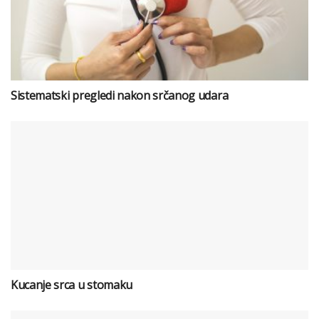
Sistematski pregledi nakon srčanog udara
Kucanje srca u stomaku