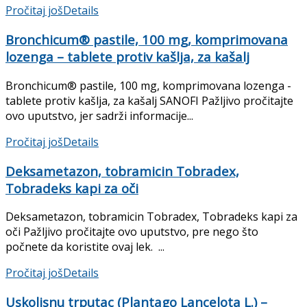
Pročitaj još
Details
Bronchicum® pastile, 100 mg, komprimovana
lozenga – tablete protiv kašlja, za kašalj
Bronchicum® pastile, 100 mg, komprimovana lozenga -
tablete protiv kašlja, za kašalj SANOFI Pažljivo pročitajte
ovo uputstvo, jer sadrži informacije...
Pročitaj još
Details
Deksametazon, tobramicin Tobradex,
Tobradeks kapi za oči
Deksametazon, tobramicin Tobradex, Tobradeks kapi za
oči Pažljivo pročitajte ovo uputstvo, pre nego što
počnete da koristite ovaj lek. ...
Pročitaj još
Details
Uskolisnu trputac (Plantago Lancelota L.) –