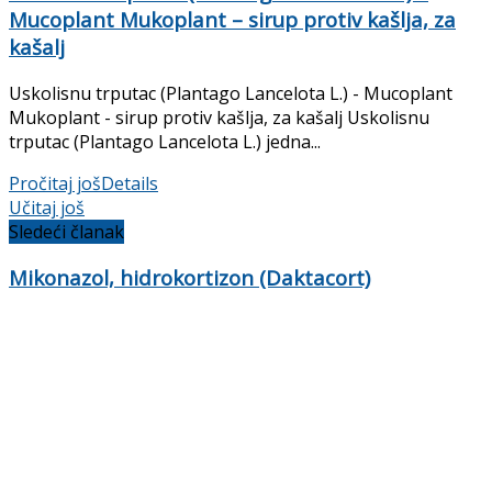
Mucoplant Mukoplant – sirup protiv kašlja, za
kašalj
Uskolisnu trputac (Plantago Lancelota L.) - Mucoplant
Mukoplant - sirup protiv kašlja, za kašalj Uskolisnu
trputac (Plantago Lancelota L.) jedna...
Pročitaj još
Details
Učitaj još
Sledeći članak
Mikonazol, hidrokortizon (Daktacort)