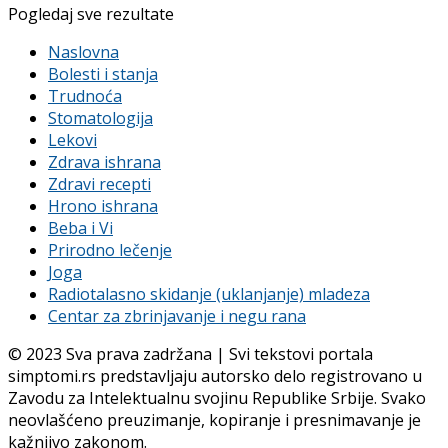
Pogledaj sve rezultate
Naslovna
Bolesti i stanja
Trudnoća
Stomatologija
Lekovi
Zdrava ishrana
Zdravi recepti
Hrono ishrana
Beba i Vi
Prirodno lečenje
Joga
Radiotalasno skidanje (uklanjanje) mladeza
Centar za zbrinjavanje i negu rana
© 2023 Sva prava zadržana | Svi tekstovi portala
simptomi.rs predstavljaju autorsko delo registrovano u
Zavodu za Intelektualnu svojinu Republike Srbije. Svako
neovlašćeno preuzimanje, kopiranje i presnimavanje je
kažnjivo zakonom.