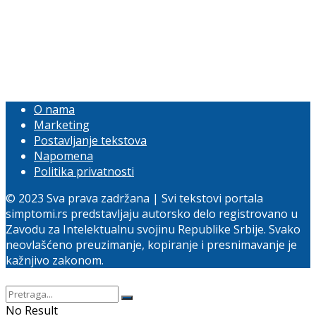
O nama
Marketing
Postavljanje tekstova
Napomena
Politika privatnosti
© 2023 Sva prava zadržana | Svi tekstovi portala
simptomi.rs predstavljaju autorsko delo registrovano u
Zavodu za Intelektualnu svojinu Republike Srbije. Svako
neovlašćeno preuzimanje, kopiranje i presnimavanje je
kažnjivo zakonom.
No Result