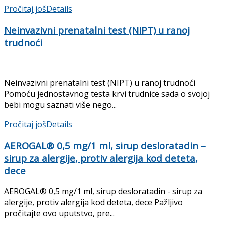
Pročitaj još
Details
Neinvazivni prenatalni test (NIPT) u ranoj
trudnoći
Neinvazivni prenatalni test (NIPT) u ranoj trudnoći
Pomoću jednostavnog testa krvi trudnice sada o svojoj
bebi mogu saznati više nego...
Pročitaj još
Details
AEROGAL® 0,5 mg/1 ml, sirup desloratadin –
sirup za alergije, protiv alergija kod deteta,
dece
AEROGAL® 0,5 mg/1 ml, sirup desloratadin - sirup za
alergije, protiv alergija kod deteta, dece Pažljivo
pročitajte ovo uputstvo, pre...