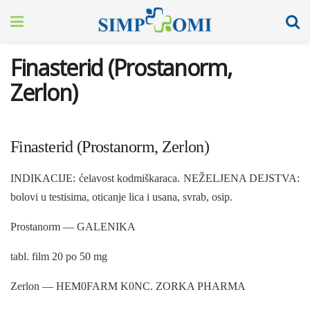
Finasterid (Prostanorm,
Zerlon)
Finasterid (Prostanorm, Zerlon)
INDIKACIJE: ćelavost kodmiškaraca. NEŽELJENA DEJSTVA:
bo­lovi u testisima, oticanje lica i usana, svrab, osip.
Prostanorm — GALENIKA
tabl. film 20 po 50 mg
Zerlon — HEM0FARM K0NC. ZORKA PHARMA