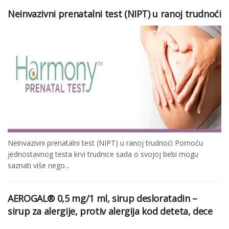
Neinvazivni prenatalni test (NIPT) u ranoj trudnoći
Neinvazivni prenatalni test (NIPT) u ranoj trudnoći Pomoću
jednostavnog testa krvi trudnice sada o svojoj bebi mogu
saznati više nego...
AEROGAL® 0,5 mg/1 ml, sirup desloratadin –
sirup za alergije, protiv alergija kod deteta, dece