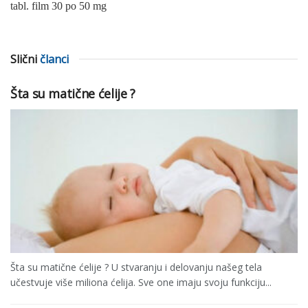
tabl. film 30 po 50 mg
Slični
članci
Šta su matične ćelije ?
Šta su matične ćelije ? U stvaranju i delovanju našeg tela
učestvuje više miliona ćelija. Sve one imaju svoju funkciju...