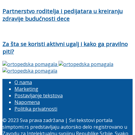
Partnerstvo roditelja i pedijatara u kreiranju
zdravije budućnosti dece
Za šta se koristi aktivni ugalj i kako ga pravilno
piti?
O nama
Marketing
Postavljanje tekstova
Napomena
Politika privatnosti
© 2023 Sva prava zadržana | Svi tekstovi portala
simptomi.rs predstavljaju autorsko delo registrovano u
Zavodu za Intelektualnu svojinu Republike Srbije. Svako