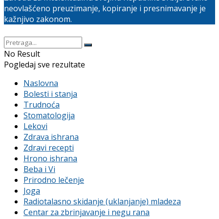
neovlašćeno preuzimanje, kopiranje i presnimavanje je
kažnjivo zakonom.
No Result
Pogledaj sve rezultate
Naslovna
Bolesti i stanja
Trudnoća
Stomatologija
Lekovi
Zdrava ishrana
Zdravi recepti
Hrono ishrana
Beba i Vi
Prirodno lečenje
Joga
Radiotalasno skidanje (uklanjanje) mladeza
Centar za zbrinjavanje i negu rana