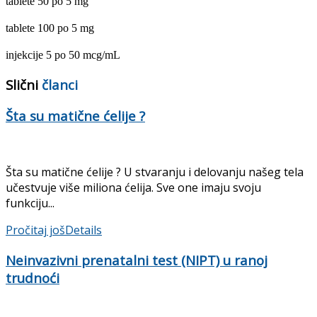
tablete 50 po 5 mg
tablete 100 po 5 mg
injekcije 5 po 50 mcg/mL
Slični
članci
Šta su matične ćelije ?
Šta su matične ćelije ? U stvaranju i delovanju našeg tela
učestvuje više miliona ćelija. Sve one imaju svoju
funkciju...
Pročitaj još
Details
Neinvazivni prenatalni test (NIPT) u ranoj
trudnoći