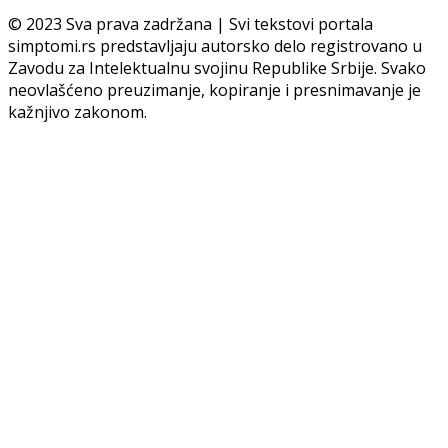
© 2023 Sva prava zadržana | Svi tekstovi portala
simptomi.rs predstavljaju autorsko delo registrovano u
Zavodu za Intelektualnu svojinu Republike Srbije. Svako
neovlašćeno preuzimanje, kopiranje i presnimavanje je
kažnjivo zakonom.