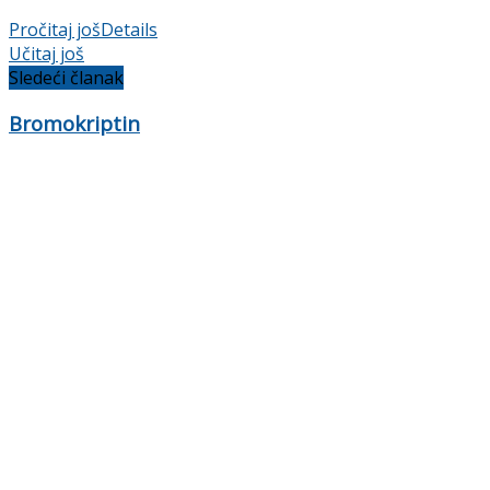
Pročitaj još
Details
Učitaj još
Sledeći članak
Bromokriptin