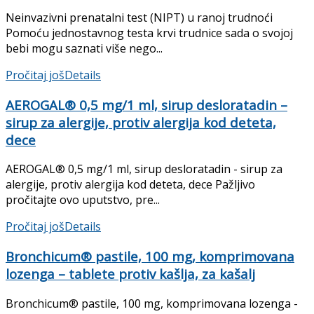
Neinvazivni prenatalni test (NIPT) u ranoj trudnoći
Pomoću jednostavnog testa krvi trudnice sada o svojoj
bebi mogu saznati više nego...
Pročitaj još
Details
AEROGAL® 0,5 mg/1 ml, sirup desloratadin –
sirup za alergije, protiv alergija kod deteta,
dece
AEROGAL® 0,5 mg/1 ml, sirup desloratadin - sirup za
alergije, protiv alergija kod deteta, dece Pažljivo
pročitajte ovo uputstvo, pre...
Pročitaj još
Details
Bronchicum® pastile, 100 mg, komprimovana
lozenga – tablete protiv kašlja, za kašalj
Bronchicum® pastile, 100 mg, komprimovana lozenga -