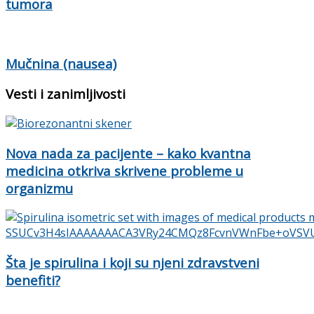
tumora
Mučnina (nausea)
Vesti i zanimljivosti
Nova nada za pacijente – kako kvantna
medicina otkriva skrivene probleme u
organizmu
Šta je spirulina i koji su njeni zdravstveni
benefiti?