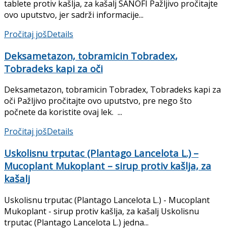
tablete protiv kašlja, za kašalj SANOFI Pažljivo pročitajte
ovo uputstvo, jer sadrži informacije...
Pročitaj još
Details
Deksametazon, tobramicin Tobradex,
Tobradeks kapi za oči
Deksametazon, tobramicin Tobradex, Tobradeks kapi za
oči Pažljivo pročitajte ovo uputstvo, pre nego što
počnete da koristite ovaj lek. ...
Pročitaj još
Details
Uskolisnu trputac (Plantago Lancelota L.) –
Mucoplant Mukoplant – sirup protiv kašlja, za
kašalj
Uskolisnu trputac (Plantago Lancelota L.) - Mucoplant
Mukoplant - sirup protiv kašlja, za kašalj Uskolisnu
trputac (Plantago Lancelota L.) jedna...