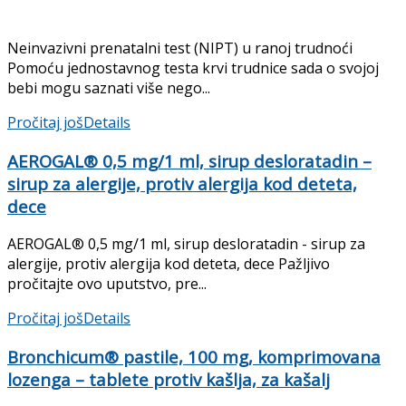
Neinvazivni prenatalni test (NIPT) u ranoj trudnoći
Pomoću jednostavnog testa krvi trudnice sada o svojoj
bebi mogu saznati više nego...
Pročitaj još
Details
AEROGAL® 0,5 mg/1 ml, sirup desloratadin –
sirup za alergije, protiv alergija kod deteta,
dece
AEROGAL® 0,5 mg/1 ml, sirup desloratadin - sirup za
alergije, protiv alergija kod deteta, dece Pažljivo
pročitajte ovo uputstvo, pre...
Pročitaj još
Details
Bronchicum® pastile, 100 mg, komprimovana
lozenga – tablete protiv kašlja, za kašalj