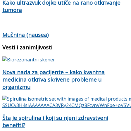
Kako ultrazvuk dojke utiče na rano otkrivanje
tumora
Mučnina (nausea)
Vesti i zanimljivosti
Nova nada za pacijente – kako kvantna
medicina otkriva skrivene probleme u
organizmu
Šta je spirulina i koji su njeni zdravstveni
benefiti?