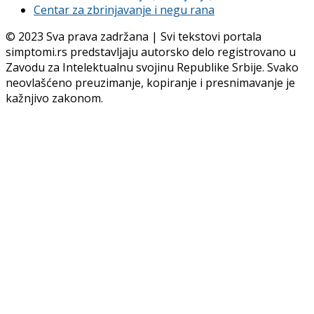
Centar za zbrinjavanje i negu rana
© 2023 Sva prava zadržana | Svi tekstovi portala
simptomi.rs predstavljaju autorsko delo registrovano u
Zavodu za Intelektualnu svojinu Republike Srbije. Svako
neovlašćeno preuzimanje, kopiranje i presnimavanje je
kažnjivo zakonom.