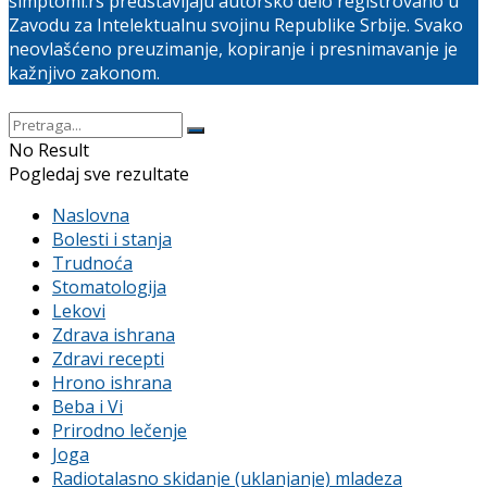
simptomi.rs predstavljaju autorsko delo registrovano u
Zavodu za Intelektualnu svojinu Republike Srbije. Svako
neovlašćeno preuzimanje, kopiranje i presnimavanje je
kažnjivo zakonom.
No Result
Pogledaj sve rezultate
Naslovna
Bolesti i stanja
Trudnoća
Stomatologija
Lekovi
Zdrava ishrana
Zdravi recepti
Hrono ishrana
Beba i Vi
Prirodno lečenje
Joga
Radiotalasno skidanje (uklanjanje) mladeza