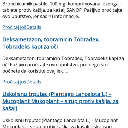
Bronchicum® pastile, 100 mg, komprimovana lozenga -
tablete protiv kašlja, za kašalj SANOFI Pažljivo pročitajte
ovo uputstvo, jer sadrži informacije...
Pročitaj još
Details
Deksametazon, tobramicin Tobradex,
Tobradeks kapi za oči
Deksametazon, tobramicin Tobradex, Tobradeks kapi za
oči Pažljivo pročitajte ovo uputstvo, pre nego što
počnete da koristite ovaj lek. ...
Pročitaj još
Details
Uskolisnu trputac (Plantago Lancelota L.) –
Mucoplant Mukoplant – sirup protiv kašlja, za
kašalj
Uskolisnu trputac (Plantago Lancelota L.) - Mucoplant
Mukoplant - sirup protiv kašlja, za kašalj Uskolisnu