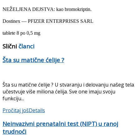
NEŽELJENA DEJSTVA: kao bromokriptin.
Dostinex — PFIZER ENTERPRISES SARL
tablete 8 po 0,5 mg
Slični
članci
Šta su matične ćelije ?
Šta su matične ćelije ? U stvaranju i delovanju našeg tela
učestvuje više miliona ćelija. Sve one imaju svoju
funkciju...
Pročitaj još
Details
Neinvazivni prenatalni test (NIPT) u ranoj
trudnoći