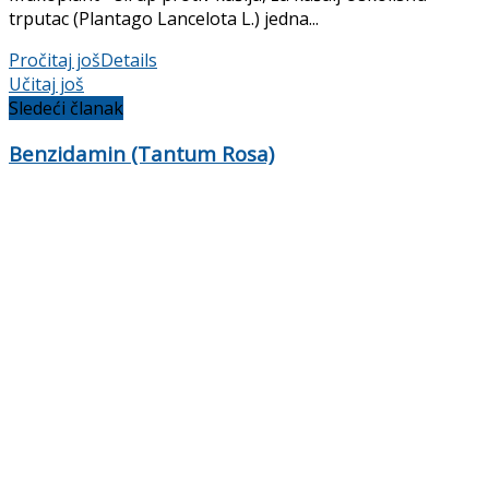
trputac (Plantago Lancelota L.) jedna...
Pročitaj još
Details
Učitaj još
Sledeći članak
Benzidamin (Tantum Rosa)