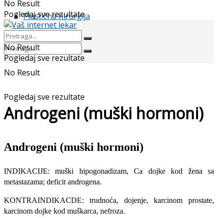
No Result
Pogledaj sve rezultate
Plastična hirurgija
No Result
Pogledaj sve rezultate
No Result
Pogledaj sve rezultate
Androgeni (muški hormoni)
Androgeni (muški hormoni)
INDIKACIJE: muški hipogonadizam, Ca dojke kod žena sa
metastazama; deficit androgena.
KONTRAINDIKACDE: trudnoća, dojenje, karcinom prostate,
karcinom dojke kod muškarca, nefroza.