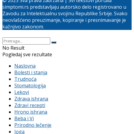
© 2023 Sva prava zadržana | Svi tekstovi portala
simptomi.rs predstavljaju autorsko delo registrovano u
Zavodu za Intelektualnu svojinu Republike Srbije. Svako
neovlašćeno preuzimanje, kopiranje i presnimavanje je
kažnjivo zakonom.
No Result
Pogledaj sve rezultate
Naslovna
Bolesti i stanja
Trudnoća
Stomatologija
Lekovi
Zdrava ishrana
Zdravi recepti
Hrono ishrana
Beba i Vi
Prirodno lečenje
Joga