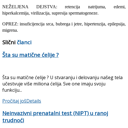
NEŽELJENA DEJSTVA: retencija natrijuma, edemi,
hiperkalcemija, virilizacija, supresija spermatogeneze.
OPREZ: insuficijencija srca, bu­brega i jetre, hipertenzija, epilepsija,
migrena.
Slični
članci
Šta su matične ćelije ?
Šta su matične ćelije ? U stvaranju i delovanju našeg tela
učestvuje više miliona ćelija. Sve one imaju svoju
funkciju...
Pročitaj još
Details
Neinvazivni prenatalni test (NIPT) u ranoj
trudnoći