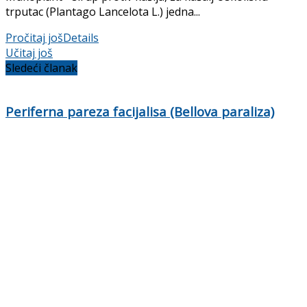
trputac (Plantago Lancelota L.) jedna...
Pročitaj još
Details
Učitaj još
Sledeći članak
Periferna pareza facijalisa (Bellova paraliza)