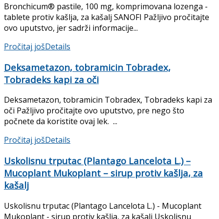
Bronchicum® pastile, 100 mg, komprimovana lozenga -
tablete protiv kašlja, za kašalj SANOFI Pažljivo pročitajte
ovo uputstvo, jer sadrži informacije...
Pročitaj još
Details
Deksametazon, tobramicin Tobradex,
Tobradeks kapi za oči
Deksametazon, tobramicin Tobradex, Tobradeks kapi za
oči Pažljivo pročitajte ovo uputstvo, pre nego što
počnete da koristite ovaj lek. ...
Pročitaj još
Details
Uskolisnu trputac (Plantago Lancelota L.) –
Mucoplant Mukoplant – sirup protiv kašlja, za
kašalj
Uskolisnu trputac (Plantago Lancelota L.) - Mucoplant
Mukoplant - sirup protiv kašlja, za kašalj Uskolisnu