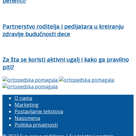
benefiti?
Partnerstvo roditelja i pedijatara u kreiranju
zdravije budućnosti dece
Za šta se koristi aktivni ugalj i kako ga pravilno
piti?
O nama
Marketing
Postavljanje tekstova
Napomena
Politika privatnosti