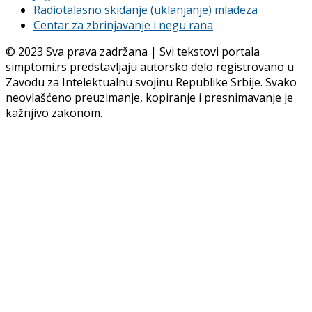
Radiotalasno skidanje (uklanjanje) mladeza
Centar za zbrinjavanje i negu rana
© 2023 Sva prava zadržana | Svi tekstovi portala
simptomi.rs predstavljaju autorsko delo registrovano u
Zavodu za Intelektualnu svojinu Republike Srbije. Svako
neovlašćeno preuzimanje, kopiranje i presnimavanje je
kažnjivo zakonom.