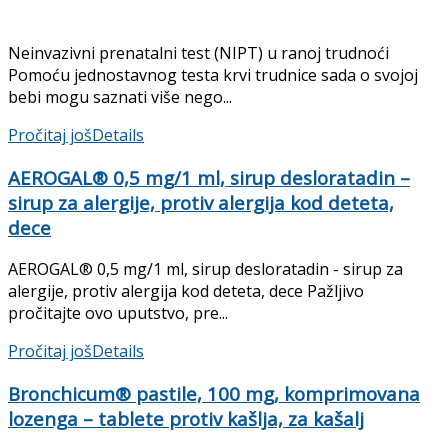
Neinvazivni prenatalni test (NIPT) u ranoj trudnoći
Pomoću jednostavnog testa krvi trudnice sada o svojoj
bebi mogu saznati više nego...
Pročitaj još
Details
AEROGAL® 0,5 mg/1 ml, sirup desloratadin –
sirup za alergije, protiv alergija kod deteta,
dece
AEROGAL® 0,5 mg/1 ml, sirup desloratadin - sirup za
alergije, protiv alergija kod deteta, dece Pažljivo
pročitajte ovo uputstvo, pre...
Pročitaj još
Details
Bronchicum® pastile, 100 mg, komprimovana
lozenga – tablete protiv kašlja, za kašalj