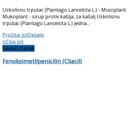
Uskolisnu trputac (Plantago Lancelota L.) - Mucoplant
Mukoplant - sirup protiv kašlja, za kašalj Uskolisnu
trputac (Plantago Lancelota L.) jedna...
Pročitaj još
Details
Učitaj još
Sledeći članak
Fenoksimetilpenicilin (Cliacil)