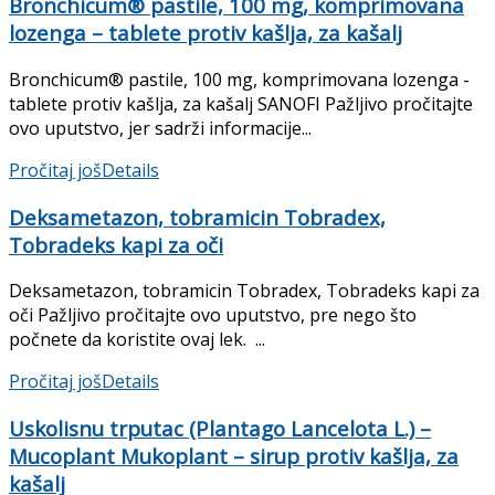
Bronchicum® pastile, 100 mg, komprimovana
lozenga – tablete protiv kašlja, za kašalj
Bronchicum® pastile, 100 mg, komprimovana lozenga -
tablete protiv kašlja, za kašalj SANOFI Pažljivo pročitajte
ovo uputstvo, jer sadrži informacije...
Pročitaj još
Details
Deksametazon, tobramicin Tobradex,
Tobradeks kapi za oči
Deksametazon, tobramicin Tobradex, Tobradeks kapi za
oči Pažljivo pročitajte ovo uputstvo, pre nego što
počnete da koristite ovaj lek. ...
Pročitaj još
Details
Uskolisnu trputac (Plantago Lancelota L.) –
Mucoplant Mukoplant – sirup protiv kašlja, za
kašalj