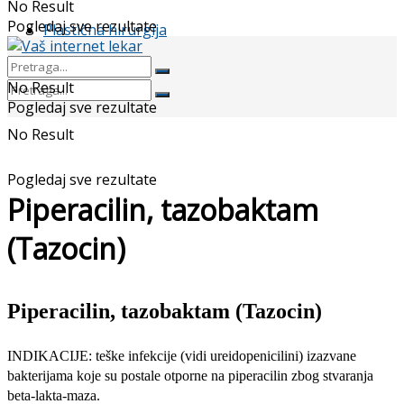
No Result
Pogledaj sve rezultate
Plastična hirurgija
No Result
Pogledaj sve rezultate
No Result
Pogledaj sve rezultate
Piperacilin, tazobaktam
(Tazocin)
Piperacilin, tazobaktam (Tazocin)
INDIKACIJE: teške infekcije (vidi ureidopenicilini) izazvane
bakteri­jama koje su postale otporne na piperacilin zbog stvaranja
beta-lakta-maza.