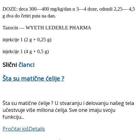
DOZE: deca 300—400 mg/kg/dan u 3—4 doze, odrasli 2,25— 4,5
g dva do četiri puta na dan.
Tazocin — WYETH LEDERLE PHARMA
injekcije 1 (2 g + 0,25 g)
injekcije 1 (4 g + 0,5 g)
Slični
članci
Šta su matične ćelije ?
Šta su matične ćelije ? U stvaranju i delovanju našeg tela
učestvuje više miliona ćelija. Sve one imaju svoju
funkciju...
Pročitaj još
Details