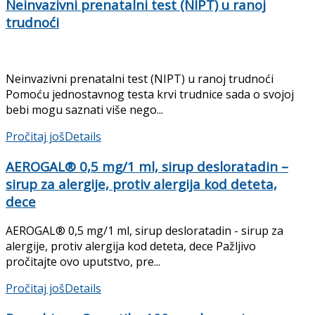
Neinvazivni prenatalni test (NIPT) u ranoj
trudnoći
Neinvazivni prenatalni test (NIPT) u ranoj trudnoći
Pomoću jednostavnog testa krvi trudnice sada o svojoj
bebi mogu saznati više nego...
Pročitaj još
Details
AEROGAL® 0,5 mg/1 ml, sirup desloratadin –
sirup za alergije, protiv alergija kod deteta,
dece
AEROGAL® 0,5 mg/1 ml, sirup desloratadin - sirup za
alergije, protiv alergija kod deteta, dece Pažljivo
pročitajte ovo uputstvo, pre...
Pročitaj još
Details