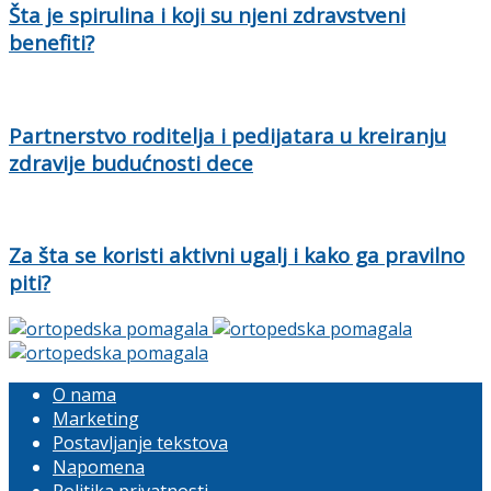
Šta je spirulina i koji su njeni zdravstveni
benefiti?
Partnerstvo roditelja i pedijatara u kreiranju
zdravije budućnosti dece
Za šta se koristi aktivni ugalj i kako ga pravilno
piti?
O nama
Marketing
Postavljanje tekstova
Napomena
Politika privatnosti