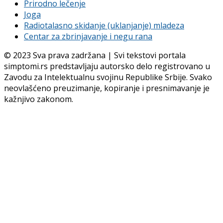
Prirodno lečenje
Joga
Radiotalasno skidanje (uklanjanje) mladeza
Centar za zbrinjavanje i negu rana
© 2023 Sva prava zadržana | Svi tekstovi portala
simptomi.rs predstavljaju autorsko delo registrovano u
Zavodu za Intelektualnu svojinu Republike Srbije. Svako
neovlašćeno preuzimanje, kopiranje i presnimavanje je
kažnjivo zakonom.