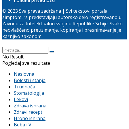
© 2023 Sva prava zadržana | Svi tekstovi portala
simptomi.rs predstavljaju autorsko delo registrovano u
Zavodu za Intelektualnu svojinu Republike Srbije. Svako
neovlašćeno preuzimanje, kopiranje i presnimavanje je
kažnjivo zakonom.
No Result
Pogledaj sve rezultate
Naslovna
Bolesti i stanja
Trudnoća
Stomatologija
Lekovi
Zdrava ishrana
Zdravi recepti
Hrono ishrana
Beba i Vi