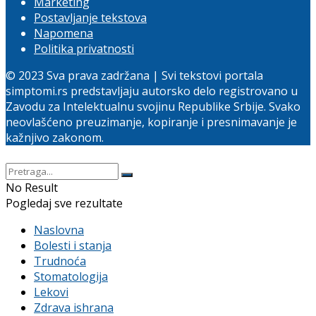
Marketing
Postavljanje tekstova
Napomena
Politika privatnosti
© 2023 Sva prava zadržana | Svi tekstovi portala
simptomi.rs predstavljaju autorsko delo registrovano u
Zavodu za Intelektualnu svojinu Republike Srbije. Svako
neovlašćeno preuzimanje, kopiranje i presnimavanje je
kažnjivo zakonom.
No Result
Pogledaj sve rezultate
Naslovna
Bolesti i stanja
Trudnoća
Stomatologija
Lekovi
Zdrava ishrana