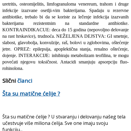
uretritis, osteomijelitis, limfogranuloma venereum, trahom i druge
infekcije izazvane osetlji-vim bakterijama. Spadaju u rezervne
antibiotike, trebalo bi da se kori­ste za lečenje infekcija izazvanih
bakterijama rezistentnim na standard­ne antibiotike.
KONTRAINDIKACUE: deca do 15 godina (nepovolj­no delovanje
na rast hrskavice), trudnoća. NEŽELJENA DEJSTVA: GI smetnje,
slabost, glavobolja, konvulzije, raš, bolovi u zglobovima, oštećenje
jetre. OPREZ: epilepsija, apoplektična stanja, renalno ošte­ćenje,
dojenje. INTERAKCIJE: inhibiraju metabolizam teofilina, te mogu
povećati njegovu toksičnost. Antacidi smanjuju apsorpciju fluo-
rohinolona.
Slični
članci
Šta su matične ćelije ?
Šta su matične ćelije ? U stvaranju i delovanju našeg tela
učestvuje više miliona ćelija. Sve one imaju svoju
funkciju...