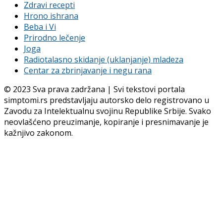
Zdravi recepti
Hrono ishrana
Beba i Vi
Prirodno lečenje
Joga
Radiotalasno skidanje (uklanjanje) mladeza
Centar za zbrinjavanje i negu rana
© 2023 Sva prava zadržana | Svi tekstovi portala
simptomi.rs predstavljaju autorsko delo registrovano u
Zavodu za Intelektualnu svojinu Republike Srbije. Svako
neovlašćeno preuzimanje, kopiranje i presnimavanje je
kažnjivo zakonom.