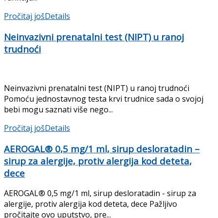
Pročitaj još
Details
Neinvazivni prenatalni test (NIPT) u ranoj
trudnoći
Neinvazivni prenatalni test (NIPT) u ranoj trudnoći
Pomoću jednostavnog testa krvi trudnice sada o svojoj
bebi mogu saznati više nego...
Pročitaj još
Details
AEROGAL® 0,5 mg/1 ml, sirup desloratadin –
sirup za alergije, protiv alergija kod deteta,
dece
AEROGAL® 0,5 mg/1 ml, sirup desloratadin - sirup za
alergije, protiv alergija kod deteta, dece Pažljivo
pročitajte ovo uputstvo, pre...