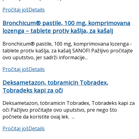
Pročitaj još
Details
Bronchicum® pastile, 100 mg, komprimovana
lozenga – tablete protiv kašlja, za kašalj
Bronchicum® pastile, 100 mg, komprimovana lozenga -
tablete protiv kašlja, za kašalj SANOFI Pažljivo pročitajte
ovo uputstvo, jer sadrži informacije...
Pročitaj još
Details
Deksametazon, tobramicin Tobradex,
Tobradeks kapi za oči
Deksametazon, tobramicin Tobradex, Tobradeks kapi za
oči Pažljivo pročitajte ovo uputstvo, pre nego što
počnete da koristite ovaj lek. ...
Pročitaj još
Details