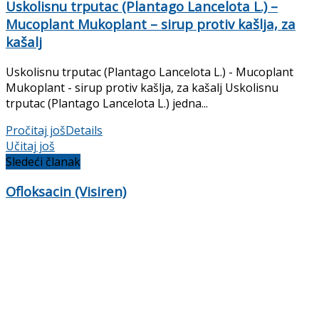
Uskolisnu trputac (Plantago Lancelota L.) –
Mucoplant Mukoplant – sirup protiv kašlja, za
kašalj
Uskolisnu trputac (Plantago Lancelota L.) - Mucoplant
Mukoplant - sirup protiv kašlja, za kašalj Uskolisnu
trputac (Plantago Lancelota L.) jedna...
Pročitaj još
Details
Učitaj još
Sledeći članak
Ofloksacin (Visiren)