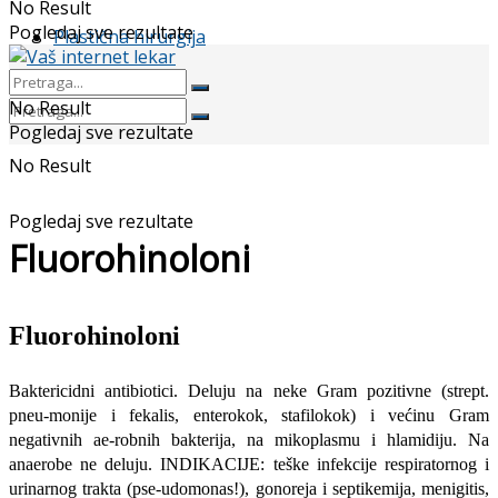
No Result
Pogledaj sve rezultate
Plastična hirurgija
No Result
Pogledaj sve rezultate
No Result
Pogledaj sve rezultate
Fluorohinoloni
Fluorohinoloni
Baktericidni antibiotici. Deluju na neke Gram pozitivne (strept.
pneu-monije i fekalis, enterokok, stafilokok) i većinu Gram
negativnih ae-robnih bakterija, na mikoplasmu i hlamidiju. Na
anaerobe ne deluju. INDIKACIJE: teške infekcije respiratornog i
urinarnog trakta (pse-udomonas!), gonoreja i septikemija, menigitis,