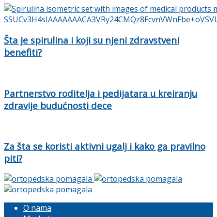
Šta je spirulina i koji su njeni zdravstveni
benefiti?
Partnerstvo roditelja i pedijatara u kreiranju
zdravije budućnosti dece
Za šta se koristi aktivni ugalj i kako ga pravilno
piti?
O nama