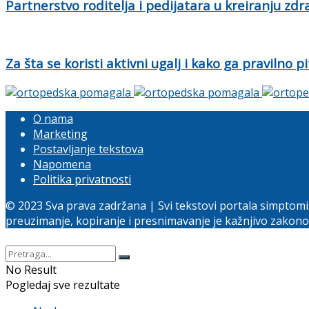
Partnerstvo roditelja i pedijatara u kreiranju zd
Za šta se koristi aktivni ugalj i kako ga pravilno pi
O nama
Marketing
Postavljanje tekstova
Napomena
Politika privatnosti
© 2023 Sva prava zadržana | Svi tekstovi portala simptomi
preuzimanje, kopiranje i presnimavanje je kažnjivo zakon
No Result
Pogledaj sve rezultate