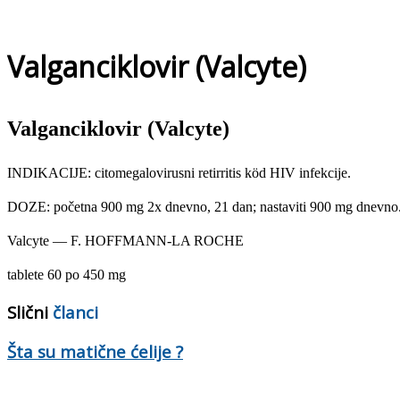
Valganciklovir (Valcyte)
Valganciklovir (Valcyte)
INDIKACIJE: citomegalovirusni retirritis köd HIV infekcije.
DOZE: početna 900 mg 2x dnevno, 21 dan; nastaviti 900 mg dnevno
Valcyte — F. HOFFMANN-LA ROCHE
tablete 60 po 450 mg
Slični
članci
Šta su matične ćelije ?