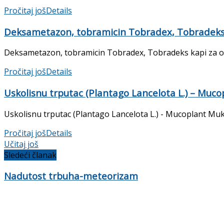
Pročitaj još
Details
Deksametazon, tobramicin Tobradex, Tobradeks 
Deksametazon, tobramicin Tobradex, Tobradeks kapi za oči P
Pročitaj još
Details
Uskolisnu trputac (Plantago Lancelota L.) – Mucop
Uskolisnu trputac (Plantago Lancelota L.) - Mucoplant Mukop
Pročitaj još
Details
Učitaj još
Sledeći članak
Nadutost trbuha-meteorizam