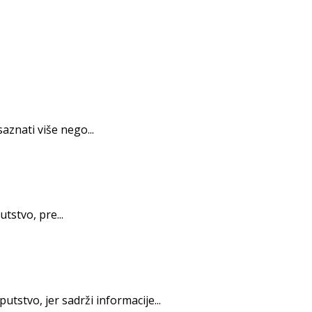
znati više nego...
tstvo, pre...
tstvo, jer sadrži informacije...