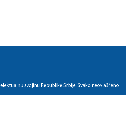
telektualnu svojinu Republike Srbije. Svako neovlašćeno