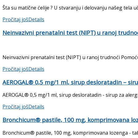
Šta su matične ćelije ? U stvaranju i delovanju našeg tela uč
Pročitaj još
Details
Neinvazivni prenatalni test (NIPT) u ranoj trudno
Neinvazivni prenatalni test (NIPT) u ranoj trudnoći Pomoću
Pročitaj još
Details
AEROGAL® 0,5 mg/1 ml, sirup desloratadin – sirup 
AEROGAL® 0,5 mg/1 ml, sirup desloratadin - sirup za alergije
Pročitaj još
Details
Bronchicum® pastile, 100 mg, komprimovana lozen
Bronchicum® pastile, 100 mg, komprimovana lozenga - tablete