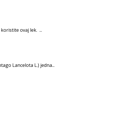
istite ovaj lek. ...
tago Lancelota L.) jedna...