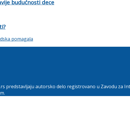
ravije budućnosti dece
ti?
.rs predstavljaju autorsko delo registrovano u Zavodu za In
om.