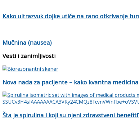
Kako ultrazvuk dojke utiče na rano otkrivanje tu
Mučnina (nausea)
Vesti i zanimljivosti
Nova nada za pacijente – kako kvantna medicina
Šta je spirulina i koji su njeni zdravstveni benefiti