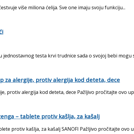
estvuje više miliona ćelija. Sve one imaju svoju funkciju...
ći
 jednostavnog testa krvi trudnice sada o svojoj bebi mogu sa
za alergije, protiv alergija kod deteta, dece
, protiv alergija kod deteta, dece Pažljivo pročitajte ovo upu
ga – tablete protiv kašlja, za kašalj
 protiv kašlja, za kašalj SANOFI Pažljivo pročitajte ovo upu