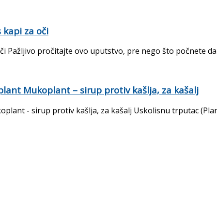
kapi za oči
ažljivo pročitajte ovo uputstvo, pre nego što počnete da kor
lant Mukoplant – sirup protiv kašlja, za kašalj
lant - sirup protiv kašlja, za kašalj Uskolisnu trputac (Plan