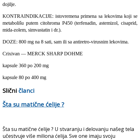
dojilje.
KONTRAINDIKACIJE: istovremena primena sa lekovima koji se
me­tabolišu putem citohroma P450 (terfenadin, astemizol, cisaprid,
mida-zolem, simvastatin i dr.).
DOZE: 800 mg na 8 sati, sam ili sa antiretro-virusnim lekovima.
Crixivan — MERCK SHARP DOHME
kapsule 360 po 200 mg
kapsule 80 po 400 mg
Slični
članci
Šta su matične ćelije ?
Šta su matične ćelije ? U stvaranju i delovanju našeg tela
učestvuje više miliona ćelija. Sve one imaju svoju