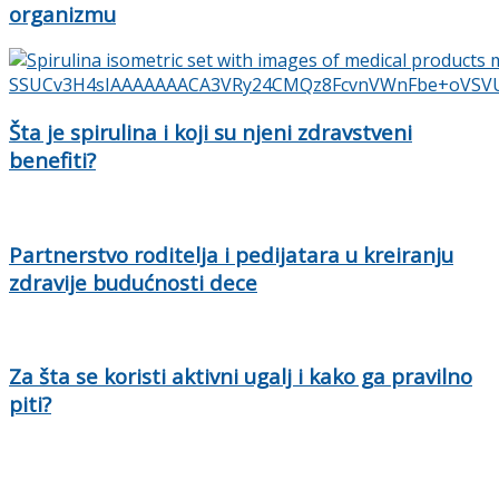
organizmu
Šta je spirulina i koji su njeni zdravstveni
benefiti?
Partnerstvo roditelja i pedijatara u kreiranju
zdravije budućnosti dece
Za šta se koristi aktivni ugalj i kako ga pravilno
piti?