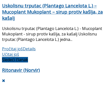
Uskolisnu trputac (Plantago Lancelota L.) –
Mucoplant Mukoplant – sirup protiv kašlja, za
kašalj
Uskolisnu trputac (Plantago Lancelota L.) - Mucoplant
Mukoplant - sirup protiv kašlja, za kašalj Uskolisnu
trputac (Plantago Lancelota L.) jedna...
Pročitaj još
Details
Učitaj još
Sledeći članak
Ritonavir (Norvir)