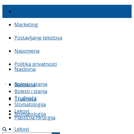
O nama
Marketing
Postavljanje tekstova
Napomena
Politika privatnosti
Naslovna
Bolesti i stanja
Naslovna
Bolesti i stanja
Trudnoća
Trudnoća
Stomatologija
Lekovi
Stomatologija
Plastična hirurgija
Lekovi