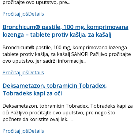
pročitajte ovo uputstvo, pre...
Pročitaj još
Details
Bronchicum® pastile, 100 mg, komprimovana
lozenga – tablete protiv kašlja, za kašalj
Bronchicum® pastile, 100 mg, komprimovana lozenga -
tablete protiv kašlja, za kašalj SANOFI Pažljivo pročitajte
ovo uputstvo, jer sadrži informacije...
Pročitaj još
Details
Deksametazon, tobramicin Tobradex,
Tobradeks kapi za oči
Deksametazon, tobramicin Tobradex, Tobradeks kapi za
oči Pažljivo pročitajte ovo uputstvo, pre nego što
počnete da koristite ovaj lek. ...
Pročitaj još
Details