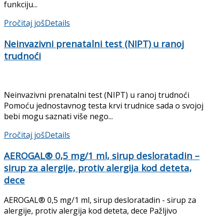
funkciju...
Pročitaj još
Details
Neinvazivni prenatalni test (NIPT) u ranoj
trudnoći
Neinvazivni prenatalni test (NIPT) u ranoj trudnoći
Pomoću jednostavnog testa krvi trudnice sada o svojoj
bebi mogu saznati više nego...
Pročitaj još
Details
AEROGAL® 0,5 mg/1 ml, sirup desloratadin –
sirup za alergije, protiv alergija kod deteta,
dece
AEROGAL® 0,5 mg/1 ml, sirup desloratadin - sirup za
alergije, protiv alergija kod deteta, dece Pažljivo