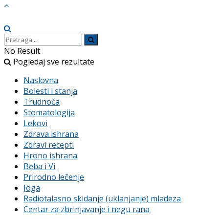
No Result
Pogledaj sve rezultate
Naslovna
Bolesti i stanja
Trudnoća
Stomatologija
Lekovi
Zdrava ishrana
Zdravi recepti
Hrono ishrana
Beba i Vi
Prirodno lečenje
Joga
Radiotalasno skidanje (uklanjanje) mladeza
Centar za zbrinjavanje i negu rana