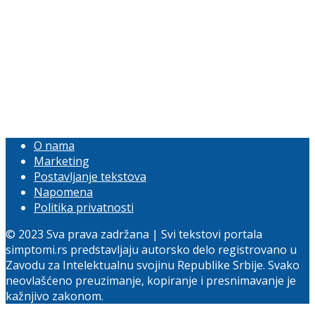
O nama
Marketing
Postavljanje tekstova
Napomena
Politika privatnosti
© 2023 Sva prava zadržana | Svi tekstovi portala
simptomi.rs predstavljaju autorsko delo registrovano u
Zavodu za Intelektualnu svojinu Republike Srbije. Svako
neovlašćeno preuzimanje, kopiranje i presnimavanje je
kažnjivo zakonom.