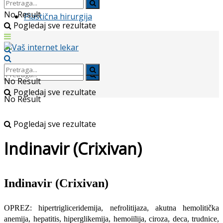
No Result
Plastična hirurgija
Pogledaj sve rezultate
No Result
Pogledaj sve rezultate
No Result
Pogledaj sve rezultate
Indinavir (Crixivan)
Indinavir (Crixivan)
OPREZ: hipertrigliceridemija, nefrolitijaza, akutna hemolitička
anemi­ja, hepatitis, hiperglikemija, hemoiïlija, ciroza, deca, trudnice,