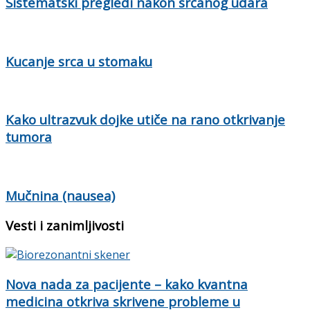
Sistematski pregledi nakon srčanog udara
Kucanje srca u stomaku
Kako ultrazvuk dojke utiče na rano otkrivanje
tumora
Mučnina (nausea)
Vesti i zanimljivosti
Nova nada za pacijente – kako kvantna
medicina otkriva skrivene probleme u