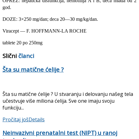
OPREZ: hepatička disfunkcija, hemofilija A i B, deca mlađa od 2
god.
DOZE: 3×250 mg/dan; deca 20—30 mg/kg/dan.
Viracept — F. HOFFMANN-LA ROCHE
tablete 20 po 250mg
Slični
članci
Šta su matične ćelije ?
Šta su matične ćelije ? U stvaranju i delovanju našeg tela
učestvuje više miliona ćelija. Sve one imaju svoju
funkciju...
Pročitaj još
Details
Neinvazivni prenatalni test (NIPT) u ranoj