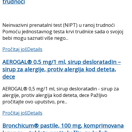
trudnoći
Neinvazivni prenatalni test (NIPT) u ranoj trudnoći
Pomoću jednostavnog testa krvi trudnice sada o svojoj
bebi mogu saznati više nego...
Pročitaj još
Details
AEROGAL® 0,5 mg/1 ml, sirup desloratadin –
sirup za alergije, protiv alergija kod deteta,
dece
AEROGAL® 0,5 mg/1 ml, sirup desloratadin - sirup za
alergije, protiv alergija kod deteta, dece Pažljivo
pročitajte ovo uputstvo, pre...
Pročitaj još
Details
Bronchicum® pastile, 100 mg, komprimovana