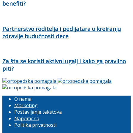
benefiti?
Partnerstvo roditelja i pedijatara u kreiranju
zdravije budućnosti dece
Za šta se koristi aktivni ugalj i kako ga pravilno
piti?
O nama
Marketing
Postavljanje tekstova
Napomena
Politika privatnosti