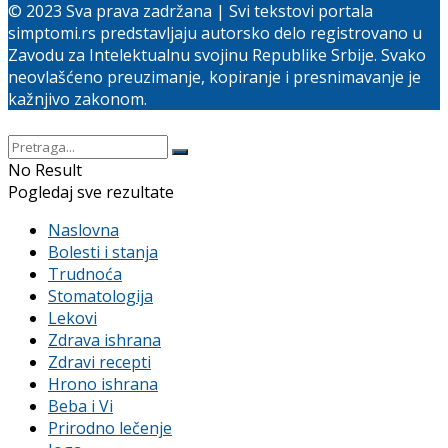
© 2023 Sva prava zadržana | Svi tekstovi portala
simptomi.rs predstavljaju autorsko delo registrovano u
Zavodu za Intelektualnu svojinu Republike Srbije. Svako
neovlašćeno preuzimanje, kopiranje i presnimavanje je
kažnjivo zakonom.
No Result
Pogledaj sve rezultate
Naslovna
Bolesti i stanja
Trudnoća
Stomatologija
Lekovi
Zdrava ishrana
Zdravi recepti
Hrono ishrana
Beba i Vi
Prirodno lečenje