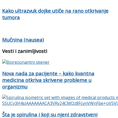
Kako ultrazvuk dojke utiče na rano otkrivanje
tumora
Mučnina (nausea)
Vesti i zanimljivosti
Nova nada za pacijente – kako kvantna
medicina otkriva skrivene probleme u
organizmu
Šta je spirulina i koji su njeni zdravstveni