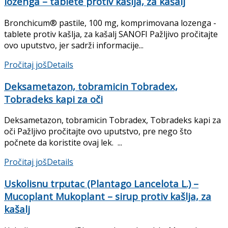
lozenga – tablete protiv kašlja, za kašalj
Bronchicum® pastile, 100 mg, komprimovana lozenga -
tablete protiv kašlja, za kašalj SANOFI Pažljivo pročitajte
ovo uputstvo, jer sadrži informacije...
Pročitaj još
Details
Deksametazon, tobramicin Tobradex,
Tobradeks kapi za oči
Deksametazon, tobramicin Tobradex, Tobradeks kapi za
oči Pažljivo pročitajte ovo uputstvo, pre nego što
počnete da koristite ovaj lek. ...
Pročitaj još
Details
Uskolisnu trputac (Plantago Lancelota L.) –
Mucoplant Mukoplant – sirup protiv kašlja, za
kašalj