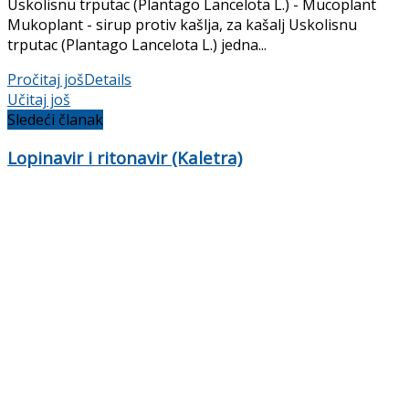
Uskolisnu trputac (Plantago Lancelota L.) - Mucoplant
Mukoplant - sirup protiv kašlja, za kašalj Uskolisnu
trputac (Plantago Lancelota L.) jedna...
Pročitaj još
Details
Učitaj još
Sledeći članak
Lopinavir i ritonavir (Kaletra)