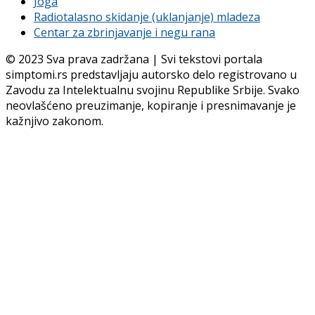
Joga
Radiotalasno skidanje (uklanjanje) mladeza
Centar za zbrinjavanje i negu rana
© 2023 Sva prava zadržana | Svi tekstovi portala
simptomi.rs predstavljaju autorsko delo registrovano u
Zavodu za Intelektualnu svojinu Republike Srbije. Svako
neovlašćeno preuzimanje, kopiranje i presnimavanje je
kažnjivo zakonom.