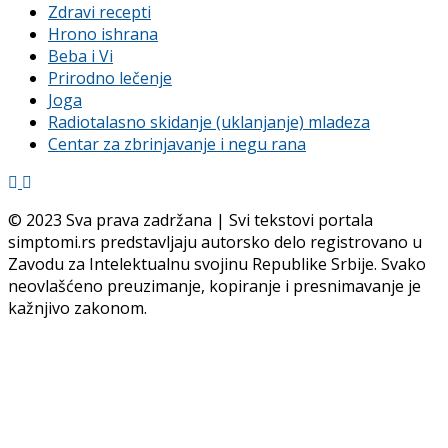
Zdravi recepti
Hrono ishrana
Beba i Vi
Prirodno lečenje
Joga
Radiotalasno skidanje (uklanjanje) mladeza
Centar za zbrinjavanje i negu rana
© 2023 Sva prava zadržana | Svi tekstovi portala
simptomi.rs predstavljaju autorsko delo registrovano u
Zavodu za Intelektualnu svojinu Republike Srbije. Svako
neovlašćeno preuzimanje, kopiranje i presnimavanje je
kažnjivo zakonom.