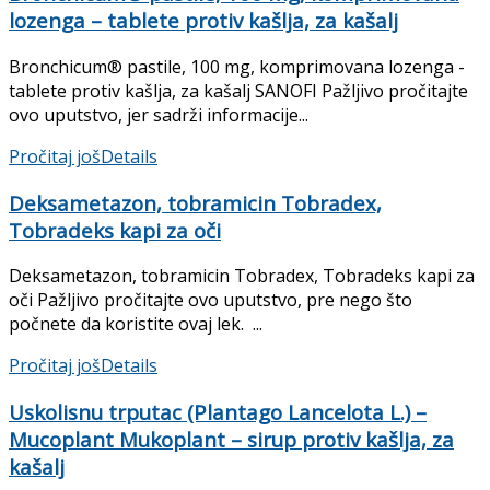
lozenga – tablete protiv kašlja, za kašalj
Bronchicum® pastile, 100 mg, komprimovana lozenga -
tablete protiv kašlja, za kašalj SANOFI Pažljivo pročitajte
ovo uputstvo, jer sadrži informacije...
Pročitaj još
Details
Deksametazon, tobramicin Tobradex,
Tobradeks kapi za oči
Deksametazon, tobramicin Tobradex, Tobradeks kapi za
oči Pažljivo pročitajte ovo uputstvo, pre nego što
počnete da koristite ovaj lek. ...
Pročitaj još
Details
Uskolisnu trputac (Plantago Lancelota L.) –
Mucoplant Mukoplant – sirup protiv kašlja, za
kašalj