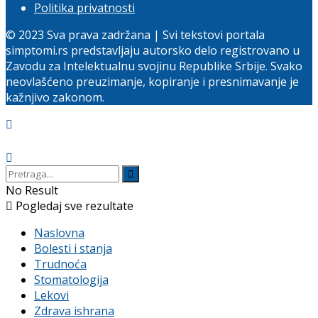
Politika privatnosti
© 2023 Sva prava zadržana | Svi tekstovi portala
simptomi.rs predstavljaju autorsko delo registrovano u
Zavodu za Intelektualnu svojinu Republike Srbije. Svako
neovlašćeno preuzimanje, kopiranje i presnimavanje je
kažnjivo zakonom.
No Result
Pogledaj sve rezultate
Naslovna
Bolesti i stanja
Trudnoća
Stomatologija
Lekovi
Zdrava ishrana