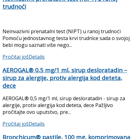
trudnoći
Neinvazivni prenatalni test (NIPT) u ranoj trudnoći
Pomoću jednostavnog testa krvi trudnice sada o svojoj
bebi mogu saznati više nego...
Pročitaj još
Details
AEROGAL® 0,5 mg/1 ml, sirup desloratadin –
sirup za alergije, protiv alergija kod deteta,
dece
AEROGAL® 0,5 mg/1 ml, sirup desloratadin - sirup za
alergije, protiv alergija kod deteta, dece Pažljivo
pročitajte ovo uputstvo, pre...
Pročitaj još
Details
Bronchicum® pastile, 100 mg, komprimovana