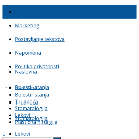
O nama
Marketing
Postavljanje tekstova
Napomena
Politika privatnosti
Naslovna
Bolesti i stanja
Naslovna
Bolesti i stanja
Trudnoća
Trudnoća
Stomatologija
Lekovi
Stomatologija
Plastična hirurgija
Lekovi