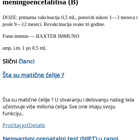
meningoencefalitisa (B)
DOZE: primarna vakcinacija 0,5 mL, ponoviti nakon 1—3 meseca i
posle 9—12 meseci. Revakcinacija svake tri godine.
Fsme-immun — BAXTER IMMUNO
amp. i.m. 1 po 0,5 mL
Slični
članci
Šta su matične ćelije ?
Šta su matične ćelije ? U stvaranju i delovanju našeg tela
učestvuje više miliona ćelija. Sve one imaju svoju
funkciju...
Pročitaj još
Details
Neinvazivni prenatalni test (NIPT) u ranoj