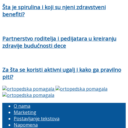
Šta je spirulina i koji su njeni zdravstveni
benefiti?
Partnerstvo roditelja i pedijatara u kreiranju
zdravije budućnosti dece
Za šta se koristi aktivni ugalj i kako ga pravilno
piti?
O nama
Marketing
Postavljanje tekstova
Napomena