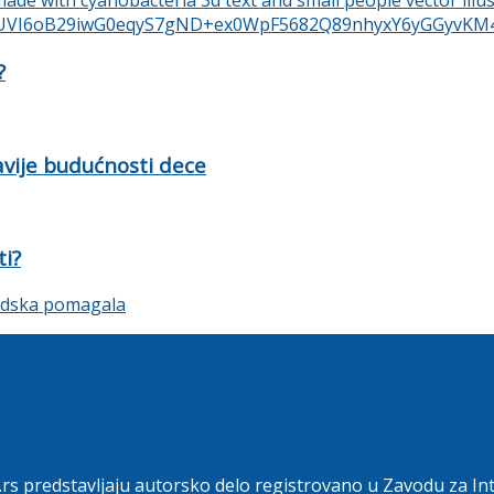
?
ravije budućnosti dece
ti?
.rs predstavljaju autorsko delo registrovano u Zavodu za In