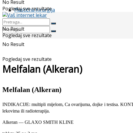
No Result
Pogledaj sve rezultate
Plastična hirurgija
No Result
Pogledaj sve rezultate
No Result
Pogledaj sve rezultate
Melfalan (Alkeran)
Melfalan (Alkeran)
INDIKACIJE: multipli mijelom, Ca ovarijuma, dojke i testisa. KONTR
lekovima ili radioterapija.
Alkeran — GLAXO SMITH KLINE