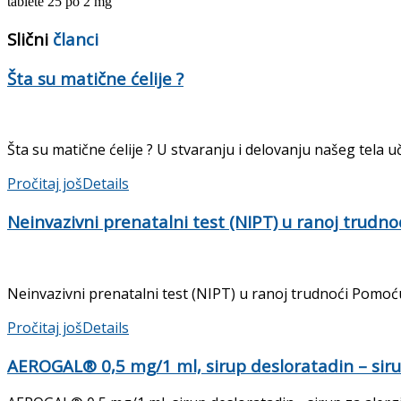
tablete 25 po 2 mg
Slični
članci
Šta su matične ćelije ?
Šta su matične ćelije ? U stvaranju i delovanju našeg tela uč
Pročitaj još
Details
Neinvazivni prenatalni test (NIPT) u ranoj trudno
Neinvazivni prenatalni test (NIPT) u ranoj trudnoći Pomoću
Pročitaj još
Details
AEROGAL® 0,5 mg/1 ml, sirup desloratadin – sirup 