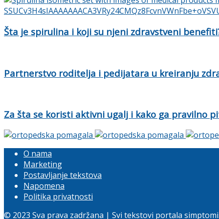
Šta je spirulina i koji su njeni zdravstveni benefiti
Partnerstvo roditelja i pedijatara u kreiranju zd
Za šta se koristi aktivni ugalj i kako ga pravilno pi
O nama
Marketing
Postavljanje tekstova
Napomena
Politika privatnosti
© 2023 Sva prava zadržana | Svi tekstovi portala simptomi