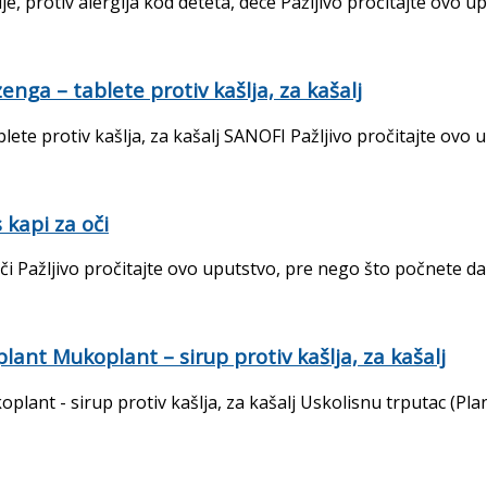
, protiv alergija kod deteta, dece Pažljivo pročitajte ovo upu
ga – tablete protiv kašlja, za kašalj
 protiv kašlja, za kašalj SANOFI Pažljivo pročitajte ovo upu
kapi za oči
ažljivo pročitajte ovo uputstvo, pre nego što počnete da kor
lant Mukoplant – sirup protiv kašlja, za kašalj
lant - sirup protiv kašlja, za kašalj Uskolisnu trputac (Plan