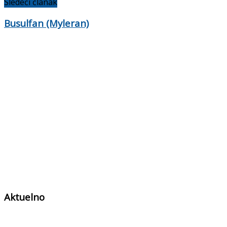
Sledeći članak
Busulfan (Myleran)
Aktuelno