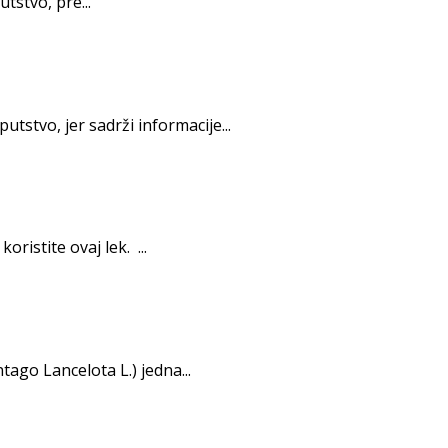
tstvo, pre...
tstvo, jer sadrži informacije...
istite ovaj lek. ...
tago Lancelota L.) jedna...