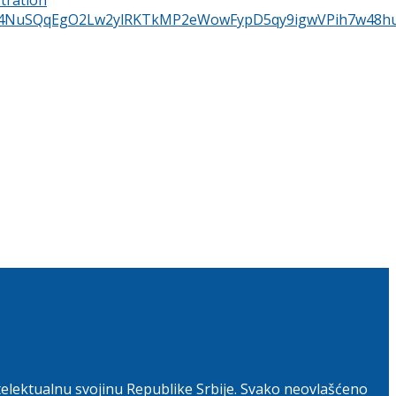
telektualnu svojinu Republike Srbije. Svako neovlašćeno