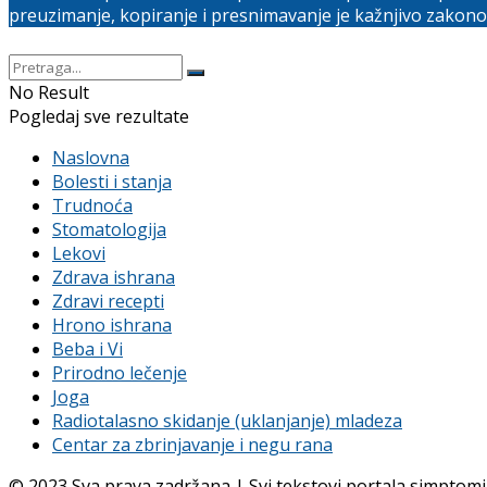
preuzimanje, kopiranje i presnimavanje je kažnjivo zakon
No Result
Pogledaj sve rezultate
Naslovna
Bolesti i stanja
Trudnoća
Stomatologija
Lekovi
Zdrava ishrana
Zdravi recepti
Hrono ishrana
Beba i Vi
Prirodno lečenje
Joga
Radiotalasno skidanje (uklanjanje) mladeza
Centar za zbrinjavanje i negu rana
© 2023 Sva prava zadržana | Svi tekstovi portala simptomi