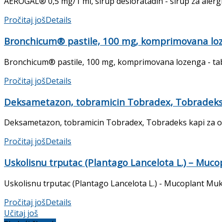
AEROGAL® 0,5 mg/1 ml, sirup desloratadin - sirup za alergije
Pročitaj još
Details
Bronchicum® pastile, 100 mg, komprimovana lozen
Bronchicum® pastile, 100 mg, komprimovana lozenga - tablete
Pročitaj još
Details
Deksametazon, tobramicin Tobradex, Tobradeks 
Deksametazon, tobramicin Tobradex, Tobradeks kapi za oči P
Pročitaj još
Details
Uskolisnu trputac (Plantago Lancelota L.) – Mucop
Uskolisnu trputac (Plantago Lancelota L.) - Mucoplant Mukop
Pročitaj još
Details
Učitaj još