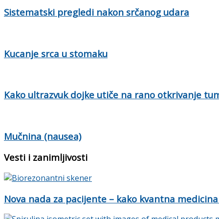
Sistematski pregledi nakon srčanog udara
Kucanje srca u stomaku
Kako ultrazvuk dojke utiče na rano otkrivanje tu
Mučnina (nausea)
Vesti i zanimljivosti
Nova nada za pacijente – kako kvantna medicina