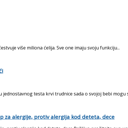
estvuje više miliona ćelija. Sve one imaju svoju funkciju...
ći
 jednostavnog testa krvi trudnice sada o svojoj bebi mogu sa
za alergije, protiv alergija kod deteta, dece