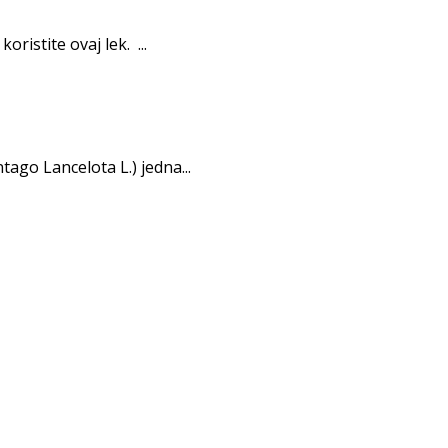
istite ovaj lek. ...
tago Lancelota L.) jedna...