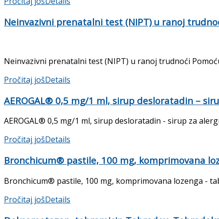
Pročitaj još
Details
Neinvazivni prenatalni test (NIPT) u ranoj trudno
Neinvazivni prenatalni test (NIPT) u ranoj trudnoći Pomoću
Pročitaj još
Details
AEROGAL® 0,5 mg/1 ml, sirup desloratadin – sirup 
AEROGAL® 0,5 mg/1 ml, sirup desloratadin - sirup za alergije
Pročitaj još
Details
Bronchicum® pastile, 100 mg, komprimovana lozen
Bronchicum® pastile, 100 mg, komprimovana lozenga - tablete
Pročitaj još
Details