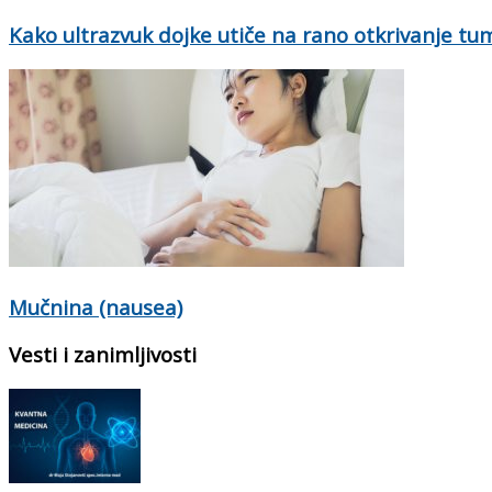
Kako ultrazvuk dojke utiče na rano otkrivanje tu
Mučnina (nausea)
Vesti i zanimljivosti