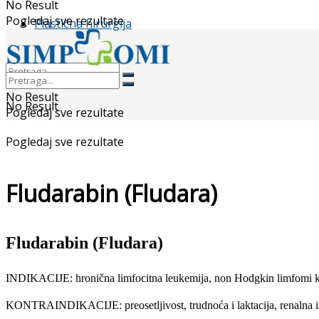
No Result
Pogledaj sve rezultate
Plastična hirurgija
No Result
No Result
Pogledaj sve rezultate
Pogledaj sve rezultate
Fludarabin (Fludara)
Fludarabin (Fludara)
INDIKACIJE: hronična limfocitna leukemija, non Hodgkin limfomi kod 
KONTRAINDIKACIJE: preosetljivost, trudnoća i laktacija, renalna insu