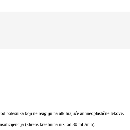
bolesnika koji ne reaguju na alkilirajuće antineoplastične lekove.
ficijencija (klirens kreatinina niži od 30 mL/min).