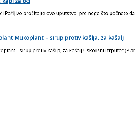
kapi za oči
ažljivo pročitajte ovo uputstvo, pre nego što počnete da kor
lant Mukoplant – sirup protiv kašlja, za kašalj
lant - sirup protiv kašlja, za kašalj Uskolisnu trputac (Plan