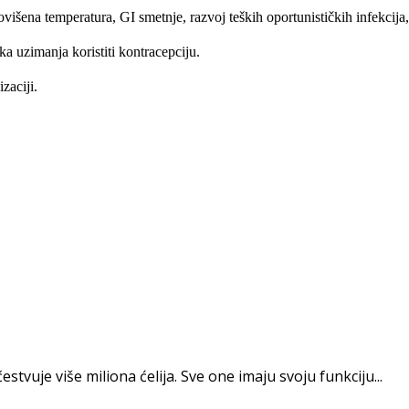
na temperatura, GI smetnje, razvoj teških oportunističkih infekci­ja,
uzimanja koristiti kontracepciju.
aciji.
estvuje više miliona ćelija. Sve one imaju svoju funkciju...