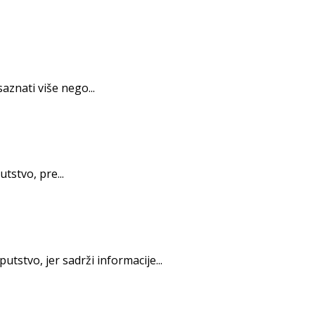
znati više nego...
tstvo, pre...
tstvo, jer sadrži informacije...