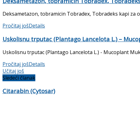
Deksametazon, tobramicin Tobradex, Tobradeks 
Deksametazon, tobramicin Tobradex, Tobradeks kapi za oči P
Pročitaj još
Details
Uskolisnu trputac (Plantago Lancelota L.) – Mucop
Uskolisnu trputac (Plantago Lancelota L.) - Mucoplant Mukop
Pročitaj još
Details
Učitaj još
Sledeći članak
Citarabin (Cytosar)