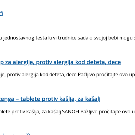
ći
 jednostavnog testa krvi trudnice sada o svojoj bebi mogu sa
za alergije, protiv alergija kod deteta, dece
, protiv alergija kod deteta, dece Pažljivo pročitajte ovo upu
ga – tablete protiv kašlja, za kašalj
 protiv kašlja, za kašalj SANOFI Pažljivo pročitajte ovo upu