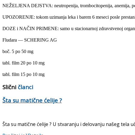
NEŽELJENA DEJSTVA: neutropenija, trombocitopenija, anemija, po­više
UPOZORENJE: tokom uzimanja leka i barem 6 meseci posle prestanka 
DOZE i NAČIN PRIMENE: samo u stacionarnoj zdravstvenoj organiz
Fludara — SCHERING AG
boč. 5 po 50 mg
tabl. film 20 po 10 mg
tabl. film 15 po 10 mg
Slični
članci
Šta su matične ćelije ?
Šta su matične ćelije ? U stvaranju i delovanju našeg tela uč