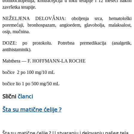
trombocitopeiiija, kontracepcija u toku terapije i 12 meseci nakon
završetka terapije.
NEŽELJENA DELOVÂNJA: oboljenja srca, hematološki
poremećaji, bronhospazam, angioedem, glavobolja, malaksalost,
osip, mučnina.
DOZE: po protokolu. Potreb­na premedikacija (analgetik,
antihistaminik).
Mabthera — F. HOFFMANN-LA ROCHE
bočice 2 po 100 mg/10 mL
bočice lio 1 po 500 mg/50 mL
Slični
članci
Šta su matične ćelije ?
Šta su matične ćelije ? U stvaranju i delovanju našeg tela