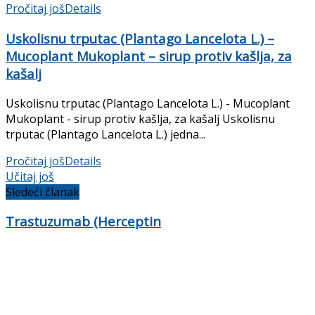
Pročitaj još
Details
Uskolisnu trputac (Plantago Lancelota L.) –
Mucoplant Mukoplant – sirup protiv kašlja, za
kašalj
Uskolisnu trputac (Plantago Lancelota L.) - Mucoplant
Mukoplant - sirup protiv kašlja, za kašalj Uskolisnu
trputac (Plantago Lancelota L.) jedna...
Pročitaj još
Details
Učitaj još
Sledeći članak
Trastuzumab (Herceptin