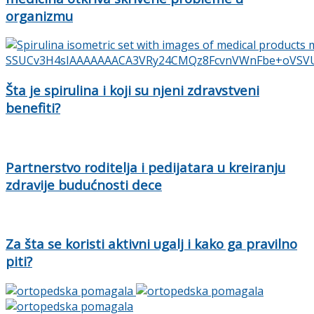
organizmu
Šta je spirulina i koji su njeni zdravstveni
benefiti?
Partnerstvo roditelja i pedijatara u kreiranju
zdravije budućnosti dece
Za šta se koristi aktivni ugalj i kako ga pravilno
piti?