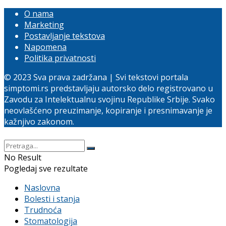
O nama
Marketing
Postavljanje tekstova
Napomena
Politika privatnosti
© 2023 Sva prava zadržana | Svi tekstovi portala
simptomi.rs predstavljaju autorsko delo registrovano u
Zavodu za Intelektualnu svojinu Republike Srbije. Svako
neovlašćeno preuzimanje, kopiranje i presnimavanje je
kažnjivo zakonom.
No Result
Pogledaj sve rezultate
Naslovna
Bolesti i stanja
Trudnoća
Stomatologija