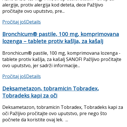
alergije, protiv alergija kod deteta, dece Pažljivo
pročitajte ovo uputstvo, pre...
Pročitaj još
Details
Bronchicum® pastile, 100 mg, komprimovana
lozenga – tablete protiv kašlja, za kašalj
Bronchicum® pastile, 100 mg, komprimovana lozenga -
tablete protiv kašlja, za kašalj SANOFI Pažljivo pročitajte
ovo uputstvo, jer sadrži informacije...
Pročitaj još
Details
Deksametazon, tobramicin Tobradex,
Tobradeks kapi za oči
Deksametazon, tobramicin Tobradex, Tobradeks kapi za
oči Pažljivo pročitajte ovo uputstvo, pre nego što
počnete da koristite ovaj lek. ...