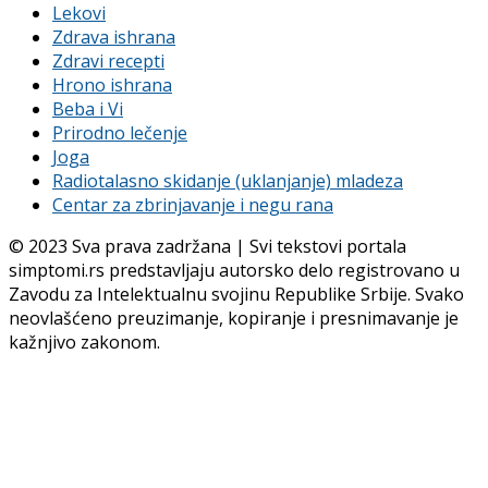
Lekovi
Zdrava ishrana
Zdravi recepti
Hrono ishrana
Beba i Vi
Prirodno lečenje
Joga
Radiotalasno skidanje (uklanjanje) mladeza
Centar za zbrinjavanje i negu rana
© 2023 Sva prava zadržana | Svi tekstovi portala
simptomi.rs predstavljaju autorsko delo registrovano u
Zavodu za Intelektualnu svojinu Republike Srbije. Svako
neovlašćeno preuzimanje, kopiranje i presnimavanje je
kažnjivo zakonom.