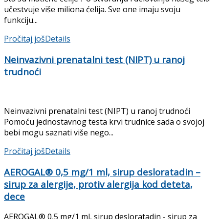
učestvuje više miliona ćelija. Sve one imaju svoju
funkciju...
Pročitaj još
Details
Neinvazivni prenatalni test (NIPT) u ranoj
trudnoći
Neinvazivni prenatalni test (NIPT) u ranoj trudnoći
Pomoću jednostavnog testa krvi trudnice sada o svojoj
bebi mogu saznati više nego...
Pročitaj još
Details
AEROGAL® 0,5 mg/1 ml, sirup desloratadin –
sirup za alergije, protiv alergija kod deteta,
dece
AEROGAL® 0,5 mg/1 ml, sirup desloratadin - sirup za