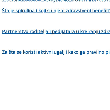
Šta je spirulina i koji su njeni zdravstveni benefiti
Partnerstvo roditelja i pedijatara u kreiranju zd
Za šta se koristi aktivni ugalj i kako ga pravilno pi