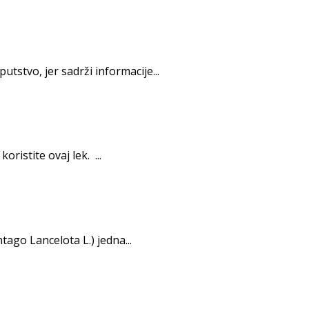
tstvo, jer sadrži informacije...
istite ovaj lek. ...
tago Lancelota L.) jedna...