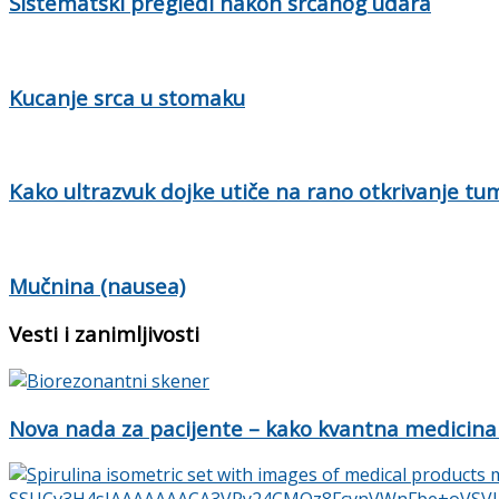
Sistematski pregledi nakon srčanog udara
Kucanje srca u stomaku
Kako ultrazvuk dojke utiče na rano otkrivanje tu
Mučnina (nausea)
Vesti i zanimljivosti
Nova nada za pacijente – kako kvantna medicina