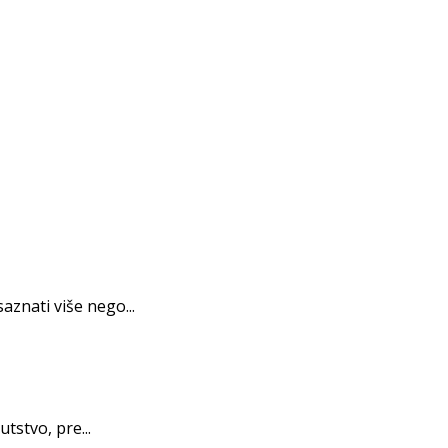
znati više nego...
tstvo, pre...