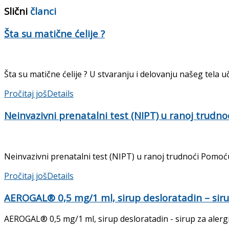
Slični
članci
Šta su matične ćelije ?
Šta su matične ćelije ? U stvaranju i delovanju našeg tela uč
Pročitaj još
Details
Neinvazivni prenatalni test (NIPT) u ranoj trudno
Neinvazivni prenatalni test (NIPT) u ranoj trudnoći Pomoću
Pročitaj još
Details
AEROGAL® 0,5 mg/1 ml, sirup desloratadin – sirup 
AEROGAL® 0,5 mg/1 ml, sirup desloratadin - sirup za alergije