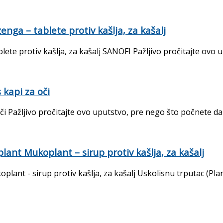
ga – tablete protiv kašlja, za kašalj
 protiv kašlja, za kašalj SANOFI Pažljivo pročitajte ovo upu
kapi za oči
ažljivo pročitajte ovo uputstvo, pre nego što počnete da kor
lant Mukoplant – sirup protiv kašlja, za kašalj
lant - sirup protiv kašlja, za kašalj Uskolisnu trputac (Plan