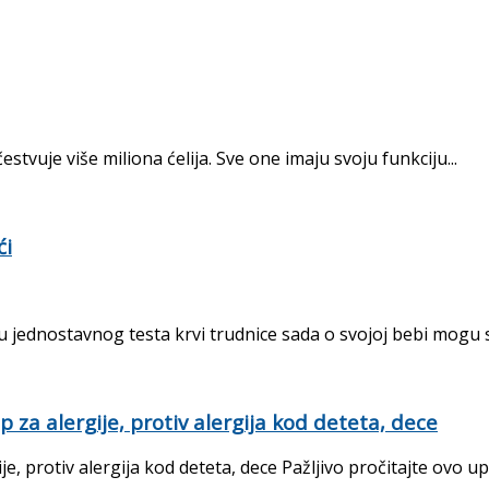
estvuje više miliona ćelija. Sve one imaju svoju funkciju...
ći
 jednostavnog testa krvi trudnice sada o svojoj bebi mogu sa
za alergije, protiv alergija kod deteta, dece
, protiv alergija kod deteta, dece Pažljivo pročitajte ovo upu