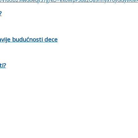
?
ravije budućnosti dece
ti?