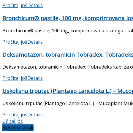
Pročitaj još
Details
Bronchicum® pastile, 100 mg, komprimovana lozen
Bronchicum® pastile, 100 mg, komprimovana lozenga - tablete
Pročitaj još
Details
Deksametazon, tobramicin Tobradex, Tobradeks 
Deksametazon, tobramicin Tobradex, Tobradeks kapi za oči P
Pročitaj još
Details
Uskolisnu trputac (Plantago Lancelota L.) – Mucop
Uskolisnu trputac (Plantago Lancelota L.) - Mucoplant Mukop
Pročitaj još
Details
Učitaj još
Sledeći članak