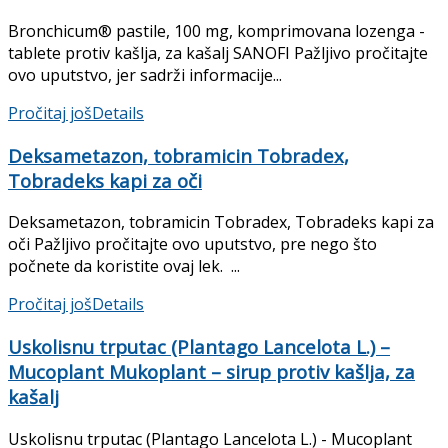
Bronchicum® pastile, 100 mg, komprimovana lozenga -
tablete protiv kašlja, za kašalj SANOFI Pažljivo pročitajte
ovo uputstvo, jer sadrži informacije...
Pročitaj još
Details
Deksametazon, tobramicin Tobradex,
Tobradeks kapi za oči
Deksametazon, tobramicin Tobradex, Tobradeks kapi za
oči Pažljivo pročitajte ovo uputstvo, pre nego što
počnete da koristite ovaj lek. ...
Pročitaj još
Details
Uskolisnu trputac (Plantago Lancelota L.) –
Mucoplant Mukoplant – sirup protiv kašlja, za
kašalj
Uskolisnu trputac (Plantago Lancelota L.) - Mucoplant