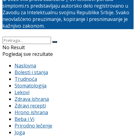
simptomi.rs predstavljaju autorsko delo registrovano u
Zavodu za Intelektualnu svojinu Republike Srbije. Svako
neovlašćeno preuzimanje, kopiranje i presnimavanje je
kažnjivo zakonom.
No Result
Pogledaj sve rezultate
Naslovna
Bolesti i stanja
Trudnoća
Stomatologija
Lekovi
Zdrava ishrana
Zdravi recepti
Hrono ishrana
Beba i Vi
Prirodno lečenje
Joga