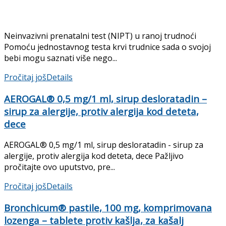
Neinvazivni prenatalni test (NIPT) u ranoj trudnoći
Pomoću jednostavnog testa krvi trudnice sada o svojoj
bebi mogu saznati više nego...
Pročitaj još
Details
AEROGAL® 0,5 mg/1 ml, sirup desloratadin –
sirup za alergije, protiv alergija kod deteta,
dece
AEROGAL® 0,5 mg/1 ml, sirup desloratadin - sirup za
alergije, protiv alergija kod deteta, dece Pažljivo
pročitajte ovo uputstvo, pre...
Pročitaj još
Details
Bronchicum® pastile, 100 mg, komprimovana
lozenga – tablete protiv kašlja, za kašalj