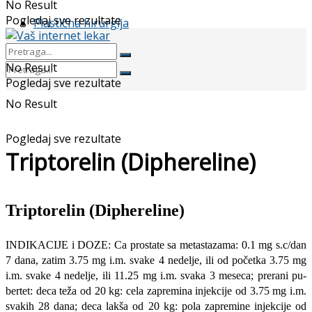
No Result
Pogledaj sve rezultate
Plastična hirurgija
No Result
Pogledaj sve rezultate
No Result
Pogledaj sve rezultate
Triptorelin (Diphereline)
Triptorelin (
Diphereline
)
INDIKACIJE i DOZE: Ca prostate sa metastazama: 0.1 mg s.c/dan
7 dana, zatim 3.75 mg i.m. svake 4 nedelje, ili od početka 3.75 mg
i.m. svake 4 nedelje, ili 11.25 mg i.m. svaka 3 meseca; prerani pu­
bertet: deca teža od 20 kg: cela zapremina injekcije od 3.75 mg i.m.
svakih 28 dana; deca lakša od 20 kg: pola zapremine injekcije od