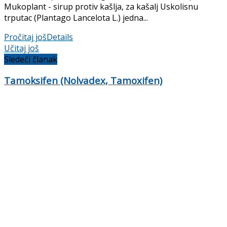
Mukoplant - sirup protiv kašlja, za kašalj Uskolisnu
trputac (Plantago Lancelota L.) jedna...
Pročitaj još
Details
Učitaj još
Sledeći članak
Tamoksifen (Nolvadex, Tamoxifen)