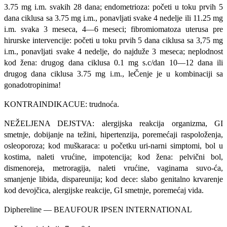
3.75 mg i.m. svakih 28 dana; endometrioza: početi u toku prvih 5
dana ci­klusa sa 3.75 mg i.m., ponavljati svake 4 nedelje ili 11.25 mg
i.m. svaka 3 meseca, 4—6 meseci; fibromiomatoza uterusa pre
hirurske intervencije: početi u toku prvih 5 dana ciklusa sa 3,75 mg
i.m., pona­vljati svake 4 nedelje, do najduže 3 meseca; neplodnost
kod žena: drugog dana ciklusa 0.1 mg s.c/dan 10—12 dana ili
drugog dana ci­klusa 3.75 mg i.m., leČenje je u kombinaciji sa
gonadotropinima!
KONTRAINDIKACUE: trudnoća.
NEŽELJENA DEJSTVA: alergijska reakcija organizma, GI
smetnje, dobijanje na težini, hipertenzija, poremećaji raspoloženja,
osleoporoza; kod muškaraca: u početku uri-narni simptomi, bol u
kostima, naleti vrućine, impotencija; kod žena: pelvični bol,
dismenoreja, metroragija, naleti vrućine, vaginama suvo-ća,
smanjenje libida, dispareunija; kod dece: slabo genitalno krvarenje
kod devojčica, alergijske reakcije, GI smetnje, poremećaj vida.
Diphereline — BEAUFOUR IPSEN INTERNATIONAL