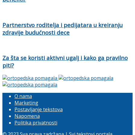
Partnerstvo roditelja i pedijatara u kreiranju
zdravije budućnosti dece
Za šta se koristi aktivni ugalj i kako ga pravilno
piti?
O nama
Marketing
Postavljanje tekstova
Napomena
Politika privatnosti
© 2023 Sva prava zadržana | Svi tekstovi portala