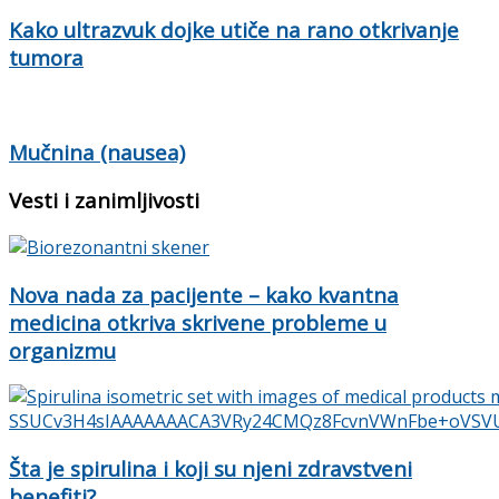
Kako ultrazvuk dojke utiče na rano otkrivanje
tumora
Mučnina (nausea)
Vesti i zanimljivosti
Nova nada za pacijente – kako kvantna
medicina otkriva skrivene probleme u
organizmu
Šta je spirulina i koji su njeni zdravstveni
benefiti?