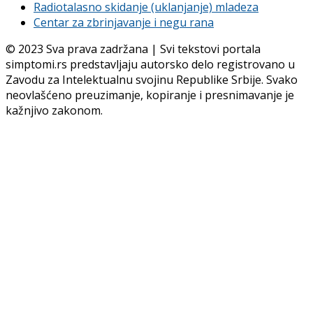
Radiotalasno skidanje (uklanjanje) mladeza
Centar za zbrinjavanje i negu rana
© 2023 Sva prava zadržana | Svi tekstovi portala
simptomi.rs predstavljaju autorsko delo registrovano u
Zavodu za Intelektualnu svojinu Republike Srbije. Svako
neovlašćeno preuzimanje, kopiranje i presnimavanje je
kažnjivo zakonom.