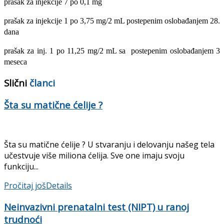
prašak za injekcije 7 po 0,1 mg
prašak za injekcije 1 po 3,75 mg/2 mL
postepenim oslobađanjem 28.
dana
prašak za inj. 1 po 11,25 mg/2 mL sa postepenim oslobađanjem 3
meseca
Slični
članci
Šta su matične ćelije ?
Šta su matične ćelije ? U stvaranju i delovanju našeg tela
učestvuje više miliona ćelija. Sve one imaju svoju
funkciju...
Pročitaj još
Details
Neinvazivni prenatalni test (NIPT) u ranoj
trudnoći