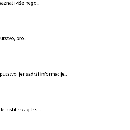
znati više nego...
tstvo, pre...
tstvo, jer sadrži informacije...
istite ovaj lek. ...