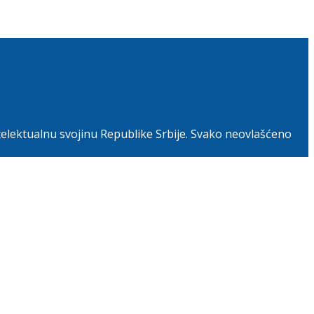
telektualnu svojinu Republike Srbije. Svako neovlašćeno