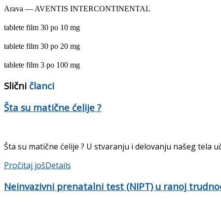
Arava — AVENTIS INTERCONTINENTAL
tablete film 30 po 10 mg
tablete
film 30 po 20 mg
tablete
film 3 po 100 mg
Slični
članci
Šta su matične ćelije ?
Šta su matične ćelije ? U stvaranju i delovanju našeg tela uč
Pročitaj još
Details
Neinvazivni prenatalni test (NIPT) u ranoj trudno