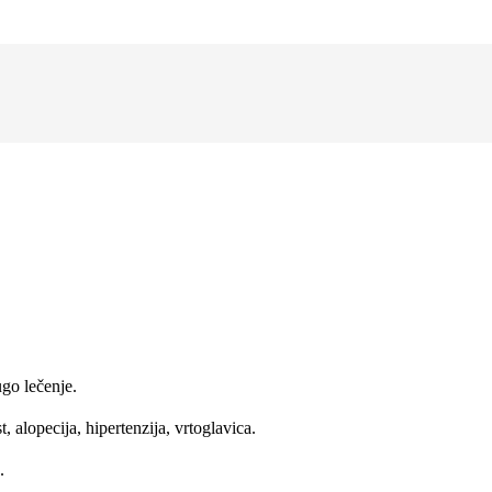
go lečenje.
lopecija, hipertenzija, vrtoglavica.
.