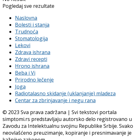
Pogledaj sve rezultate
Naslovna
Bolesti i stanja
Trudnoća
Stomatologija
Lekovi
Zdrava ishrana
Zdravi recepti
Hrono ishrana
Beba i Vi
Prirodno lečenje
Joga
Radiotalasno skidanje (uklanjanje) mladeza
Centar za zbrinjavanje i negu rana
© 2023 Sva prava zadržana | Svi tekstovi portala
simptomi.rs predstavljaju autorsko delo registrovano u
Zavodu za Intelektualnu svojinu Republike Srbije. Svako
neovlašćeno preuzimanje, kopiranje i presnimavanje je
kažnjivo zakonom.