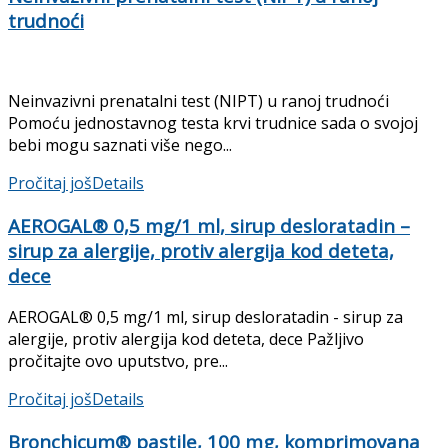
trudnoći
Neinvazivni prenatalni test (NIPT) u ranoj trudnoći
Pomoću jednostavnog testa krvi trudnice sada o svojoj
bebi mogu saznati više nego...
Pročitaj još
Details
AEROGAL® 0,5 mg/1 ml, sirup desloratadin –
sirup za alergije, protiv alergija kod deteta,
dece
AEROGAL® 0,5 mg/1 ml, sirup desloratadin - sirup za
alergije, protiv alergija kod deteta, dece Pažljivo
pročitajte ovo uputstvo, pre...
Pročitaj još
Details
Bronchicum® pastile, 100 mg, komprimovana