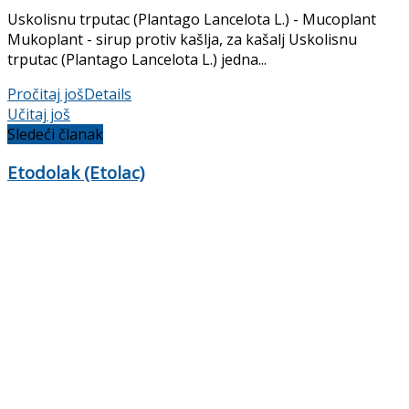
Uskolisnu trputac (Plantago Lancelota L.) - Mucoplant
Mukoplant - sirup protiv kašlja, za kašalj Uskolisnu
trputac (Plantago Lancelota L.) jedna...
Pročitaj još
Details
Učitaj još
Sledeći članak
Etodolak (Etolac)