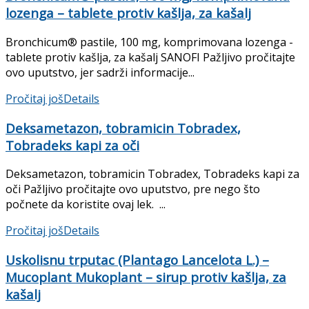
lozenga – tablete protiv kašlja, za kašalj
Bronchicum® pastile, 100 mg, komprimovana lozenga -
tablete protiv kašlja, za kašalj SANOFI Pažljivo pročitajte
ovo uputstvo, jer sadrži informacije...
Pročitaj još
Details
Deksametazon, tobramicin Tobradex,
Tobradeks kapi za oči
Deksametazon, tobramicin Tobradex, Tobradeks kapi za
oči Pažljivo pročitajte ovo uputstvo, pre nego što
počnete da koristite ovaj lek. ...
Pročitaj još
Details
Uskolisnu trputac (Plantago Lancelota L.) –
Mucoplant Mukoplant – sirup protiv kašlja, za
kašalj