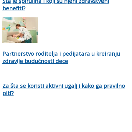
Šta je spirulina i koji su njeni zdravstveni
benefiti?
Partnerstvo roditelja i pedijatara u kreiranju
zdravije budućnosti dece
Za šta se koristi aktivni ugalj i kako ga pravilno
piti?