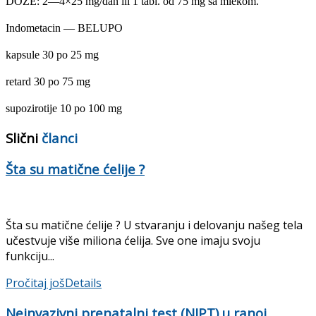
DOZE: 2—4×25 mg/dan ili 1 tabl. od 75 mg sa mlekom.
Indometacin — BELUPO
kapsule 30 po 25 mg
retard 30 po 75 mg
supozirotije 10 po 100 mg
Slični
članci
Šta su matične ćelije ?
Šta su matične ćelije ? U stvaranju i delovanju našeg tela
učestvuje više miliona ćelija. Sve one imaju svoju
funkciju...
Pročitaj još
Details
Neinvazivni prenatalni test (NIPT) u ranoj