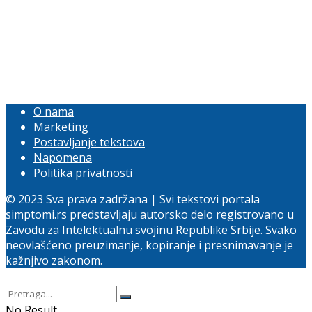
O nama
Marketing
Postavljanje tekstova
Napomena
Politika privatnosti
© 2023 Sva prava zadržana | Svi tekstovi portala
simptomi.rs predstavljaju autorsko delo registrovano u
Zavodu za Intelektualnu svojinu Republike Srbije. Svako
neovlašćeno preuzimanje, kopiranje i presnimavanje je
kažnjivo zakonom.
No Result