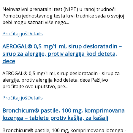
Neinvazivni prenatalni test (NIPT) u ranoj trudnoći
Pomoću jednostavnog testa krvi trudnice sada o svojoj
bebi mogu saznati više nego...
Pročitaj još
Details
AEROGAL® 0,5 mg/1 ml, sirup desloratadin –
sirup za alergije, protiv alergija kod deteta,
dece
AEROGAL® 0,5 mg/1 ml, sirup desloratadin - sirup za
alergije, protiv alergija kod deteta, dece Pažljivo
pročitajte ovo uputstvo, pre...
Pročitaj još
Details
Bronchicum® pastile, 100 mg, komprimovana
lozenga – tablete protiv kašlja, za kašalj
Bronchicum® pastile, 100 mg, komprimovana lozenga -