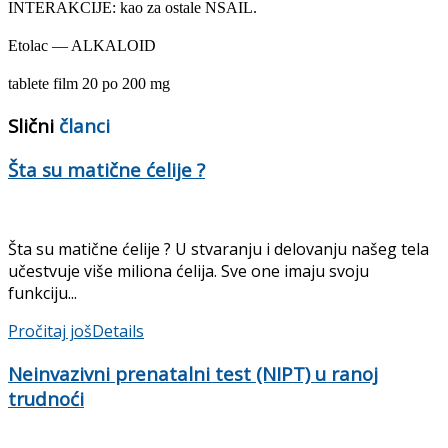
INTERAKCIJE: kao za ostale NSAIL.
Etolac — ALKALOID
tablete film 20 po 200 mg
Slični
članci
Šta su matične ćelije ?
Šta su matične ćelije ? U stvaranju i delovanju našeg tela
učestvuje više miliona ćelija. Sve one imaju svoju
funkciju...
Pročitaj još
Details
Neinvazivni prenatalni test (NIPT) u ranoj
trudnoći