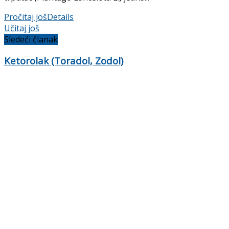
Pročitaj još
Details
Učitaj još
Sledeći članak
Ketorolak (Toradol, Zodol)