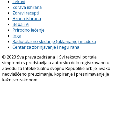
Lekovi
Zdrava ishrana
Zdravi recepti
Hrono ishrana
Beba i Vi
Prirodno lečenje
Joga
Radiotalasno skidanje (uklanjanje) mladeza
Centar za zbrinjavanje i negu rana
© 2023 Sva prava zadržana | Svi tekstovi portala
simptomi.rs predstavljaju autorsko delo registrovano u
Zavodu za Intelektualnu svojinu Republike Srbije. Svako
neovlašćeno preuzimanje, kopiranje i presnimavanje je
kažnjivo zakonom.