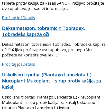
tablete protiv kašlja, za kašalj SANOFI Pažljivo pročitajte
ovo uputstvo, jer sadrži informacije...
Pročitaj još
Details
Deksametazon, tobramicin Tobradex,
Tobradeks kapi za oči
Deksametazon, tobramicin Tobradex, Tobradeks kapi za
oči Pažljivo pročitajte ovo uputstvo, pre nego što
počnete da koristite ovaj lek. ...
Pročitaj još
Details
Uskolisnu trputac (Plantago Lancelota L.) –
Mucoplant Mukoplant – sirup protiv kašlja, za
kašalj
Uskolisnu trputac (Plantago Lancelota L.) - Mucoplant
Mukoplant - sirup protiv kašlja, za kašalj Uskolisnu
trputac (Plantago Lancelota L.) jedna...