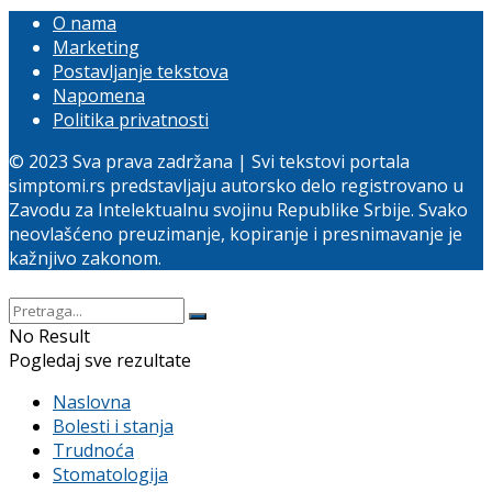
O nama
Marketing
Postavljanje tekstova
Napomena
Politika privatnosti
© 2023 Sva prava zadržana | Svi tekstovi portala
simptomi.rs predstavljaju autorsko delo registrovano u
Zavodu za Intelektualnu svojinu Republike Srbije. Svako
neovlašćeno preuzimanje, kopiranje i presnimavanje je
kažnjivo zakonom.
No Result
Pogledaj sve rezultate
Naslovna
Bolesti i stanja
Trudnoća
Stomatologija