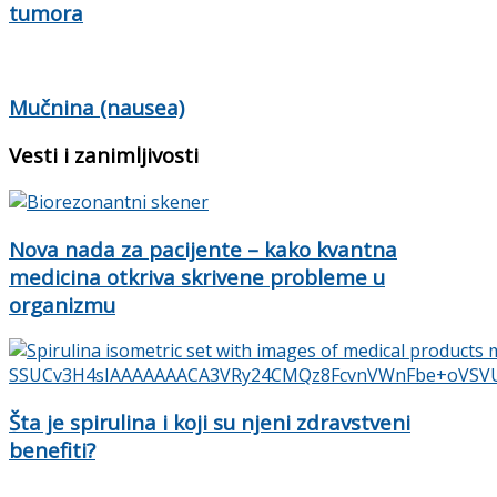
tumora
Mučnina (nausea)
Vesti i zanimljivosti
Nova nada za pacijente – kako kvantna
medicina otkriva skrivene probleme u
organizmu
Šta je spirulina i koji su njeni zdravstveni
benefiti?