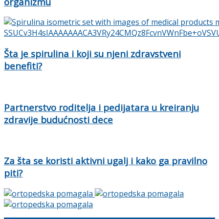
organizmu
Šta je spirulina i koji su njeni zdravstveni
benefiti?
Partnerstvo roditelja i pedijatara u kreiranju
zdravije budućnosti dece
Za šta se koristi aktivni ugalj i kako ga pravilno
piti?