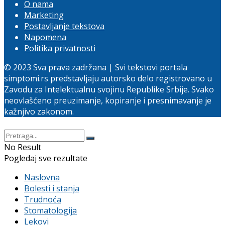
O nama
Marketing
Postavljanje tekstova
Napomena
Politika privatnosti
© 2023 Sva prava zadržana | Svi tekstovi portala
simptomi.rs predstavljaju autorsko delo registrovano u
Zavodu za Intelektualnu svojinu Republike Srbije. Svako
neovlašćeno preuzimanje, kopiranje i presnimavanje je
kažnjivo zakonom.
No Result
Pogledaj sve rezultate
Naslovna
Bolesti i stanja
Trudnoća
Stomatologija
Lekovi