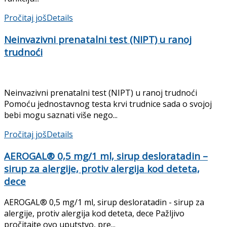
Pročitaj još
Details
Neinvazivni prenatalni test (NIPT) u ranoj
trudnoći
Neinvazivni prenatalni test (NIPT) u ranoj trudnoći
Pomoću jednostavnog testa krvi trudnice sada o svojoj
bebi mogu saznati više nego...
Pročitaj još
Details
AEROGAL® 0,5 mg/1 ml, sirup desloratadin –
sirup za alergije, protiv alergija kod deteta,
dece
AEROGAL® 0,5 mg/1 ml, sirup desloratadin - sirup za
alergije, protiv alergija kod deteta, dece Pažljivo
pročitajte ovo uputstvo, pre...