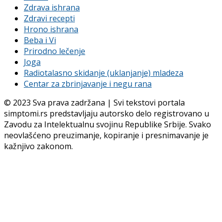
Zdrava ishrana
Zdravi recepti
Hrono ishrana
Beba i Vi
Prirodno lečenje
Joga
Radiotalasno skidanje (uklanjanje) mladeza
Centar za zbrinjavanje i negu rana
© 2023 Sva prava zadržana | Svi tekstovi portala
simptomi.rs predstavljaju autorsko delo registrovano u
Zavodu za Intelektualnu svojinu Republike Srbije. Svako
neovlašćeno preuzimanje, kopiranje i presnimavanje je
kažnjivo zakonom.