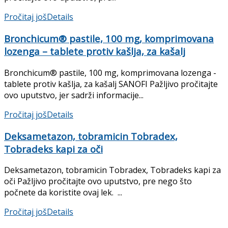
Pročitaj još
Details
Bronchicum® pastile, 100 mg, komprimovana
lozenga – tablete protiv kašlja, za kašalj
Bronchicum® pastile, 100 mg, komprimovana lozenga -
tablete protiv kašlja, za kašalj SANOFI Pažljivo pročitajte
ovo uputstvo, jer sadrži informacije...
Pročitaj još
Details
Deksametazon, tobramicin Tobradex,
Tobradeks kapi za oči
Deksametazon, tobramicin Tobradex, Tobradeks kapi za
oči Pažljivo pročitajte ovo uputstvo, pre nego što
počnete da koristite ovaj lek. ...
Pročitaj još
Details