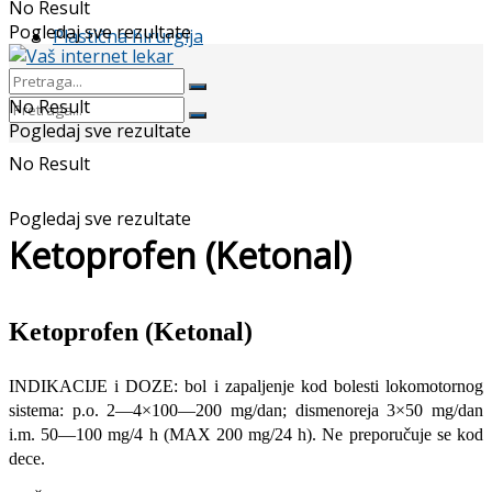
No Result
Pogledaj sve rezultate
Plastična hirurgija
No Result
Pogledaj sve rezultate
No Result
Pogledaj sve rezultate
Ketoprofen (Ketonal)
Ketoprofen (Ketonal)
INDIKACIJE i DOZE: bol i zapaljenje kod bolesti lokomotornog
sistema: p.o. 2—4×100—200 mg/dan; dismenoreja 3×50 mg/dan
i.m. 50—100 mg/4 h (MAX 200 mg/24 h). Ne preporučuje se kod
dece.