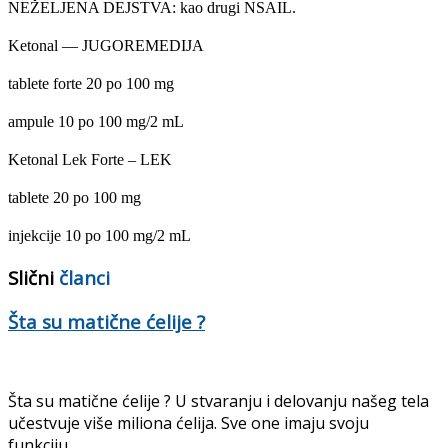
NEŽELJENA DEJSTVA: kao drugi NSAIL.
Ketonal — JUGOREMEDIJA
tablete forte 20 po 100 mg
ampule 10 po 100 mg/2 mL
Ketonal Lek Forte – LEK
tablete 20 po 100 mg
injekcije 10 po 100 mg/2 mL
Slični
članci
Šta su matične ćelije ?
Šta su matične ćelije ? U stvaranju i delovanju našeg tela
učestvuje više miliona ćelija. Sve one imaju svoju
funkciju...