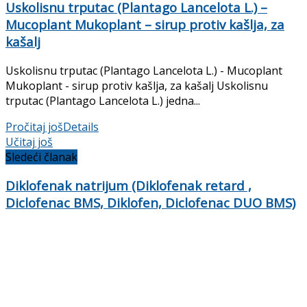
Uskolisnu trputac (Plantago Lancelota L.) –
Mucoplant Mukoplant – sirup protiv kašlja, za
kašalj
Uskolisnu trputac (Plantago Lancelota L.) - Mucoplant
Mukoplant - sirup protiv kašlja, za kašalj Uskolisnu
trputac (Plantago Lancelota L.) jedna...
Pročitaj još
Details
Učitaj još
Sledeći članak
Diklofenak natrijum (Diklofenak retard ,
Diclofenac BMS, Diklofen, Diclofenac DUO BMS)