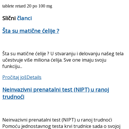
tablete retard 20 po 100 mg
Slični
članci
Šta su matične ćelije ?
Šta su matične ćelije ? U stvaranju i delovanju našeg tela
učestvuje više miliona ćelija. Sve one imaju svoju
funkciju...
Pročitaj još
Details
Neinvazivni prenatalni test (NIPT) u ranoj
trudnoći
Neinvazivni prenatalni test (NIPT) u ranoj trudnoći
Pomoću jednostavnog testa krvi trudnice sada o svojoj