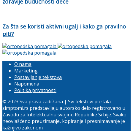
zdravije budućnosti dece
Za šta se koristi aktivni ugalj i kako ga pravilno
piti?
O nama
Marketing
Postavljanje tekstova
Napomena
Politika privatnosti
© 2023 Sva prava zadržana | Svi tekstovi portala
simptomi.rs predstavljaju autorsko delo registrovano u
Zavodu za Intelektualnu svojinu Republike Srbije. Svako
neovlašćeno preuzimanje, kopiranje i presnimavanje je
kažnjivo zakonom.