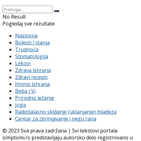
No Result
Pogledaj sve rezultate
Naslovna
Bolesti i stanja
Trudnoća
Stomatologija
Lekovi
Zdrava ishrana
Zdravi recepti
Hrono ishrana
Beba i Vi
Prirodno lečenje
Joga
Radiotalasno skidanje (uklanjanje) mladeza
Centar za zbrinjavanje i negu rana
© 2023 Sva prava zadržana | Svi tekstovi portala
simptomi.rs predstavljaju autorsko delo registrovano u