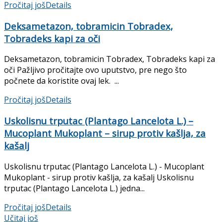
Pročitaj još
Details
Deksametazon, tobramicin Tobradex,
Tobradeks kapi za oči
Deksametazon, tobramicin Tobradex, Tobradeks kapi za
oči Pažljivo pročitajte ovo uputstvo, pre nego što
počnete da koristite ovaj lek. ...
Pročitaj još
Details
Uskolisnu trputac (Plantago Lancelota L.) –
Mucoplant Mukoplant – sirup protiv kašlja, za
kašalj
Uskolisnu trputac (Plantago Lancelota L.) - Mucoplant
Mukoplant - sirup protiv kašlja, za kašalj Uskolisnu
trputac (Plantago Lancelota L.) jedna...
Pročitaj još
Details
Učitaj još