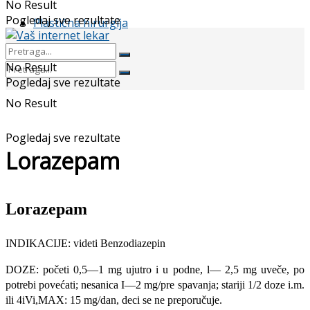
No Result
Pogledaj sve rezultate
Plastična hirurgija
No Result
Pogledaj sve rezultate
No Result
Pogledaj sve rezultate
Lorazepam
Lorazepam
INDIKACIJE: videti Benzodiazepin
DOZE: početi 0,5—1 mg ujutro i u podne, l— 2,5 mg uveče, po
potrebi povećati; nesanica I—2 mg/pre spavanja; stariji 1/2 doze i.m.
ili 4iVi,MAX: 15 mg/dan, deci se ne preporučuje.