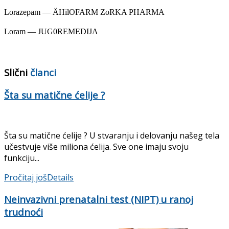
Lorazepam — ÄHilOFARM ZoRKA PHARMA
Loram — JUG0REMEDIJA
Slični
članci
Šta su matične ćelije ?
Šta su matične ćelije ? U stvaranju i delovanju našeg tela
učestvuje više miliona ćelija. Sve one imaju svoju
funkciju...
Pročitaj još
Details
Neinvazivni prenatalni test (NIPT) u ranoj
trudnoći