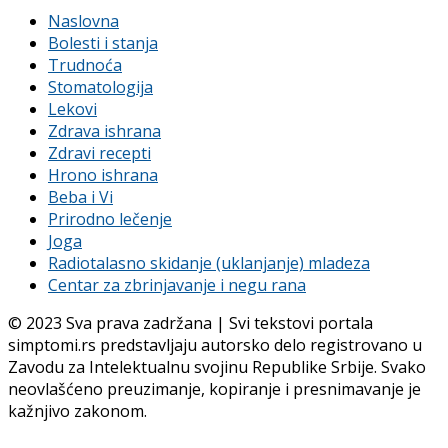
Naslovna
Bolesti i stanja
Trudnoća
Stomatologija
Lekovi
Zdrava ishrana
Zdravi recepti
Hrono ishrana
Beba i Vi
Prirodno lečenje
Joga
Radiotalasno skidanje (uklanjanje) mladeza
Centar za zbrinjavanje i negu rana
© 2023 Sva prava zadržana | Svi tekstovi portala
simptomi.rs predstavljaju autorsko delo registrovano u
Zavodu za Intelektualnu svojinu Republike Srbije. Svako
neovlašćeno preuzimanje, kopiranje i presnimavanje je
kažnjivo zakonom.