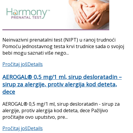
Neinvazivni prenatalni test (NIPT) u ranoj trudnoći
Pomoću jednostavnog testa krvi trudnice sada o svojoj
bebi mogu saznati više nego...
Pročitaj još
Details
AEROGAL® 0,5 mg/1 ml, sirup desloratadin –
sirup za alergije, protiv alergija kod deteta,
dece
AEROGAL® 0,5 mg/1 ml, sirup desloratadin - sirup za
alergije, protiv alergija kod deteta, dece Pažljivo
pročitajte ovo uputstvo, pre...
Pročitaj još
Details