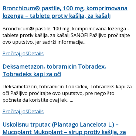
Bronchicum® pastile, 100 mg, komprimovana
lozenga – tablete protiv kašlja, za kašalj
Bronchicum® pastile, 100 mg, komprimovana lozenga -
tablete protiv kašlja, za kašalj SANOFI Pažljivo pročitajte
ovo uputstvo, jer sadrži informacije...
Pročitaj još
Details
Deksametazon, tobramicin Tobradex,
Tobradeks kapi za oči
Deksametazon, tobramicin Tobradex, Tobradeks kapi za
oči Pažljivo pročitajte ovo uputstvo, pre nego što
počnete da koristite ovaj lek. ...
Pročitaj još
Details
Uskolisnu trputac (Plantago Lancelota L.) –
Mucoplant Mukoplant – sirup protiv kašlja, za