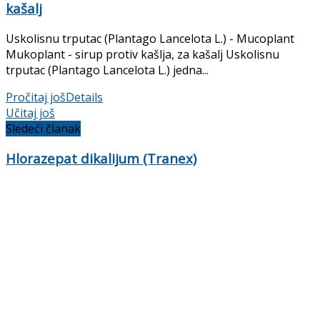
kašalj
Uskolisnu trputac (Plantago Lancelota L.) - Mucoplant
Mukoplant - sirup protiv kašlja, za kašalj Uskolisnu
trputac (Plantago Lancelota L.) jedna...
Pročitaj još
Details
Učitaj još
Sledeći članak
Hlorazepat dikalijum (Tranex)