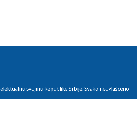
telektualnu svojinu Republike Srbije. Svako neovlašćeno