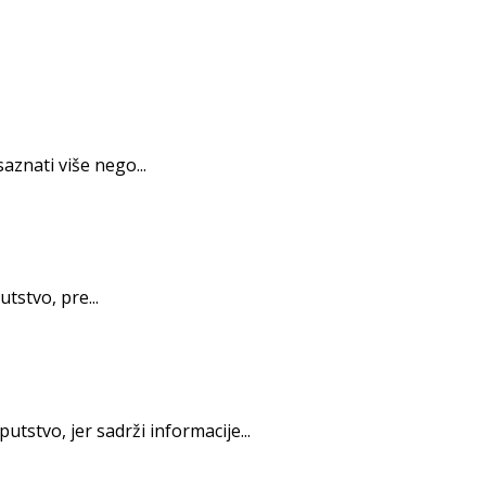
znati više nego...
tstvo, pre...
tstvo, jer sadrži informacije...