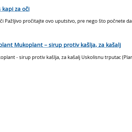
kapi za oči
ažljivo pročitajte ovo uputstvo, pre nego što počnete da kor
lant Mukoplant – sirup protiv kašlja, za kašalj
lant - sirup protiv kašlja, za kašalj Uskolisnu trputac (Plan