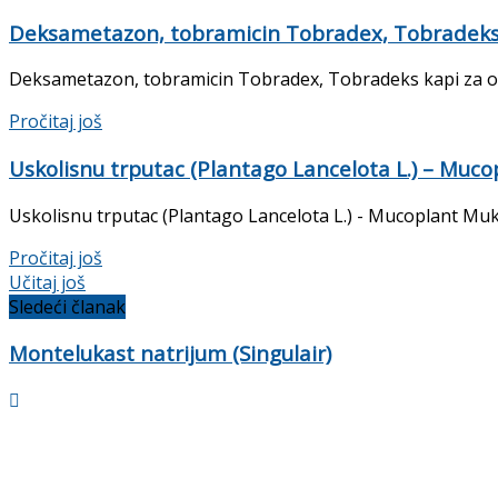
Deksametazon, tobramicin Tobradex, Tobradeks 
Deksametazon, tobramicin Tobradex, Tobradeks kapi za oči P
Pročitaj još
Uskolisnu trputac (Plantago Lancelota L.) – Mucop
Uskolisnu trputac (Plantago Lancelota L.) - Mucoplant Mukop
Pročitaj još
Učitaj još
Sledeći članak
Montelukast natrijum (Singulair)