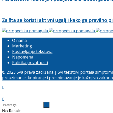
Za šta se koristi aktivni ugalj i kako ga pravilno pi
O nama
Marketing
Postavljanje tekstova
Napomena
Politika privatnosti
© 2023 Sva prava zadržana | Svi tekstovi portala simptomi
preuzimanje, kopiranje i presnimavanje je kažnjivo zakon
No Result