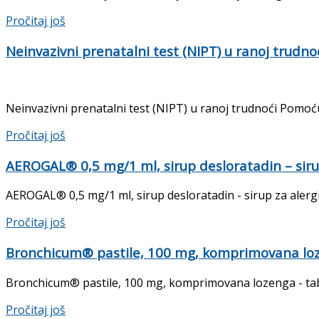
Pročitaj još
Neinvazivni prenatalni test (NIPT) u ranoj trudno
Neinvazivni prenatalni test (NIPT) u ranoj trudnoći Pomoću
Pročitaj još
AEROGAL® 0,5 mg/1 ml, sirup desloratadin – sirup 
AEROGAL® 0,5 mg/1 ml, sirup desloratadin - sirup za alergije
Pročitaj još
Bronchicum® pastile, 100 mg, komprimovana lozen
Bronchicum® pastile, 100 mg, komprimovana lozenga - tablete
Pročitaj još