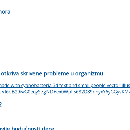
mora
 otkriva skrivene probleme u organizmu
?
ravije budućnosti dece