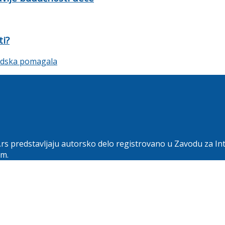
ti?
.rs predstavljaju autorsko delo registrovano u Zavodu za In
om.