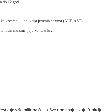
a do 12 god.
 krvarenju, indukcija jetrenih enzima (ALT, AST).
itomicin mu sma­njuju konc. u krvi.
estvuje više miliona ćelija. Sve one imaju svoju funkciju...