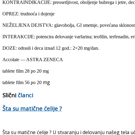
KONTRAINDIKAĆIJE: preosetljivost, oboljenje bubrega i jetre, dec
OPREZ: trudnoća i dojenje
NEŽELJENA DEJSTVA: glavobolja, GI smetnje, povećana sklonost ka
INTERAKCIJE: potencira delovanje varfarina; teofilin, terfenadin, er
DOZE: odrasli i deca iznad 12 god.: 2×20 mg/dan.
Accolate — ASTRA ZENECA
tablete film 28 po 20 mg
mg
tablete film 56 po 20
Slični
članci
Šta su matične ćelije ?
Šta su matične ćelije ? U stvaranju i delovanju našeg tela uč