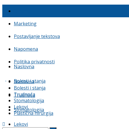
O nama
Marketing
Postavljanje tekstova
Napomena
Politika privatnosti
Naslovna
Bolesti i stanja
Naslovna
Bolesti i stanja
Trudnoća
Trudnoća
Stomatologija
Lekovi
Stomatologija
Plastična hirurgija
Lekovi