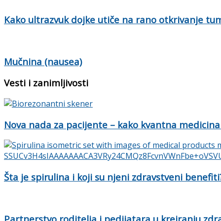
Kako ultrazvuk dojke utiče na rano otkrivanje tu
Mučnina (nausea)
Vesti i zanimljivosti
Nova nada za pacijente – kako kvantna medicina
Šta je spirulina i koji su njeni zdravstveni benefiti
Partnerstvo roditelja i pedijatara u kreiranju zd