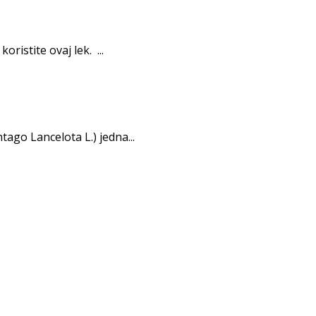
istite ovaj lek. ...
tago Lancelota L.) jedna...