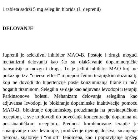
1 tableta sadrži 5 mg selegilin hlorida (L-deprenil)
DELOVANJE
Juprenil je selektivni inhibitor MAO-B. Postoje i drugi, mogući
mehanizmi delovanja kao što su olakšavanje dopaminergičke
transmisije u mozgu i druga. To je jedini inhibitor MAO koji ne
pokazuje tzv. “cheese effect” u preporučenim terapijskim dozama tj.
koji ne dovodi do hipertenzije posle konzumiranja hrane ili pića
bogatih tiraminom. Selegilin se daje kao adjuvans levodopi u terapiji
Parkinsonove bolesti. Mehanizam delovanja selegilina kao
adjuvansa levodopi je blokiranje dopaminske inaktivacije pomoću
MAO-B, blokiranje dopaminskog preuzimanja na presinaptičkom
receptom, a sve to dovodi do povećanja koncentracije dopamina na
postsinaptičkom receptom. Prednost kombinovane terapije je
smanjivanje doze levodope, produženje njenog dejstva, smanjenje
tremora, sijaloreje i “on-off” fenomena, kao i popravljanje opšteg