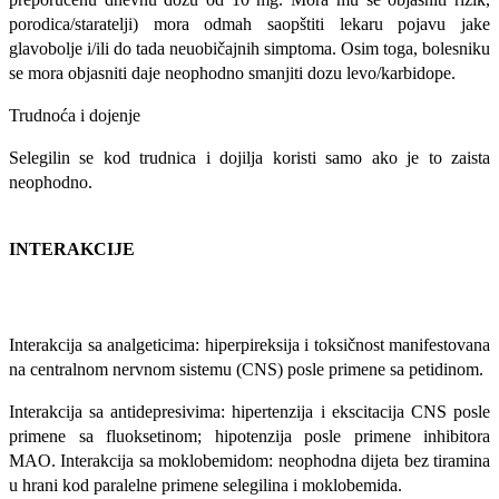
porodica/staratelji) mora odmah saopštiti lekaru pojavu jake
glavobolje i/ili do tada neuobičajnih simptoma. Osim toga, bolesniku
se mora objasniti daje neophodno smanjiti dozu levo/karbidope.
Trudnoća i dojenje
Selegilin se kod trudnica i dojilja koristi samo ako je to zaista
neophodno.
INTERAKCIJE
Interakcija sa analgeticima: hiperpireksija i toksičnost manifestovana
na centralnom nervnom sistemu (CNS) posle primene sa petidinom.
Interakcija sa antidepresivima: hipertenzija i ekscitacija CNS posle
primene sa fluoksetinom; hipotenzija posle primene inhibitora
MAO. Interakcija sa moklobemidom: neophodna dijeta bez tiramina
u hrani kod paralelne primene selegilina i moklobemida.