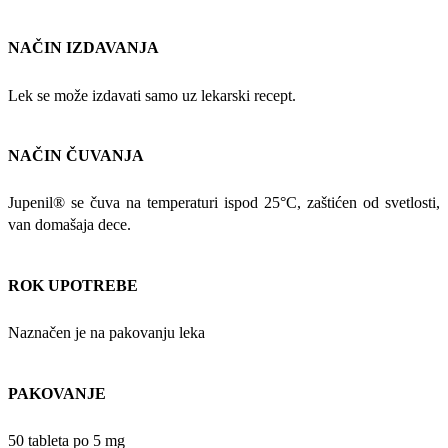
NAČIN IZDAVANJA
Lek se može izdavati samo uz lekarski recept.
NAČIN ČUVANJA
Jupenil® se čuva na temperaturi ispod 25°C, zaštićen od svetlosti,
van domašaja dece.
ROK UPOTREBE
Naznačen je na pakovanju leka
PAKOVANJE
50 tableta po 5 mg