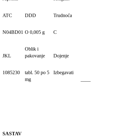
ATC
DDD
Trudnoća
N04BD01
O 0,005 g
C
Oblik i
JKL
pakovanje
Dojenje
1085230
tabl. 50 po 5
Izbegavati
mg
____
SASTAV