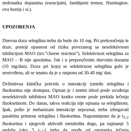
nedostatka dopamina (esencijalni, familijarni tremor, Huntington-
ova horeja i si.).
UPOZORENJA
Dnevna doza selegilina treba da bude do 10 mg. Pri prekoračenju te
doze, postoji opasnost od rizika povezanog sa neselektivnom
inhibicijom MAO (tzv.”cheese reaction”). Selektivnost selegilina za
MAO – B nije apsolutna, čak i u preporučenim dnevnim dozama
(10 mg/dan). Doza pri kojoj se selektivnost selegilina gubi je
neutvrđena, ali se smatra da je u rasponu od 30-40 mg/ dan.
Definitivna klinička potvrda o interakciji između selegilina i
fluoksetina nije dostupna. Opisan je i smrtni ishod posle uvođenja
neselektivnih inhibitora MAO kratko vreme posle prekida lečenja
fluoksetinom. Do danas, takva reakcija nije opisana sa selegilinom.
Ipak, pošto je mehanizam interakcije nepoznat, treba izbegavati
paralelnu primenu selegilina i fluoksetina. Napominjemo da je t
1/2
fluoksetina i njegovih aktivnih metabolita dugo, pa najmanje 5
nedelja (oko 5 t
) treba da prođe od prestanka lečenja