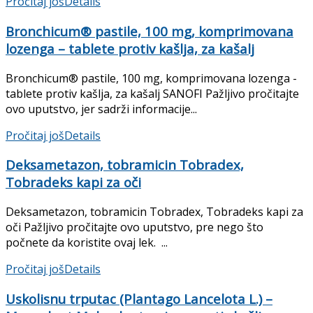
Pročitaj još
Details
Bronchicum® pastile, 100 mg, komprimovana
lozenga – tablete protiv kašlja, za kašalj
Bronchicum® pastile, 100 mg, komprimovana lozenga -
tablete protiv kašlja, za kašalj SANOFI Pažljivo pročitajte
ovo uputstvo, jer sadrži informacije...
Pročitaj još
Details
Deksametazon, tobramicin Tobradex,
Tobradeks kapi za oči
Deksametazon, tobramicin Tobradex, Tobradeks kapi za
oči Pažljivo pročitajte ovo uputstvo, pre nego što
počnete da koristite ovaj lek. ...
Pročitaj još
Details
Uskolisnu trputac (Plantago Lancelota L.) –