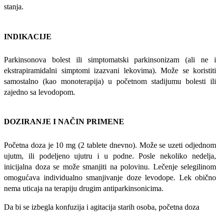
stanja.
INDIKACIJE
Parkinsonova bolest ili simptomatski parkinsonizam (ali ne i
ekstrapiramidalni simptomi izazvani lekovima). Može se koristiti
samostalno (kao monoterapija) u početnom stadijumu bolesti ili
zajedno sa levodopom.
DOZIRANJE I NAČIN PRIMENE
Početna doza je 10 mg (2 tablete dnevno). Može se uzeti odjednom
ujutm, ili podeljeno ujutru i u podne. Posle nekoliko nedelja,
inicijalna doza se može smanjiti na polovinu. Lečenje selegilinom
omogućava individualno smanjivanje doze levodope. Lek obično
nema uticaja na terapiju drugim antiparkinsonicima.
Da bi se izbegla konfuzija i agitacija starih osoba, početna doza