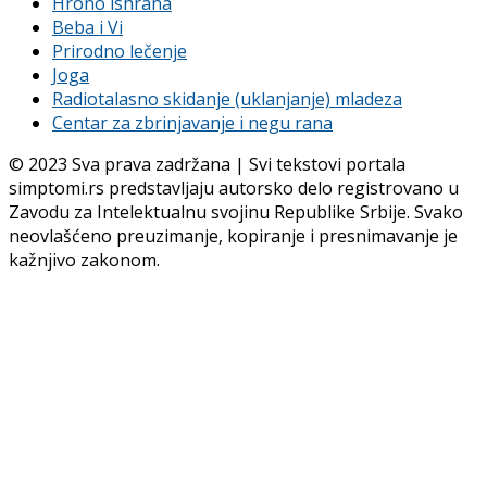
Hrono ishrana
Beba i Vi
Prirodno lečenje
Joga
Radiotalasno skidanje (uklanjanje) mladeza
Centar za zbrinjavanje i negu rana
© 2023 Sva prava zadržana | Svi tekstovi portala
simptomi.rs predstavljaju autorsko delo registrovano u
Zavodu za Intelektualnu svojinu Republike Srbije. Svako
neovlašćeno preuzimanje, kopiranje i presnimavanje je
kažnjivo zakonom.