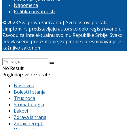
Napomena
Politika privatnosti
© 2023 Sva prava zadržana | Svi tekstovi portala
simptomi.rs predstavljaju autorsko delo registrovano u
Zavodu za Intelektualnu svojinu Republike Srbije. Svako
neovlašćeno preuzimanje, kopiranje i presnimavanje je
kažnjivo zakonom.
No Result
Pogledaj sve rezultate
Naslovna
Bolesti i stanja
Trudnoća
Stomatologija
Lekovi
Zdrava ishrana
Zdravi recepti