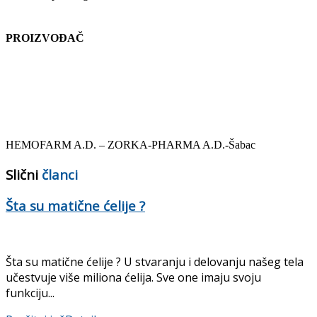
PROIZVOĐAČ
HEMOFARM A.D. – ZORKA-PHARMA A.D.-Šabac
Slični
članci
Šta su matične ćelije ?
Šta su matične ćelije ? U stvaranju i delovanju našeg tela
učestvuje više miliona ćelija. Sve one imaju svoju
funkciju...