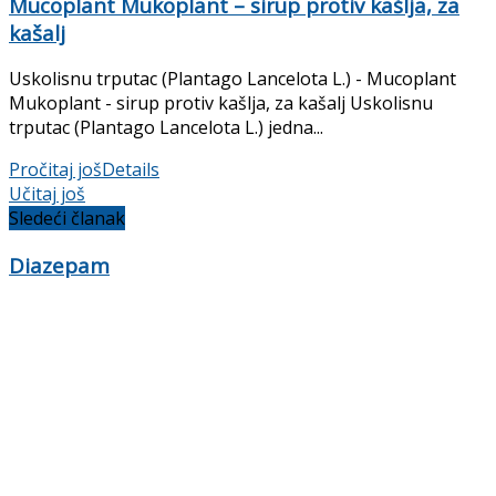
Mucoplant Mukoplant – sirup protiv kašlja, za
kašalj
Uskolisnu trputac (Plantago Lancelota L.) - Mucoplant
Mukoplant - sirup protiv kašlja, za kašalj Uskolisnu
trputac (Plantago Lancelota L.) jedna...
Pročitaj još
Details
Učitaj još
Sledeći članak
Diazepam