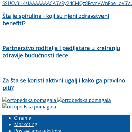
Šta je spirulina i koji su njeni zdravstveni
benefiti?
Partnerstvo roditelja i pedijatara u kreiranju
zdravije budućnosti dece
Za šta se koristi aktivni ugalj i kako ga pravilno
piti?
O nama
Marketing
Postavljanje tekstova