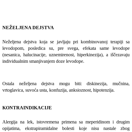
NEŽELJENA DEJSTVA
Neželjena dejstva koja se javljaju pri kombinovanoj terapiji sa
levodopom, posledica su, pre svega, efekata same levodope
(nesanica, halucinacije, uznemirenost, hiperkinezija), a iščezavaju
individualnim smanjivanjem doze levodope.
Ostala neželjena dejstva mogu biti: diskinezija, mučnina,
vrtoglavica, suvoća usta, konfuzija, anksioznost, hipotenzija.
KONTRAINDIKACIJE
Alergija na lek, istovremena primena sa meperidinom i drugim
opijatima, ekstrapiramidalne bolesti koje nisu nastale zbog