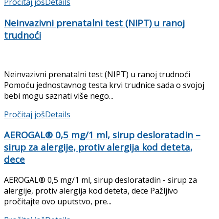
Pročitaj još
Details
Neinvazivni prenatalni test (NIPT) u ranoj
trudnoći
Neinvazivni prenatalni test (NIPT) u ranoj trudnoći
Pomoću jednostavnog testa krvi trudnice sada o svojoj
bebi mogu saznati više nego...
Pročitaj još
Details
AEROGAL® 0,5 mg/1 ml, sirup desloratadin –
sirup za alergije, protiv alergija kod deteta,
dece
AEROGAL® 0,5 mg/1 ml, sirup desloratadin - sirup za
alergije, protiv alergija kod deteta, dece Pažljivo
pročitajte ovo uputstvo, pre...