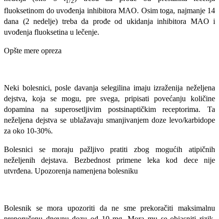
1/2
fluoksetinom do uvođenja inhibitora MAO. Osim toga, najmanje 14
dana (2 nedelje) treba da prođe od ukidanja inhibitora MAO i
uvođenja fluoksetina u lečenje.
Opšte mere opreza
Neki bolesnici, posle davanja selegilina imaju izraženija neželjena
dejstva, koja se mogu, pre svega, pripisati povećanju količine
dopamina na superosetljivim postsinaptičkim receptorima. Ta
neželjena dejstva se ublažavaju smanjivanjem doze levo/karbidope
za oko 10-30%.
Bolesnici se moraju pažljivo pratiti zbog mogućih atipičnih
neželjenih dejstava. Bezbednost primene leka kod dece nije
utvrđena. Upozorenja namenjena bolesniku
Bolesnik se mora upozoriti da ne sme prekoračiti maksimalnu
preporučenu dnevnu dozu od 10 mg. Mora mu se objasniti rizik,