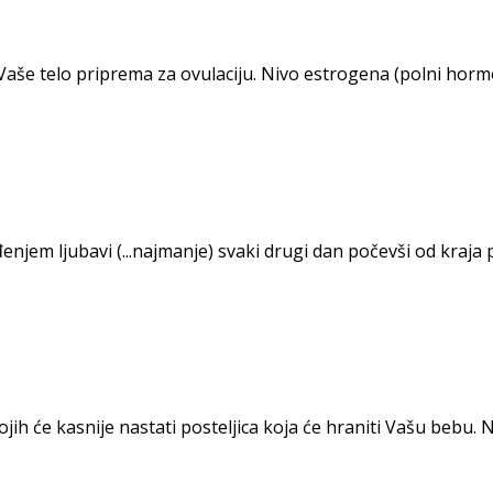
Vaše telo priprema za ovulaciju. Nivo estrogena (polni horm
em ljubavi (...najmanje) svaki drugi dan počevši od kraja p
jih će kasnije nastati posteljica koja će hraniti Vašu bebu. Na