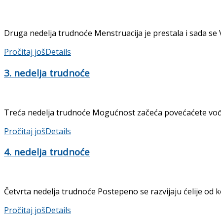
Druga nedelja trudnoće Menstruacija je prestala i sada se 
Pročitaj još
Details
3. nedelja trudnoće
Treća nedelja trudnoće Mogućnost začeća povećaćete vođenj
Pročitaj još
Details
4. nedelja trudnoće
Četvrta nedelja trudnoće Postepeno se razvijaju ćelije od ko
Pročitaj još
Details