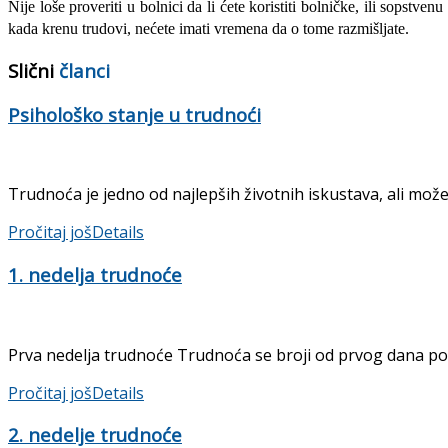
Nije loše proveriti u bolnici da li ćete koristiti bolničke, ili sopstv
kada krenu trudovi, nećete imati vremena da o tome razmišljate.
Slični
članci
Psihološko stanje u trudnoći
Trudnoća je jedno od najlepših životnih iskustava, ali može
Pročitaj još
Details
1. nedelja trudnoće
Prva nedelja trudnoće Trudnoća se broji od prvog dana posl
Pročitaj još
Details
2. nedelje trudnoće