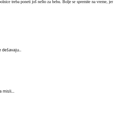
 bolnice treba poneti još nešto za bebu. Bolje se spremite na vreme, jer
 dešavaju...
isli....