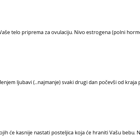
Vaše telo priprema za ovulaciju. Nivo estrogena (polni horm
em ljubavi (...najmanje) svaki drugi dan počevši od kraja p
jih će kasnije nastati posteljica koja će hraniti Vašu bebu. Na