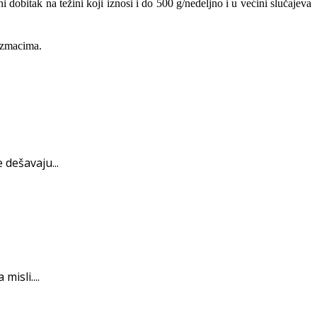
dobitak na težini koji iznosi i do 500 g/nedeljno i u većini slučajeva
razmacima.
 dešavaju...
isli....