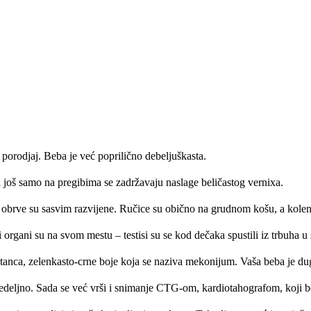
porodjaj. Beba je već poprilično debeljuškasta.
a još samo na pregibima se zadržavaju naslage beličastog vernixa.
i obrve su sasvim razvijene. Ručice su obično na grudnom košu, a kolen
 organi su na svom mestu – testisi su se kod dečaka spustili iz trbuha 
tanca, zelenkasto-crne boje koja se naziva mekonijum.
Vaša beba je du
edeljno. Sada se već vrši i snimanje CTG-om, kardiotahografom, koji bel