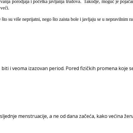
vanja porodjaja i početka javljanja trudova. Takodje, moguć je pojačani 
veći.
što su više neprijatni, nego što zaista bole i javljaju se u nepravilnim 
 biti i veoma izazovan period. Pored fizičkih promena koje se
jednje menstruacije, a ne od dana začeća, kako većina žena m