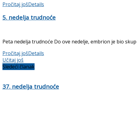
Pročitaj još
Details
5. nedelja trudnoće
Peta nedelja trudnoće Do ove nedelje, embrion je bio skup od
Pročitaj još
Details
Učitaj još
Sledeći članak
37. nedelja trudnoće