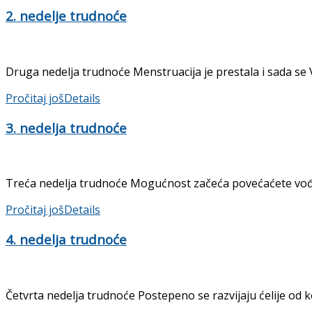
2. nedelje trudnoće
Druga nedelja trudnoće Menstruacija je prestala i sada se 
Pročitaj još
Details
3. nedelja trudnoće
Treća nedelja trudnoće Mogućnost začeća povećaćete vođenj
Pročitaj još
Details
4. nedelja trudnoće
Četvrta nedelja trudnoće Postepeno se razvijaju ćelije od ko