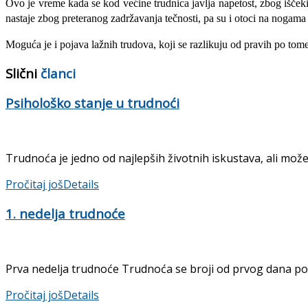
Ovo je vreme kada se kod većine trudnica javlja napetost, zbog iščeki
nastaje zbog preteranog zadržavanja tečnosti, pa su i otoci na nogama 
Moguća je i pojava lažnih trudova, koji se razlikuju od pravih po tome 
Slični
članci
Psihološko stanje u trudnoći
Trudnoća je jedno od najlepših životnih iskustava, ali može
Pročitaj još
Details
1. nedelja trudnoće
Prva nedelja trudnoće Trudnoća se broji od prvog dana posl
Pročitaj još
Details