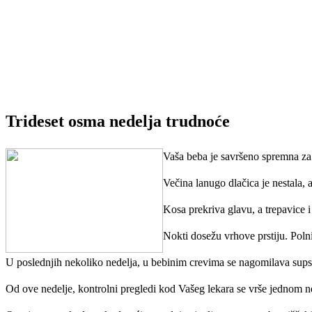
Trideset osma nedelja trudnoće
Vaša beba je savršeno spremna za 
Večina lanugo dlačica je nestala, 
Kosa prekriva glavu, a trepavice 
Nokti dosežu vrhove prstiju. Polni
U poslednjih nekoliko nedelja, u bebinim crevima se nagomilava sups
Od ove nedelje, kontrolni pregledi kod Vašeg lekara se vrše jednom n