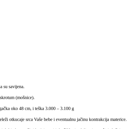
a su savijena.
u skrotum (mošnice).
gačka oko 48 cm, i teška 3.000 – 3.100 g
eži otkucaje srca Vaše bebe i eventualnu jačinu kontrakcija materice.