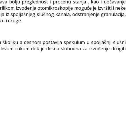
va bolju preglednost i procenu stanja , kao i uočavanje
likom izvođenja otomikroskopije moguće je izvršiti i neke
a iz spoljašnjeg slušnog kanala, odstranjenje granulacija,
zu i druge.
 školjku a desnom postavlja spekulum u spoljašnji slušni
že levom rukom dok je desna slobodna za izvođenje drugih