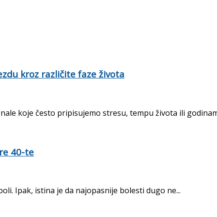
zdu kroz različite faze života
nale koje često pripisujemo stresu, tempu života ili godinam
re 40-te
i. Ipak, istina je da najopasnije bolesti dugo ne...