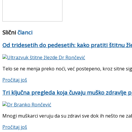
Slični
članci
Od tridesetih do pedesetih: kako pratiti štitnu žle
Telo se ne menja preko noći, već postepeno, kroz sitne sig
Details
Pročitaj još
Tri ključna pregleda koja čuvaju muško zdravlje p
Mnogi muškarci veruju da su zdravi sve dok ih nešto ne zabol
Details
Pročitaj još