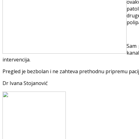
ovak
patol
druge
polip
Sam p
kanal
intervencija.
Pregled je bezbolan i ne zahteva prethodnu pripremu pacij
Dr Ivana Stojanović