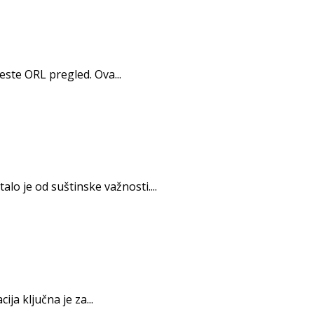
ste ORL pregled. Ova...
o je od suštinske važnosti....
a ključna je za...