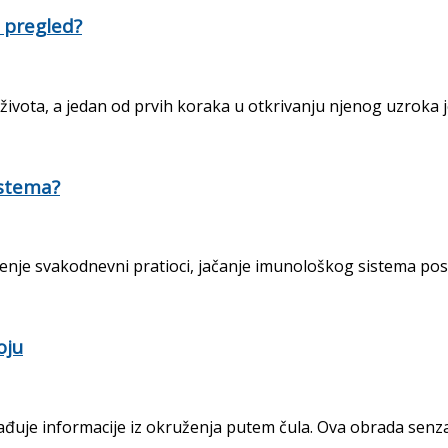
L pregled?
ivota, a jedan od prvih koraka u otkrivanju njenog uzroka je
istema?
nje svakodnevni pratioci, jačanje imunološkog sistema postal
oju
đuje informacije iz okruženja putem čula. Ova obrada senzacij