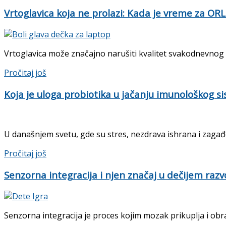
Vrtoglavica koja ne prolazi: Kada je vreme za OR
Vrtoglavica može značajno narušiti kvalitet svakodnevnog ž
Details
Pročitaj još
Koja je uloga probiotika u jačanju imunološkog s
U današnjem svetu, gde su stres, nezdrava ishrana i zagađe
Details
Pročitaj još
Senzorna integracija i njen značaj u dečijem razv
Senzorna integracija je proces kojim mozak prikuplja i obra