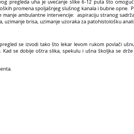
vog pregleda uha je uvećanje slike 6-12 puta što omoguća
oških promena spoljašnjeg slušnog kanala i bubne opne. Pri
 manje ambulantne intervencije: aspiraciju stranog sadržaj
a, uzimanje brisa, uzimanje uzoraka za patohistološku anali
regled se izvodi tako što lekar levom rukom povlači ušnu
. Kad se dobije oštra slika, spekulu i ušna školjka se dr
enta.