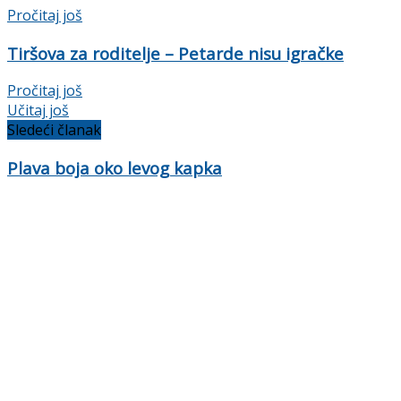
Details
Pročitaj još
Tiršova za roditelje – Petarde nisu igračke
Details
Pročitaj još
Učitaj još
Sledeći članak
Plava boja oko levog kapka