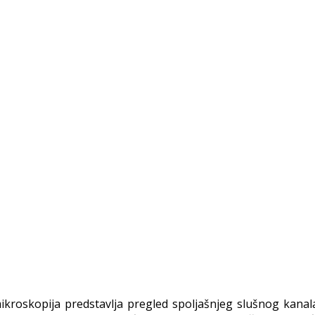
ikroskopija predstavlja pregled spoljašnjeg slušnog ka