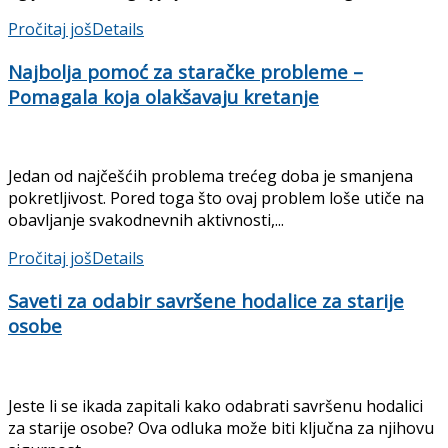
Pročitaj još
Details
Najbolja pomoć za staračke probleme –
Pomagala koja olakšavaju kretanje
Jedan od najčešćih problema trećeg doba je smanjena
pokretljivost. Pored toga što ovaj problem loše utiče na
obavljanje svakodnevnih aktivnosti,...
Pročitaj još
Details
Saveti za odabir savršene hodalice za starije
osobe
Jeste li se ikada zapitali kako odabrati savršenu hodalici
za starije osobe? Ova odluka može biti ključna za njihovu