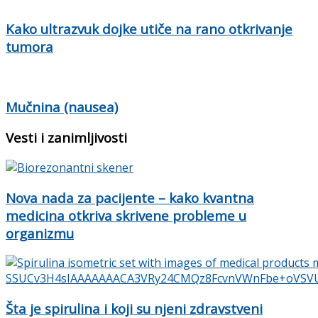
Kako ultrazvuk dojke utiče na rano otkrivanje
tumora
Mučnina (nausea)
Vesti i zanimljivosti
Nova nada za pacijente – kako kvantna
medicina otkriva skrivene probleme u
organizmu
Šta je spirulina i koji su njeni zdravstveni