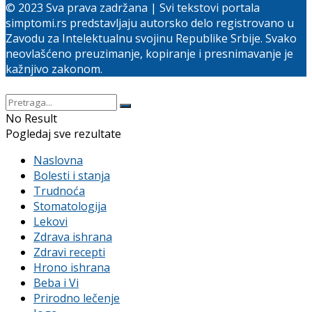
© 2023 Sva prava zadržana | Svi tekstovi portala
simptomi.rs predstavljaju autorsko delo registrovano u
Zavodu za Intelektualnu svojinu Republike Srbije. Svako
neovlašćeno preuzimanje, kopiranje i presnimavanje je
kažnjivo zakonom.
No Result
Pogledaj sve rezultate
Naslovna
Bolesti i stanja
Trudnoća
Stomatologija
Lekovi
Zdrava ishrana
Zdravi recepti
Hrono ishrana
Beba i Vi
Prirodno lečenje