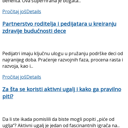
benefita. Ova superhrana je bogata...
Pročitaj još
Details
Partnerstvo roditelja i pedijatara u kreiranju
zdravije budućnosti dece
Pedijatri imaju ključnu ulogu u pružanju podrške deci od
najranijeg doba. Praćenje razvojnih faza, procena rasta i
razvoja, kao i...
Pročitaj još
Details
Za šta se koristi aktivni ugalj i kako ga pravilno
piti?
Da li ste ikada pomislili da biste mogli popiti „piće od
uglja“? Aktivni ugalj je jedan od fascinantnih igrača na...