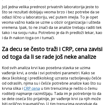
Još jedna velika prednost privatnih laboratorija jeste to
što se rezultati dobijaju veoma brzo i bez potrebe da se
odlazi lično u laboratoriju, već putem imejla. To je opet
veoma važno kada se uzme u obzir organizacija i ušteda
vremena. Ipak, to ne znači da se analize trebaju raditi tek
tako i na svoju ruku. Potrebno je da ih predloži lekar, kao
i da ih nakon toga on i tumači.
Za decu se često traži i CRP, cena zavisi
od toga da li se rade još neke analize
Kod svih analiza krvi kao posebna stavka se uzima
vađenje krvi, a onda i svi potrebni parametri. Kako se
deca školskog i predškolskog uzrasta razboljevaju češće
od odraslih, njima su i češće potrebne analize kao što su
krvna slika i
CRP cena
u tim trenucima je nešto o čemu
roditelji najmanje razmišljaju. Tada im je potrebnije to da
se dete oseća što prijatnije, jer vađenje krvi za njih može
biti prilično traumatično. U tim trenucima pogoduje da