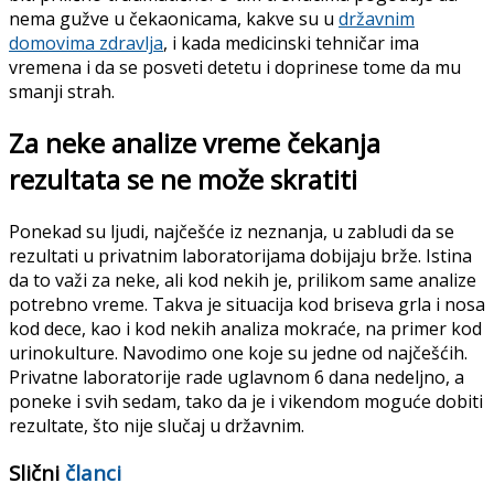
nema gužve u čekaonicama, kakve su u
državnim
domovima zdravlja
, i kada medicinski tehničar ima
vremena i da se posveti detetu i doprinese tome da mu
smanji strah.
Za neke analize vreme čekanja
rezultata se ne može skratiti
Ponekad su ljudi, najčešće iz neznanja, u zabludi da se
rezultati u privatnim laboratorijama dobijaju brže. Istina
da to važi za neke, ali kod nekih je, prilikom same analize
potrebno vreme. Takva je situacija kod briseva grla i nosa
kod dece, kao i kod nekih analiza mokraće, na primer kod
urinokulture. Navodimo one koje su jedne od najčešćih.
Privatne laboratorije rade uglavnom 6 dana nedeljno, a
poneke i svih sedam, tako da je i vikendom moguće dobiti
rezultate, što nije slučaj u državnim.
Slični
članci