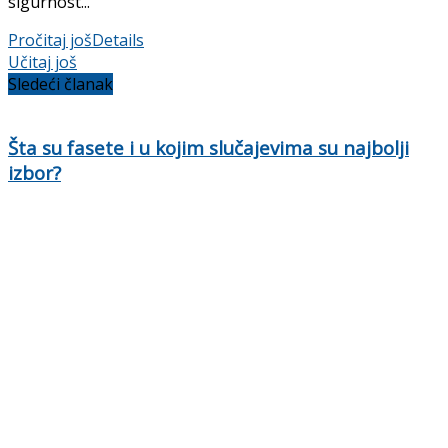
sigurnost...
Pročitaj još
Details
Učitaj još
Sledeći članak
Šta su fasete i u kojim slučajevima su najbolji
izbor?