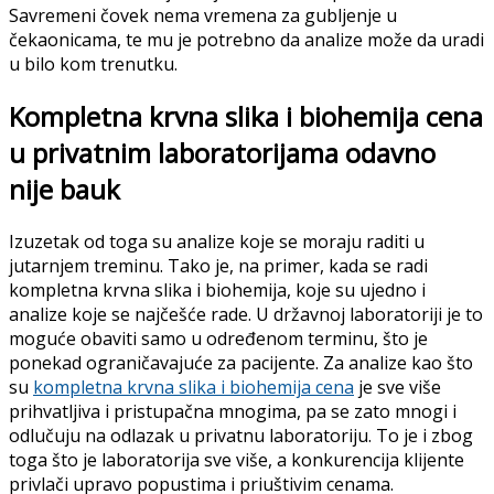
Savremeni čovek nema vremena za gubljenje u
čekaonicama, te mu je potrebno da analize može da uradi
u bilo kom trenutku.
Kompletna krvna slika i biohemija cena
u privatnim laboratorijama odavno
nije bauk
Izuzetak od toga su analize koje se moraju raditi u
jutarnjem treminu. Tako je, na primer, kada se radi
kompletna krvna slika i biohemija, koje su ujedno i
analize koje se najčešće rade. U državnoj laboratoriji je to
moguće obaviti samo u određenom terminu, što je
ponekad ograničavajuće za pacijente. Za analize kao što
su
kompletna krvna slika i biohemija cena
je sve više
prihvatljiva i pristupačna mnogima, pa se zato mnogi i
odlučuju na odlazak u privatnu laboratoriju. To je i zbog
toga što je laboratorija sve više, a konkurencija klijente
privlači upravo popustima i priuštivim cenama.