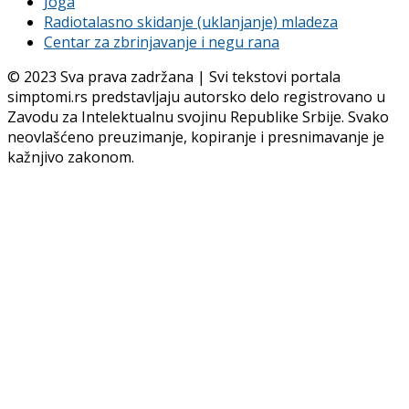
Joga
Radiotalasno skidanje (uklanjanje) mladeza
Centar za zbrinjavanje i negu rana
© 2023 Sva prava zadržana | Svi tekstovi portala
simptomi.rs predstavljaju autorsko delo registrovano u
Zavodu za Intelektualnu svojinu Republike Srbije. Svako
neovlašćeno preuzimanje, kopiranje i presnimavanje je
kažnjivo zakonom.