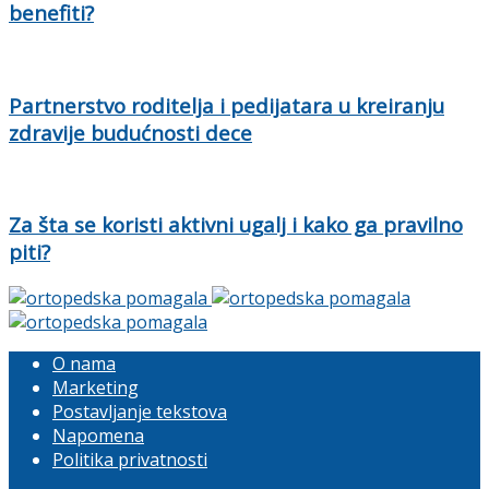
benefiti?
Partnerstvo roditelja i pedijatara u kreiranju
zdravije budućnosti dece
Za šta se koristi aktivni ugalj i kako ga pravilno
piti?
O nama
Marketing
Postavljanje tekstova
Napomena
Politika privatnosti