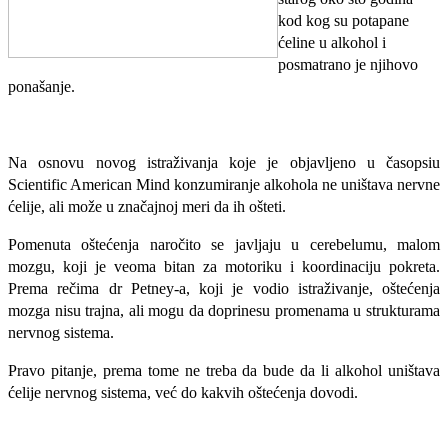
kod kog su potapane
ćeline u alkohol i
posmatrano je njihovo
ponašanje.
Na osnovu novog istraživanja koje je objavljeno u časopsiu
Scientific American Mind konzumiranje alkohola ne uništava nervne
ćelije, ali može u značajnoj meri da ih ošteti.
Pomenuta oštećenja naročito se javljaju u cerebelumu, malom
mozgu, koji je veoma bitan za motoriku i koordinaciju pokreta.
Prema rečima dr Petney-a, koji je vodio istraživanje, oštećenja
mozga nisu trajna, ali mogu da doprinesu promenama u strukturama
nervnog sistema.
Pravo pitanje, prema tome ne treba da bude da li alkohol uništava
ćelije nervnog sistema, već do kakvih oštećenja dovodi.