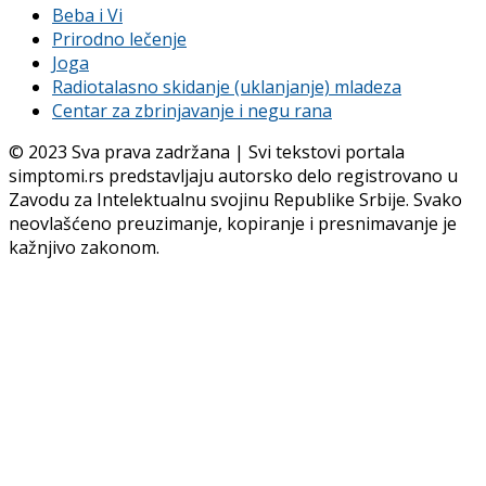
Beba i Vi
Prirodno lečenje
Joga
Radiotalasno skidanje (uklanjanje) mladeza
Centar za zbrinjavanje i negu rana
© 2023 Sva prava zadržana | Svi tekstovi portala
simptomi.rs predstavljaju autorsko delo registrovano u
Zavodu za Intelektualnu svojinu Republike Srbije. Svako
neovlašćeno preuzimanje, kopiranje i presnimavanje je
kažnjivo zakonom.