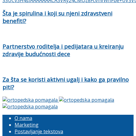
Šta je spirulina i koji su njeni zdravstveni
benefiti?
Partnerstvo roditelja i pedijatara u kreiranju
zdravije budućnosti dece
Za šta se koristi aktivni ugalj i kako ga pravilno
piti?
O nama
Marketing
Postavljanje tekstova