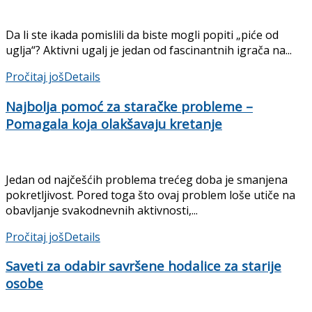
Da li ste ikada pomislili da biste mogli popiti „piće od
uglja“? Aktivni ugalj je jedan od fascinantnih igrača na...
Pročitaj još
Details
Najbolja pomoć za staračke probleme –
Pomagala koja olakšavaju kretanje
Jedan od najčešćih problema trećeg doba je smanjena
pokretljivost. Pored toga što ovaj problem loše utiče na
obavljanje svakodnevnih aktivnosti,...
Pročitaj još
Details
Saveti za odabir savršene hodalice za starije
osobe