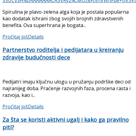
Spirulina je plavo-zelena alga koja je postala popularna
kao dodatak ishrani zbog svojih brojnih zdravstvenih
benefita. Ova superhrana je bogata...
Pročitaj još
Details
Partnerstvo roditelja i pedijatara u kreiranju
zdravije budućnosti dece
Pedijatri imaju ključnu ulogu u pružanju podrške deci od
najranijeg doba. Praćenje razvojnih faza, procena rasta i
razvoja, kao i...
Pročitaj još
Details
Za šta se koristi aktivni ugalj i kako ga pravilno
piti?