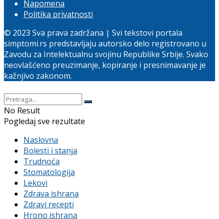
Napomena
Politika privatnosti
© 2023 Sva prava zadržana | Svi tekstovi portala
simptomi.rs predstavljaju autorsko delo registrovano u
Zavodu za Intelektualnu svojinu Republike Srbije. Svako
neovlašćeno preuzimanje, kopiranje i presnimavanje je
kažnjivo zakonom.
No Result
Pogledaj sve rezultate
Naslovna
Bolesti i stanja
Trudnoća
Stomatologija
Lekovi
Zdrava ishrana
Zdravi recepti
Hrono ishrana