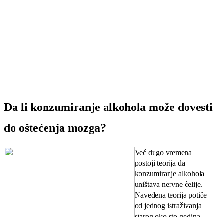
Da li konzumiranje alkohola može dovesti
do oštećenja mozga?
Već dugo vremena
postoji teorija da
konzumiranje alkohola
uništava nervne ćelije.
Navedena teorija potiče
od jednog istraživanja
starog oko sto godina