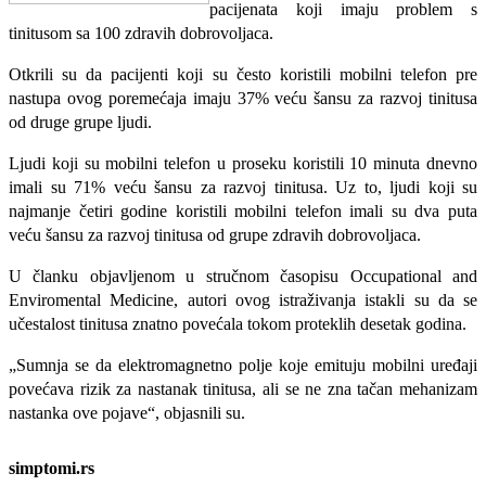
pacijenata koji imaju problem s
tinitusom sa 100 zdravih dobrovoljaca.
Otkrili su da pacijenti koji su često koristili mobilni telefon pre
nastupa ovog poremećaja imaju 37% veću šansu za razvoj tinitusa
od druge grupe ljudi.
Ljudi koji su mobilni telefon u proseku koristili 10 minuta dnevno
imali su 71% veću šansu za razvoj tinitusa. Uz to, ljudi koji su
najmanje četiri godine koristili mobilni telefon imali su dva puta
veću šansu za razvoj tinitusa od grupe zdravih dobrovoljaca.
U članku objavljenom u stručnom časopisu Occupational and
Enviromental Medicine, autori ovog istraživanja istakli su da se
učestalost tinitusa znatno povećala tokom proteklih desetak godina.
„Sumnja se da elektromagnetno polje koje emituju mobilni uređaji
povećava rizik za nastanak tinitusa, ali se ne zna tačan mehanizam
nastanka ove pojave“, objasnili su.
simptomi.rs