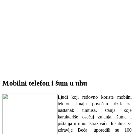
Mobilni telefon i šum u uhu
Ljudi koji redovno koriste mobilni
telefon imaju povećan rizik za
nastanak tinitusa, stanja koje
karakteriše osećaj zujanja, šuma i
pištanja u uhu.
Istraživači Instituta za
zdravlje Beča, uporedili su 100