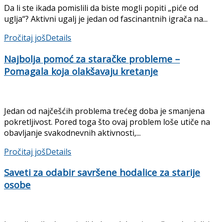
Da li ste ikada pomislili da biste mogli popiti „piće od
uglja“? Aktivni ugalj je jedan od fascinantnih igrača na...
Pročitaj još
Details
Najbolja pomoć za staračke probleme –
Pomagala koja olakšavaju kretanje
Jedan od najčešćih problema trećeg doba je smanjena
pokretljivost. Pored toga što ovaj problem loše utiče na
obavljanje svakodnevnih aktivnosti,...
Pročitaj još
Details
Saveti za odabir savršene hodalice za starije
osobe