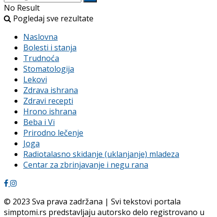
No Result
Pogledaj sve rezultate
Naslovna
Bolesti i stanja
Trudnoća
Stomatologija
Lekovi
Zdrava ishrana
Zdravi recepti
Hrono ishrana
Beba i Vi
Prirodno lečenje
Joga
Radiotalasno skidanje (uklanjanje) mladeza
Centar za zbrinjavanje i negu rana
© 2023 Sva prava zadržana | Svi tekstovi portala
simptomi.rs predstavljaju autorsko delo registrovano u