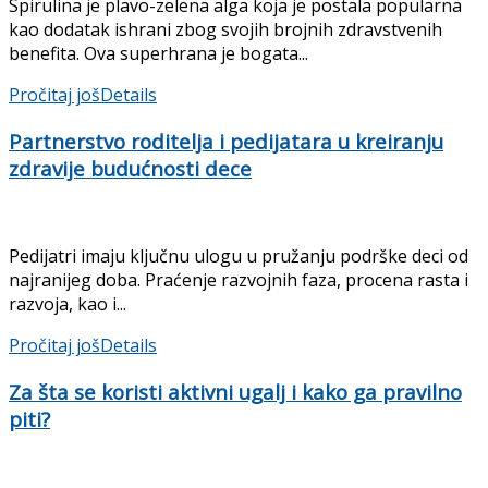
Spirulina je plavo-zelena alga koja je postala popularna
kao dodatak ishrani zbog svojih brojnih zdravstvenih
benefita. Ova superhrana je bogata...
Pročitaj još
Details
Partnerstvo roditelja i pedijatara u kreiranju
zdravije budućnosti dece
Pedijatri imaju ključnu ulogu u pružanju podrške deci od
najranijeg doba. Praćenje razvojnih faza, procena rasta i
razvoja, kao i...
Pročitaj još
Details
Za šta se koristi aktivni ugalj i kako ga pravilno
piti?