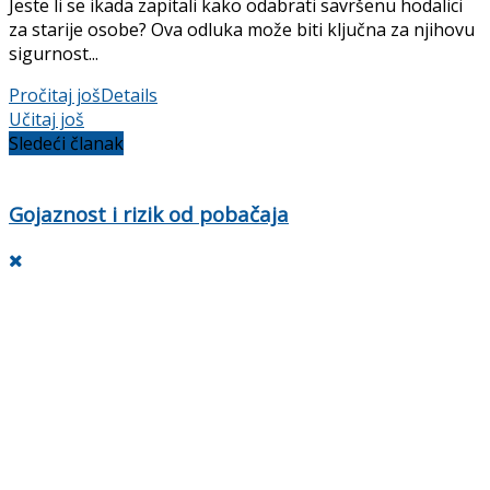
Jeste li se ikada zapitali kako odabrati savršenu hodalici
za starije osobe? Ova odluka može biti ključna za njihovu
sigurnost...
Pročitaj još
Details
Učitaj još
Sledeći članak
Gojaznost i rizik od pobačaja