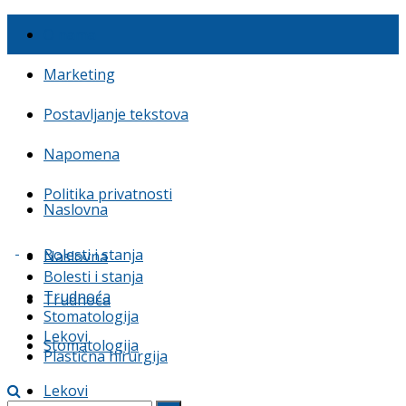
O nama
Marketing
Postavljanje tekstova
Napomena
Politika privatnosti
Naslovna
Bolesti i stanja
Naslovna
Bolesti i stanja
Trudnoća
Trudnoća
Stomatologija
Lekovi
Stomatologija
Plastična hirurgija
Lekovi