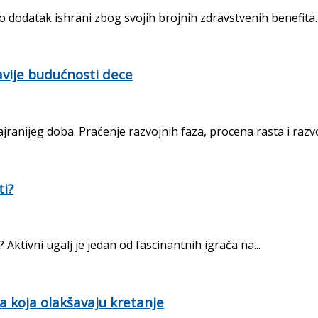
ao dodatak ishrani zbog svojih brojnih zdravstvenih benefita
ravije budućnosti dece
ranijeg doba. Praćenje razvojnih faza, procena rasta i razvoja
ti?
? Aktivni ugalj je jedan od fascinantnih igrača na...
 koja olakšavaju kretanje