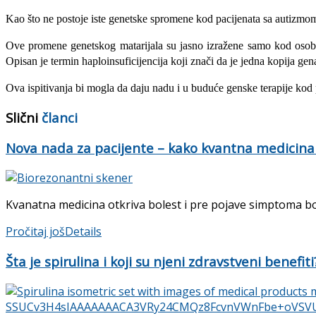
Kao što ne postoje iste genetske spromene kod pacijenata sa autizmom, 
Ove promene genetskog matarijala su jasno izražene samo kod osoba 
Opisan je termin haploinsuficijencija koji znači da je jedna kopija g
Ova ispitivanja bi mogla da daju nadu i u buduće genske terapije kod
Slični
članci
Nova nada za pacijente – kako kvantna medicina
Kvanatna medicina otkriva bolest i pre pojave simptoma boles
Pročitaj još
Details
Šta je spirulina i koji su njeni zdravstveni benefiti