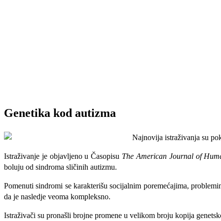
Genetika kod autizma
Najnovija istraživanja su po
Istraživanje je objavljeno u Časopisu
The American Journal of Hum
boluju od sindroma sličinih autizmu.
Pomenuti sindromi se karakterišu socijalnim poremećajima, problemima
da je nasledje veoma kompleksno.
Istraživači su pronašli brojne promene u velikom broju kopija genets