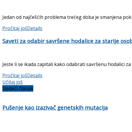
Jedan od najčešćih problema trećeg doba je smanjena pokret
Pročitaj još
Details
Saveti za odabir savršene hodalice za starije oso
Jeste li se ikada zapitali kako odabrati savršenu hodalici z
Pročitaj još
Details
Učitaj još
Sledeći članak
Pušenje kao izazivač genetskih mutacija