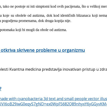
tako ne postoje ni isti simptomi kod ovih pacijenata, što u velikoj meri
koje su obolele od autizma, dok kod identičnih blizanaca koji nemaju
ena pogodjena promenama, dok druga kopija nije.
 potomaka koji bi mogli da obole od autizma.
 otkriva skrivene probleme u organizmu
ti Kvantna medicina predstavlja inovativan pristup u zdrastve
?