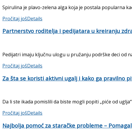
Spirulina je plavo-zelena alga koja je postala popularna k
Pročitaj još
Details
Partnerstvo roditelja i pedijatara u kreiranju zd
Pedijatri imaju ključnu ulogu u pružanju podrške deci od naj
Pročitaj još
Details
Za šta se koristi aktivni ugalj i kako ga pravilno pi
Da li ste ikada pomislili da biste mogli popiti „piće od uglja“
Pročitaj još
Details
Najbolja pomoć za staračke probleme – Pomagala