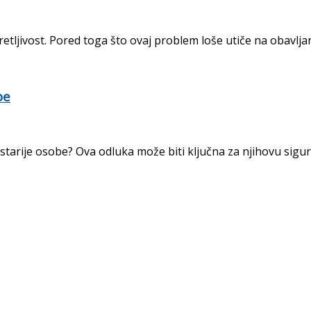
ljivost. Pored toga što ovaj problem loše utiče na obavljanj
be
a starije osobe? Ova odluka može biti ključna za njihovu sigurn