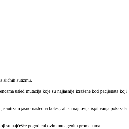
a sličnih autizmu.
cama usled mutacija koje su najjasnije izražene kod pacijenata koji
 autizam jasno nasledna bolest, ali su najnovija ispitivanja pokazala
alu koji su najčešće pogodjeni ovim mutagenim promenama.