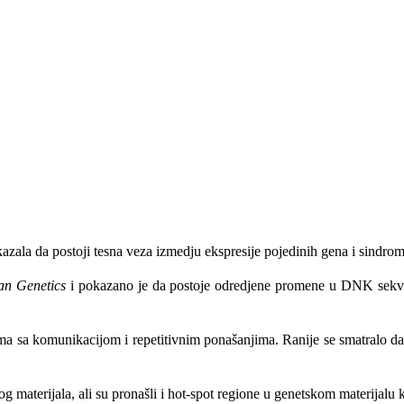
kazala da postoji tesna veza izmedju ekspresije pojedinih gena i sindrom
an Genetics
i pokazano je da postoje odredjene promene u DNK sekven
 sa komunikacijom i repetitivnim ponašanjima. Ranije se smatralo da je
kog materijala, ali su pronašli i hot-spot regione u genetskom materij