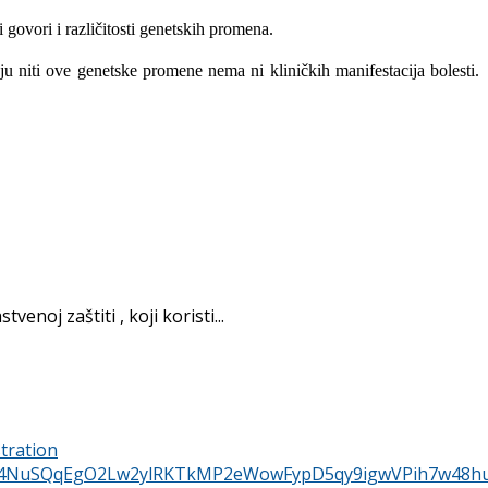
 govori i različitosti genetskih promena.
 niti ove genetske promene nema ni kliničkih manifestacija bolesti.
noj zaštiti , koji koristi...