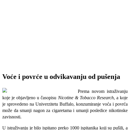
Voće i povrće u odvikavanju od pušenja
Prema novom istraživanju
koje je objavljeno u časopisu
Nicotine & Tobacco Research
, a koje
je sprovedeno na Univerzitetu Buffalo, konzumiranje voća i povrća
može da smanji nagon za cigaretama i umanji posledice nikotinske
zavisnosti.
U istraživanju je bilo ispitano preko 1000 ispitanika koji su pušili, a