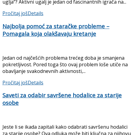
uglja“? Aktivni ugalj je jedan od fascinantnih igrača na...
Pročitaj još
Details
Najbolja pomoć za staračke probleme –
Pomagala koja olakšavaju kretanje
Jedan od najčešćih problema trećeg doba je smanjena
pokretljivost. Pored toga što ovaj problem loše utiče na
obavljanje svakodnevnih aktivnosti,...
Pročitaj još
Details
Saveti za odabir savršene hodalice za starije
osobe
Jeste li se ikada zapitali kako odabrati savršenu hodalici
za starije osobe? Ova odluka može biti ključna za njihovu