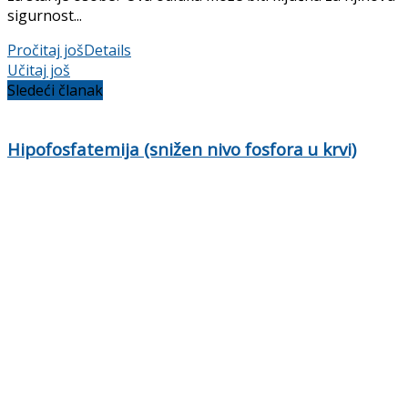
sigurnost...
Pročitaj još
Details
Učitaj još
Sledeći članak
Hipofosfatemija (snižen nivo fosfora u krvi)