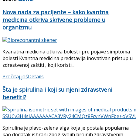
Nova nada za pacijente – kako kvantna
medicina otkriva skrivene probleme u
organizmu
Kvanatna medicina otkriva bolest i pre pojave simptoma
bolesti Kvantna medicina predstavlja inovativan pristup u
zdrastvenoj zaštiti , koji koristi...
Pročitaj još
Details
Šta je spirulina i koji su njeni zdravstveni
benefiti?
Spirulina je plavo-zelena alga koja je postala popularna
kao dodatak ishrani zbog svojih brojnih zdravstvenih