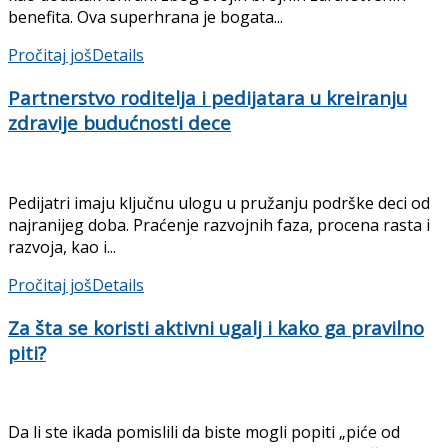
benefita. Ova superhrana je bogata...
Pročitaj još
Details
Partnerstvo roditelja i pedijatara u kreiranju
zdravije budućnosti dece
Pedijatri imaju ključnu ulogu u pružanju podrške deci od
najranijeg doba. Praćenje razvojnih faza, procena rasta i
razvoja, kao i...
Pročitaj još
Details
Za šta se koristi aktivni ugalj i kako ga pravilno
piti?
Da li ste ikada pomislili da biste mogli popiti „piće od