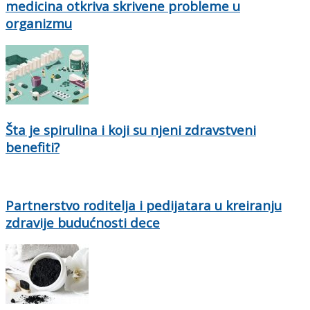
medicina otkriva skrivene probleme u
organizmu
Šta je spirulina i koji su njeni zdravstveni
benefiti?
Partnerstvo roditelja i pedijatara u kreiranju
zdravije budućnosti dece