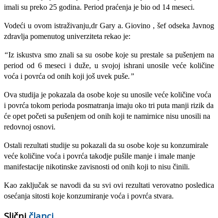
imali su preko 25 godina. Period praćenja je bio od 14 meseci.
Vodeći u ovom istraživanju,dr Gary a. Giovino , šef odseka Javnog
zdravlja pomenutog univerziteta rekao je:
“
Iz iskustva smo znali sa su osobe koje su prestale sa pušenjem na
period od 6 meseci i duže, u svojoj ishrani unosile veće količine
voća i povrća od onih koji još uvek puše
.”
Ova studija je pokazala da osobe koje su unosile veće količine voća
i povrća tokom perioda posmatranja imaju oko tri puta manji rizik da
će opet početi sa pušenjem od onih koji te namirnice nisu unosili na
redovnoj osnovi.
Ostali rezultati studije su pokazali da su osobe koje su konzumirale
veće količine voća i povrća takodje pušile manje i imale manje
manifestacije nikotinske zavisnosti od onih koji to nisu činili.
Kao zaključak se navodi da su svi ovi rezultati verovatno posledica
osećanja sitosti koje konzumiranje voća i povrća stvara.
Slični
članci