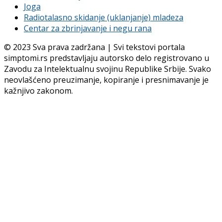
Joga
Radiotalasno skidanje (uklanjanje) mladeza
Centar za zbrinjavanje i negu rana
© 2023 Sva prava zadržana | Svi tekstovi portala
simptomi.rs predstavljaju autorsko delo registrovano u
Zavodu za Intelektualnu svojinu Republike Srbije. Svako
neovlašćeno preuzimanje, kopiranje i presnimavanje je
kažnjivo zakonom.