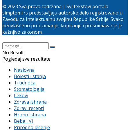
© 2023 Sva prava zadržana | Svi tekstovi portala
simptomi.rs predstavljaju autorsko delo registrovano u
Zavodu za Intelektualnu svojinu Republike Srbije. Svako
neovlašćeno preuzimanje, kopiranje i presnimavanje je
kažnjivo zakonom.
No Result
Pogledaj sve rezultate
Naslovna
Bolesti i stanja
Trudnoća
Stomatologija
Lekovi
Zdrava ishrana
Zdravi recepti
Hrono ishrana
Beba i Vi
Prirodno lečenje