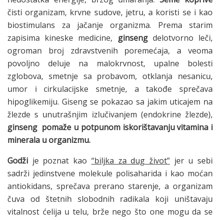
čisti organizam, krvne sudove, jetru, a koristi se i kao
biostimulans za jačanje organizma. Prema starim
zapisima kineske medicine,
ginseng
delotvorno leči,
ogroman broj zdravstvenih poremećaja, a veoma
povoljno deluje na malokrvnost, upalne bolesti
zglobova, smetnje sa probavom, otklanja nesanicu,
umor i cirkulacijske smetnje, a takođe sprečava
hipoglikemiju. Giseng se pokazao sa jakim uticajem na
žlezde s unutrašnjim izlučivanjem (endokrine žlezde),
ginseng pomaže u potpunom iskorištavanju vitamina i
minerala u organizmu.
Godži
je poznat kao
“biljka za dug život”
jer u sebi
sadrži jedinstvene molekule polisaharida i kao moćan
antiokidans, sprečava prerano starenje, a organizam
čuva od štetnih slobodnih radikala koji uništavaju
vitalnost ćelija u telu, brže nego što one mogu da se