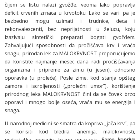
čijem se listu nalazi gvožđe, veoma lako popravlja
deficit crvenih zrnaca u krvotoku. Lako se vari, pa je
bezbedno mogu uzimati i trudnice, deca i
rekonvalescenti, bez neprijatnosti u želucu, koju
izazivaju sintetički preparati bogati gvožđem.
Zahvaljujući sposobnosti da pročišćava krv i vraća
snagu, prirodan lek za MALOKRVNOST preporučujemo
da koristite najmanje mesec dana radi pročišćavanja
organizma i pripreme za zimu (u jesen), odnosno
oporavka (u proleće). Posle zime, kod stanja opšteg
zamora i iscrpljenosti („prolećni umor“), korištenje
prirodnog leka MALOKRVNOST čini da se čovek brzo
oporavi i mnogo bolje oseća, vraća mu se energija i
snaga.
U narodnoj medicini se smatra da kopriva „jača krv“, pa
se korisiti kod bledila, anemija, malokrvnosti,
nedostatka energije, brzog umaranja.
Seme koprive