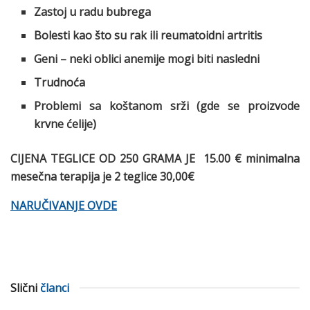
Zastoj u radu bubrega
Bolesti kao što su rak ili reumatoidni artritis
Geni – neki oblici anemije mogi biti nasledni
Trudnoća
Problemi sa koštanom srži (gde se proizvode
krvne ćelije)
CIJENA TEGLICE OD 250 GRAMA JE 15.00 € minimalna
mesečna terapija je 2 teglice 30,00€
NARUČIVANJE OVDE
Slični
članci