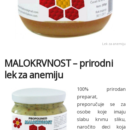
Lek za anemiju
MALOKRVNOST – prirodni
lek za anemiju
100% prirodan
preparat,
preporučuje se za
osobe koje imaju
slabu krvnu sliku,
naročito deci koja