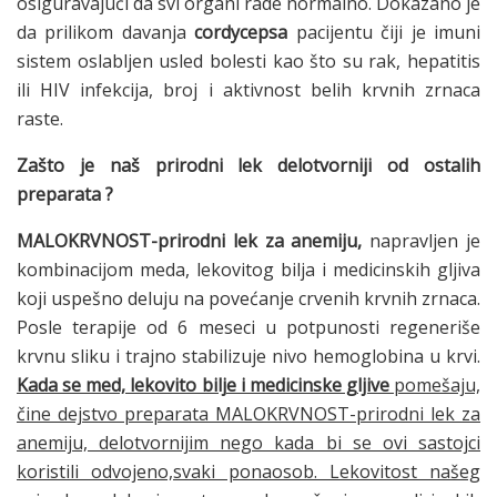
osiguravajući da svi organi rade normalno. Dokazano je
da prilikom davanja
cordycepsa
pacijentu čiji je imuni
sistem oslabljen usled bolesti kao što su rak, hepatitis
ili HIV infekcija, broj i aktivnost belih krvnih zrnaca
raste.
Zašto je naš prirodni lek delotvorniji od ostalih
preparata ?
MALOKRVNOST-prirodni lek za anemiju,
napravljen je
kombinacijom meda, lekovitog bilja i medicinskih gljiva
koji uspešno deluju na povećanje crvenih krvnih zrnaca.
Posle terapije od 6 meseci u potpunosti regeneriše
krvnu sliku i trajno stabilizuje nivo hemoglobina u krvi.
Kada se med, lekovito bilje i medicinske gljive
pomešaju,
čine dejstvo preparata MALOKRVNOST-prirodni lek za
anemiju, delotvornijim nego kada bi se ovi sastojci
koristili odvojeno,svaki ponaosob. Lekovitost našeg