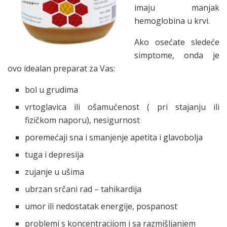
imaju manjak
hemoglobina u krvi.
Ako osećate sledeće
simptome, onda je
ovo idealan preparat za Vas:
bol u grudima
vrtoglavica ili ošamućenost ( pri stajanju ili
fizičkom naporu), nesigurnost
poremećaji sna i smanjenje apetita i glavobolja
tuga i depresija
zujanje u ušima
ubrzan srčani rad – tahikardija
umor ili nedostatak energije, pospanost
problemi s koncentracijom i sa razmišljanjem