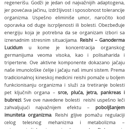
regenerišu. Godži je jedan od najvažnijih adaptogena,
jer povećava jačinu, izdržljivost i sposobnost tolerancije
organizma. Uspešno eliminiše umor, naročito kod
oporavka od duge iscrpljenosti ili bolesti. Obezbeđuje
energiju koja je potrebna da se organizam izbori sa
iznenadnim stresnim situacijama.
Reishi – Ganoderma
Lucidum
u kome je koncentracija organskog
germanijuma veoma visoka, kao i polisaharida i
tripertene. Ove aktivne komponente dokazano jačaju
naše imunološke ćelije i jačaju naš imuni sistem. Prema
tradicionalnoj kineskoj medicini reishi pomaže u boljem
funkcionisanju organizma i služi za tretiranje bolesti
pet ključnih organa –
srce, pluća, jetra, pankreas i
bubrezi
. Sve ove navedene bolesti reishi uspešno leči
zahvaljujući najvažnijem efektu –
poboljšanjem
imuniteta organizma
. Reishi gljive pomažu regulaciji
celog telesnog mehanizma i metabolizma –