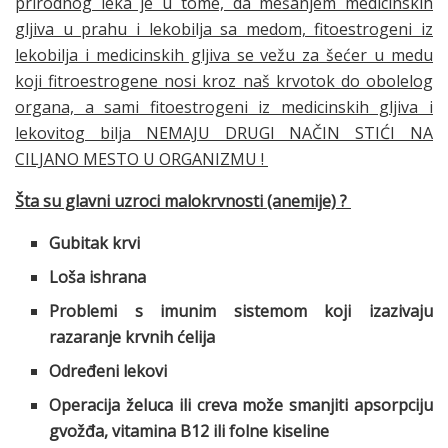
prirodnog leka je u tome, da mešanjem medicinskih
gljiva u prahu i lekobilja sa medom, fitoestrogeni iz
lekobilja i medicinskih gljiva se vežu za šećer u medu
koji fitroestrogene nosi kroz naš krvotok do obolelog
organa, a sami fitoestrogeni iz medicinskih gljiva i
lekovitog bilja NEMAJU DRUGI NAČIN STIĆI NA
CILJANO MESTO U ORGANIZMU !
Šta su glavni uzroci malokrvnosti (anemije) ?
Gubitak krvi
Loša ishrana
Problemi s imunim sistemom koji izazivaju
razaranje krvnih ćelija
Određeni lekovi
Operacija želuca ili creva može smanjiti apsorpciju
gvožđa, vitamina B12 ili folne kiseline