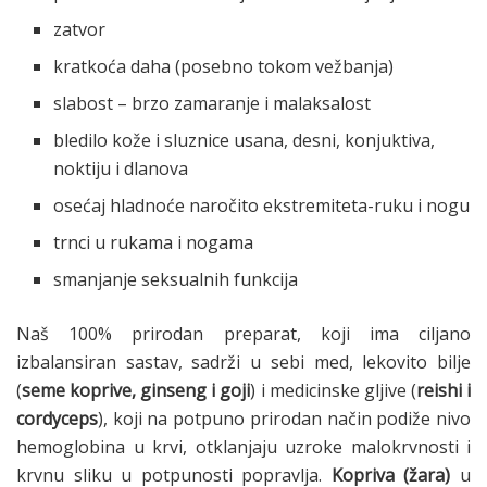
zatvor
kratkoća daha (posebno tokom vežbanja)
slabost – brzo zamaranje i malaksalost
bledilo kože i sluznice usana, desni, konjuktiva,
noktiju i dlanova
osećaj hladnoće naročito ekstremiteta-ruku i nogu
trnci u rukama i nogama
smanjanje seksualnih funkcija
Naš 100% prirodan preparat, koji ima ciljano
izbalansiran sastav, sadrži u sebi med, lekovito bilje
(
seme koprive, ginseng i goji
) i medicinske gljive (
reishi i
cordyceps
), koji na potpuno prirodan način podiže nivo
hemoglobina u krvi, otklanjaju uzroke malokrvnosti i
krvnu sliku u potpunosti popravlja.
Kopriva (žara)
u