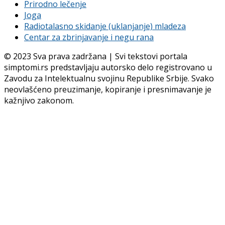
Prirodno lečenje
Joga
Radiotalasno skidanje (uklanjanje) mladeza
Centar za zbrinjavanje i negu rana
© 2023 Sva prava zadržana | Svi tekstovi portala
simptomi.rs predstavljaju autorsko delo registrovano u
Zavodu za Intelektualnu svojinu Republike Srbije. Svako
neovlašćeno preuzimanje, kopiranje i presnimavanje je
kažnjivo zakonom.