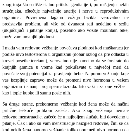
zbog toga što sedište stalno pritiska ge­nitalije i, po mišljenju nekih
stručnjaka, ošte­ćuje najvažnije arterije i nerve u reproduk­tivnim
organima. Povremena lagana vožnja bicikla verovatno ne
predstavlja problem, ali više od dvanaest sati nedeljno u sedlu
(uklju­čujući i jahanje konja), posebno ako vozite mountain bike,
može vam umanjiti plodnost.
I mada vam redovno vežbanje poveća­va plodnost kod muškaraca jer
podiže nivo testosterona u organizmu (dobar razlog da pre odlaska u
krevet posetite teretanu), verovatno nije pa­metno da se forsirate do
krajnjih granica u vreme kad pokušavate u najvećoj meri da
povećate svoj potencijal za pravljenje bebe. Naporno vežbanje koje
vas iscrpljuje zapra­vo može da promeni nivo hormona u va­šem
organizmu i smanji broj spermatozoida. Isto važi i za one vežbe –
kao i tople kupke ili saunu posle njih.
Sa druge strane, prekomerno vežbanje kod žena može da načini
prilične teškoće prilikom začeća. Ako zbog vežbanja nemate
redovne menstruacije, začeće će u najboljem slučaju biti dovedeno u
pitanje. Čak i ako su vam menstruacije naizgled redovne, čini se da
kod nekih žena naporno vežbanje toliko pore­meti nivo hormona da