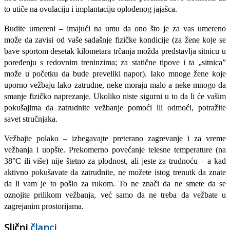
to utiče na ovulaci­ju i implantaciju oplođenog jajašca.
Budite umereni – imajući na umu da ono što je za vas umereno
može da zavisi od vaše sadašnje fizičke kondicije (za žene koje se
bave sportom desetak kilometara tr­čanja možda predstavlja sitnicu u
poređenju s redovnim treninzima; za statične tipove i ta „sitnica”
može u početku da bude preve­liki napor). Iako mnoge žene koje
uporno vežbaju lako zatrudne, neke moraju malo a neke mnogo da
smanje fizičko naprezanje. Ukoliko niste sigurni u to da li će vašim
po­kušajima da zatrudnite vežbanje pomoći ili odmoći, potražite
savet stručnjaka.
Vežbajte polako – izbegavajte preterano zagrevanje i za vreme
vežbanja i uopšte. Prekomerno povećanje telesne temperature (na
38°C ili više) nije štetno za plodnost, ali jeste za trudnoću – a kad
aktivno pokuša­vate da zatrudnite, ne možete istog trenutk da znate
da li vam je to pošlo za rukom. To ne znači da ne smete da se
oznojite pri­likom vežbanja, već samo da ne treba da vežbate u
zagrejanim prostorijama.
Slični
članci