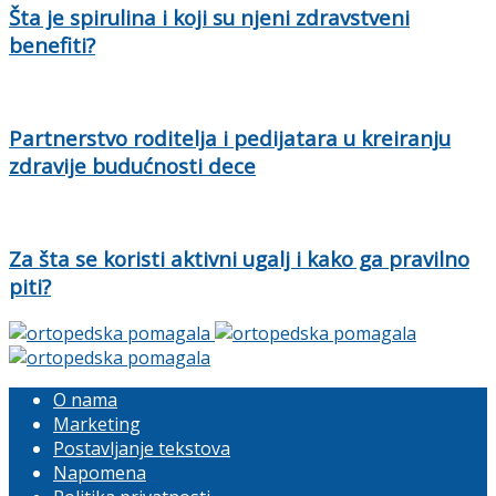
Šta je spirulina i koji su njeni zdravstveni
benefiti?
Partnerstvo roditelja i pedijatara u kreiranju
zdravije budućnosti dece
Za šta se koristi aktivni ugalj i kako ga pravilno
piti?
O nama
Marketing
Postavljanje tekstova
Napomena