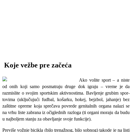
Koje vežbe pre začeća
Ako volite sport – a niste
od onih koji sa­mo posmatraju druge dok igraju – vreme je da
razmislite o svojim sportskim aktiv­nostima. Bavljenje grubim spor­
tovima (uključujući fudbal, košarku, hokej, bejzbol, jahanje) bez
zaštitne opreme koja sprečava povrede genitalnih organa nalazi se
na vrhu liste zabrana iz očiglednih razloga (ti organi moraju da budu
u najboljem stanju za obavljanje svoje funkcije).
Previše vožnje bicikla (bilo trenažnog, bilo sobnog) takode je na listi