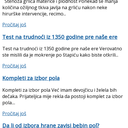
Stenoza grlića materice i plodnost Ponekad se manja
količina ožiljnog tkiva javlja na grliću nakon neke
hirurške in­tervencije, recimo...
Details
Pročitaj još
Test na trudnoći iz 1350 godine pre naše ere
Test na trudnoći iz 1350 godine pre naše ere Verovatno
ste mislili da je mokrenje po štapiću kako biste otkrili...
Details
Pročitaj još
Kompleti za izbor pola
Kompleti za izbor pola Već imam devojčicu i želela bih
dečaka. Prijateljica mije rekla da postoji komplet za izbor
pola....
Details
Pročitaj još
Da li od izbora hrane zavisi bebin pol?