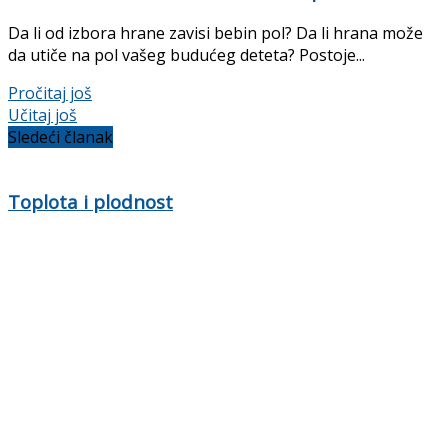
Da li od izbora hrane zavisi bebin pol? Da li hrana može
da utiče na pol vašeg budućeg deteta? Postoje...
Details
Pročitaj još
Učitaj još
Sledeći članak
Toplota i plodnost