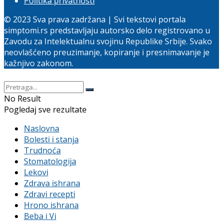
Politika privatnosti
© 2023 Sva prava zadržana | Svi tekstovi portala
simptomi.rs predstavljaju autorsko delo registrovano u
Zavodu za Intelektualnu svojinu Republike Srbije. Svako
neovlašćeno preuzimanje, kopiranje i presnimavanje je
kažnjivo zakonom.
No Result
Pogledaj sve rezultate
Naslovna
Bolesti i stanja
Trudnoća
Stomatologija
Lekovi
Zdrava ishrana
Zdravi recepti
Hrono ishrana
Beba i Vi