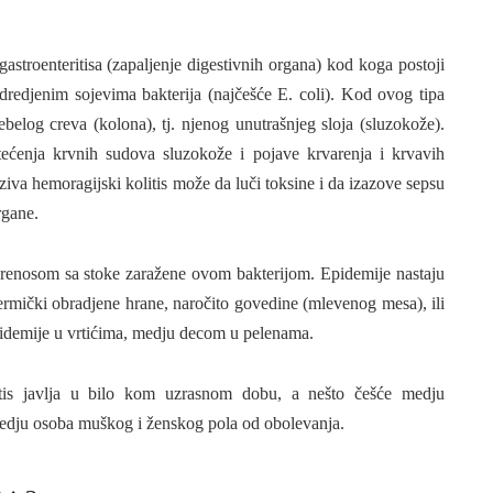
gastroenteritisa (zapaljenje digestivnih organa) kod koga postoji
odredjenim sojevima bakterija (najčešće E. coli). Kod ovog tipa
debelog creva (kolona), tj. njenog unutrašnjeg sloja (sluzokože).
ećenja krvnih sudova sluzokože i pojave krvarenja i krvavih
zaziva hemoragijski kolitis može da luči toksine i da izazove sepsu
rgane.
 prenosom sa stoke zaražene ovom bakterijom. Epidemije nastaju
mički obradjene hrane, naročito govedine (mlevenog mesa), ili
pidemije u vrtićima, medju decom u pelenama.
litis javlja u bilo kom uzrasnom dobu, a nešto češće medju
zmedju osoba muškog i ženskog pola od obolevanja.