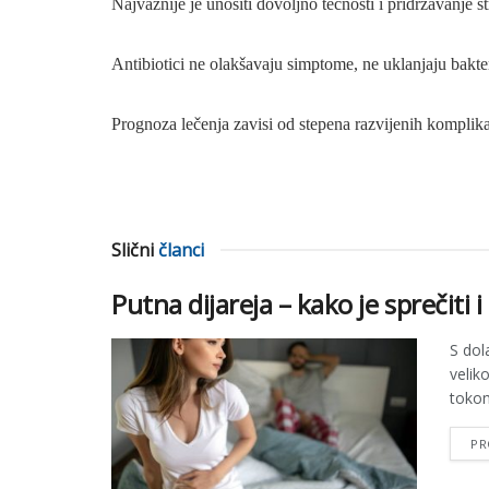
Najvažnije je unositi dovoljno tečnosti i pridržavanje s
Antibiotici ne olakšavaju simptome, ne uklanjaju bakter
Prognoza lečenja zavisi od stepena razvijenih komplika
Slični
članci
Putna dijareja – kako je sprečiti i 
S dol
velik
tokom
PR