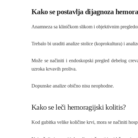
Kako se postavlja dijagnoza hemorad
Anamneza sa kliničkom slikom i objektivnim pregledom
Trebalo bi uraditi analize stolice (koprokultura) i anal
Može se načiniti i endoskopski pregled debelog creva 
uzroka krvavih proliva.
Dopunske analize obično nisu neophodne.
Kako se leči hemoragijski kolitis?
Kod gubitka velike količine krvi, mora se načiniti hospi