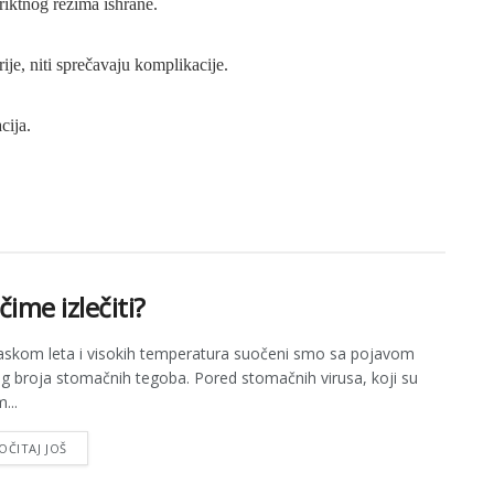
triktnog režima ishrane.
ije, niti sprečavaju komplikacije.
cija.
čime izlečiti?
askom leta i visokih temperatura suočeni smo sa pojavom
og broja stomačnih tegoba. Pored stomačnih virusa, koji su
...
OČITAJ JOŠ