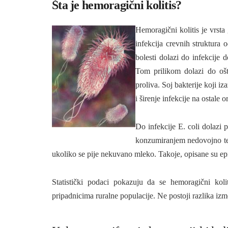
Šta je hemoragični kolitis?
Hemoragični kolitis je vrsta 
infekcija crevnih struktura 
bolesti dolazi do infekcije 
Tom prilikom dolazi do ošt
proliva. Soj bakterije koji i
i širenje infekcije na ostale o
Do infekcije E. coli dolazi
konzumiranjem nedovojno ter
ukoliko se pije nekuvano mleko. Takoje, opisane su e
Statistički podaci pokazuju da se hemoragični ko
pripadnicima ruralne populacije. Ne postoji razlika i