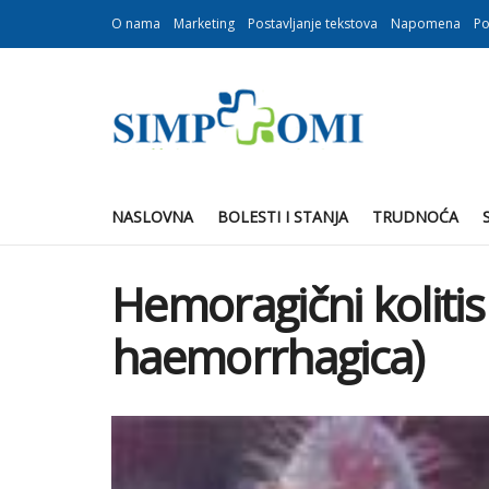
O nama
Marketing
Postavljanje tekstova
Napomena
Po
NASLOVNA
BOLESTI I STANJA
TRUDNOĆA
Hemoragični kolitis (
haemorrhagica)