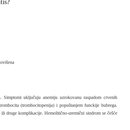
tis?
povišena
m. Simptomi uključuju anemiju uzrokovanu raspadom crvenih
trombocita (trombocitopenija) i popuštanjem funckije bubrega.
, ili druge komplikacije. Hemolitično-uremični sindrom se češće