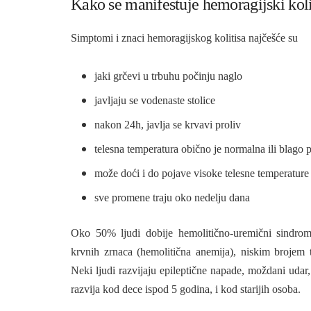
Kako se manifestuje hemoragijski koli
Simptomi i znaci hemoragijskog kolitisa najčešće su
jaki grčevi u trbuhu počinju naglo
javljaju se vodenaste stolice
nakon 24h, javlja se krvavi proliv
telesna temperatura obično je normalna ili blago 
može doći i do pojave visoke telesne temperature
sve promene traju oko nedelju dana
Oko 50% ljudi dobije hemolitično-uremični sindro
krvnih zrnaca (hemolitična anemija), niskim brojem 
Neki ljudi razvijaju epileptične napade, moždani udar
razvija kod dece ispod 5 godina, i kod starijih osoba.