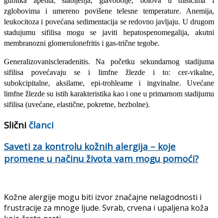
gubitka apetita, slablje­nja, glavobolje, bolova u mišićima i
zglobovima i umereno povišene telesne temperature. Anemija,
leukocitoza i po­većana sedimentacija se redovno javlja­ju. U drugom
stadujumu sifilisa mogu se javiti hepatospenomegalija, akutni
membranozni glomerulonefritis i gas-trične tegobe.
Generalizovaniscleradenitis. Na po­četku sekundarnog stadijuma
sifilisa povećavaju se i limfne žlezde i to: cer-vikalne,
subokcipitalne, aksilame, epi-trohleame i ingvinalne. Uvećane
limfne žlezde su istih karakteristika kao i one u primarnom stadijumu
sifilisa (uvećane, elastične, pokretne, bezbolne).
Slični
članci
Saveti za kontrolu kožnih alergija – koje
promene u načinu života vam mogu pomoći?
Kožne alergije mogu biti izvor značajne nelagodnosti i
frustracije za mnoge ljude. Svrab, crvena i upaljena koža