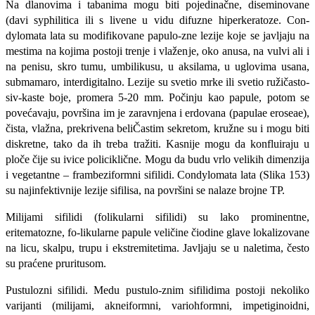
Na dlano­vima i tabanima mogu biti pojedinačne, diseminovane
(davi syphilitica ili s li­vene u vidu difuzne hiperkeratoze. Con­
dylomata lata su modifikovane papulo-zne lezije koje se javljaju na
mestima na kojima postoji trenje i vlaženje, oko anusa, na vulvi ali i
na penisu, skro tumu, umbilikusu, u aksilama, u uglovima usana,
submamaro, interdigitalno. Lezi­je su svetio mrke ili svetio ružičasto-
siv-kaste boje, promera 5-20 mm. Počinju kao papule, potom se
povećavaju, površina im je zaravnjena i erdovana (papulae eroseae),
čista, vlažna, prekri­vena beliČastim sekretom, kružne su i mogu biti
diskretne, tako da ih treba tražiti. Kasnije mogu da konfluiraju u
ploče čije su ivice policiklične. Mogu da budu vrlo velikih dimenzija
i vegetantne – frambeziformni sifilidi. Condylomata lata (Slika 153)
su najinfektivnije lezije sifilisa, na površini se nalaze brojne TP.
Milijami sifilidi (folikularni sifilidi) su lako prominentne,
eritematozne, fo-likularne papule veličine čiodine glave lokalizovane
na licu, skalpu, trupu i ek­stremitetima. Javljaju se u naletima, često
su praćene pruritusom.
Pustulozni sifilidi. Medu pustulo-znim sifilidima postoji nekoliko
varijanti (milijami, akneiformni, variohformni, impetiginoidni,