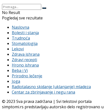
No Result
Pogledaj sve rezultate
Naslovna
Bolesti i stanja
Trudnoća
Stomatologija
Lekovi
Zdrava ishrana
Zdravi recepti
Hrono ishrana
Beba i Vi
Prirodno lečenje
Joga
Radiotalasno skidanje (uklanjanje) mladeza
Centar za zbrinjavanje i negu rana
© 2023 Sva prava zadržana | Svi tekstovi portala
simptomi.rs predstavljaju autorsko delo registrovano u