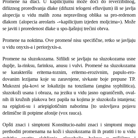
Promene
na dlaci. U kapilicijumu može doći do reverzibilnog,
difiiznog proređivanja dlake (difuzni telogeni efluvijum) ili se javlja
alopecija u vidu malih zona nepravilnog oblika sa pro-redenom
dlakom {alopecia areolaris -»kapilicijum izjeden moljcima«). Može
se javiti i proredenost dlake u spo-ljašnjoj trećini obrva.
Promene na noktima. Ove promené nisu specifične, retko se javljaju
u vidu onyxis-a i periorjyxis-a.
Promene
na sluzokozama. Sifilidi se javljaju na sluzokozama usne
duplje, la-rinksu, farinksu, anusu i vulvi. Promené na sluzokozama
se karakterišu eritema-toznim, eritemo-erozivnim, papulo-ero-
dovanim lezijama koje su zaravnjene, sivkaste boje prepune TP.
Mukozni pla-kovi se lokaliziju na tonzilama (angina syphilitica),
sluzokoži usana i obraza, na jeziku u vidu jasno ograničenih, oval­
nih ili kružnih plakova bez papila na ko­jima je sluzokoža istanjena;
na epigloti-su i ariepiglotičnim naborima [to uslovljava pojavu
delimične ili potpime afonije (vox rauca).
Opšti znaci i simptomi Konstitucio-nalni znaci i simptomi mogu
prethoditi promenama na koži i sluzokozama ili ih pratiti i to u vidu