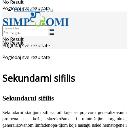
No Result
Pogledaj sve rezultate
Plastična hirurgija
No Result
No Result
Pogledaj sve rezultate
Pogledaj sve rezultate
Sekundarni sifilis
Sekundarni sifilis
Sekundarni stadijum sifilisa odlikuje se pojavom generalizovanih
promena na koži, sluzokožama i unutrašnjim or­ganima,
generaiizovanom limfadenopa-tijom koje nastaju usled hematogene i