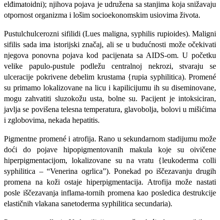
elđimatoidni); njihova pojava je udružena sa stanjima koja snižavaju
otpornost organizma i lošim so­cioekonomskim usiovima života.
Pustulchulcerozni sifilidi (Lues mali­gna, syphilis rupioides). Maligni
sifilis sa­da ima istorijski značaj, ali se u budućnosti može očekivati
njegova ponovna pojava kod pacijenata sa AIDS-om. U početku
velike papulo-pustule podležu centralnoj nekrozi, stvaraju se
ulceracije pokrivene debelim krustama {rupia syphilitica). Promené
su primamo lokalizovane na li­cu i kapilicijumu ih su diseminovane,
mo­gu zahvatiti sluzokožu usta, bolne su. Pa­cijent je intoksiciran,
javlja se povišena telesna temperatura, glavobolja, bolovi u mišićima
i zglobovima, nekada hepa­titis.
Pigmentne promené i atrofija. Rano u sekundarnom stadijumu može
doći do pojave hipopigmentovanih makula koje su oivičene
hiperpigmentacijom, lokali­zovane su na vratu {leukoderma colli
syphilitica – “Venerina ogrlica”). Pone­kad po iščezavanju drugih
promena na koži ostaje hiperpigmentacija. Atrofija može nastati
posle iščezavanja inflama-tornih promena kao posledica destrukci­je
elastičnih vlakana sanetoderma syphilitica secundaria).