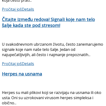
koja često prati...
Pročitaj još
Details
Čitajte između redova! Signali koje nam telo
šalje kada ste pod stresom!
U svakodnevnom ubrzanom životu, često zanemarujemo
signale koje nam naše telo šalje. Jedan od
najupečatljivijih, ali često i najmanje prepoznatih...
Pročitaj još
Details
Herpes na usnama
Herpes su mali plikovi koji se razvijaju na usnama ili oko
usta. Oni su uzrokovani virusom herpes simpleksa i
obično...