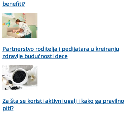
benefiti?
Partnerstvo roditelja i pedijatara u kreiranju
zdravije budućnosti dece
Za šta se koristi aktivni ugalj i kako ga pravilno
piti?