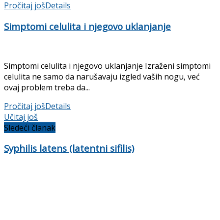
Pročitaj još
Details
Simptomi celulita i njegovo uklanjanje
Simptomi celulita i njegovo uklanjanje Izraženi simptomi
celulita ne samo da narušavaju izgled vaših nogu, već
ovaj problem treba da...
Pročitaj još
Details
Učitaj još
Sledeći članak
Syphilis latens (latentni sifilis)