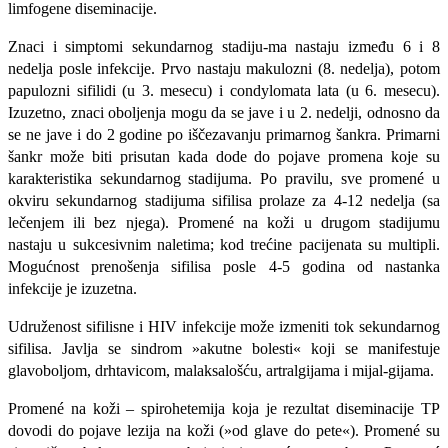
limfogene diseminacije.
Znaci i simptomi sekundarnog stadiju-ma nastaju između 6 i 8
nedelja posle in­fekcije. Prvo nastaju makulozni (8. nede­lja), potom
papulozni sifilidi (u 3. mesecu) i condylomata lata (u 6. mesecu).
Izu­zetno, znaci oboljenja mogu da se jave i u 2. nedelji, odnosno da
se ne jave i do 2 godine po iščezavanju primarnog šankra. Primarni
šankr može biti prisutan kada dode do pojave promena koje su
karakte­ristika sekundarnog stadijuma. Po pravi­lu, sve promené u
okviru sekundarnog stadijuma sifilisa prolaze za 4-12 nedelja (sa
lečenjem ili bez njega). Promené na koži u drugom stadijumu
nastaju u sukce­sivnim naletima; kod trećine pacijenata su multipli.
Mogućnost prenošenja sifilisa posle 4-5 godina od nastanka
infekcije je izuzetna.
Udruženost sifilisne i HIV infekcije može izmeniti tok sekundarnog
sifilisa. Javlja se sindrom »akutne bolesti« koji se manifestuje
glavoboljom, drhtavi­com, malaksalošću, artralgijama i mijal-gijama.
Promené na koži – spirohetemija ko­ja je rezultat diseminacije TP
dovodi do pojave lezija na koži (»od glave do pe­te«). Promené su