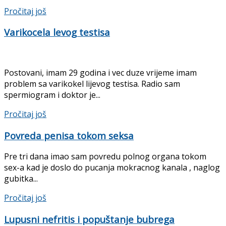
Details
Pročitaj još
Varikocela levog testisa
Postovani, imam 29 godina i vec duze vrijeme imam
problem sa varikokel lijevog testisa. Radio sam
spermiogram i doktor je...
Details
Pročitaj još
Povreda penisa tokom seksa
Pre tri dana imao sam povredu polnog organa tokom
sex-a kad je doslo do pucanja mokracnog kanala , naglog
gubitka...
Details
Pročitaj još
Lupusni nefritis i popuštanje bubrega