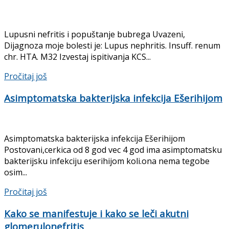
Lupusni nefritis i popuštanje bubrega Uvazeni,
Dijagnoza moje bolesti je: Lupus nephritis. Insuff. renum
chr. HTA. M32 Izvestaj ispitivanja KCS...
Details
Pročitaj još
Asimptomatska bakterijska infekcija Ešerihijom
Asimptomatska bakterijska infekcija Ešerihijom
Postovani,cerkica od 8 god vec 4 god ima asimptomatsku
bakterijsku infekciju eserihijom koli.ona nema tegobe
osim...
Details
Pročitaj još
Kako se manifestuje i kako se leči akutni
glomerulonefritis