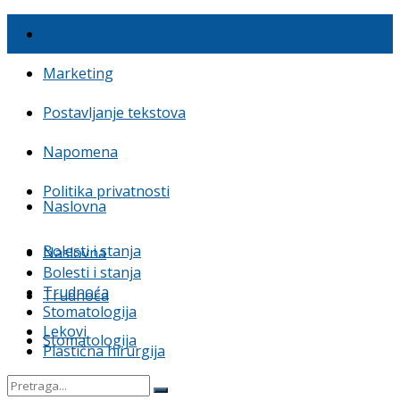
O nama
Marketing
Postavljanje tekstova
Napomena
Politika privatnosti
Naslovna
Bolesti i stanja
Naslovna
Bolesti i stanja
Trudnoća
Trudnoća
Stomatologija
Lekovi
Stomatologija
Plastična hirurgija
Lekovi