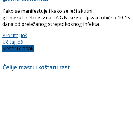
Kako se manifestuje i kako se leči akutni
glomerulonefritis Znaci A.G.N. se ispoljavaju obično 10-15
dana od preležanog streptokoknog infekta....
Details
Pročitaj još
Učitaj još
Sledeći članak
Ćelije masti i koštani rast