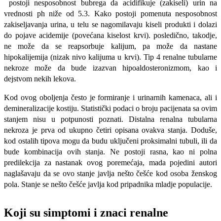
postoji nesposobnost bubrega da acidifikuje (zakiseli) urin na
vrednosti ph niže od 5.3. Kako postoji pomenuta nesposobnost
zakiseljavanja urina, u telu se nagomilavaju kiseli produkti i dolazi
do pojave acidemije (povećana kiselost krvi). posledično, takodje,
ne može da se reapsorbuje kalijum, pa može da nastane
hipokalijemija (nizak nivo kalijuma u krvi). Tip 4 renalne tubularne
nekroze može da bude izazvan hipoaldosteronizmom, kao i
dejstvom nekih lekova.
Kod ovog oboljenja često je formiranje i urinarnih kamenaca, ali i
demineralizacije kostiju. Statistički podaci o broju pacijenata sa ovim
stanjem nisu u potpunosti poznati. Distalna renalna tubularna
nekroza je prva od ukupno četiri opisana ovakva stanja. Doduše,
kod ostalih tipova mogu da budu uključeni proksimalni tubuli, ili da
bude kombinacija ovih stanja. Ne postoji rasna, kao ni polna
predilekcija za nastanak ovog poremećaja, mada pojedini autori
naglašavaju da se ovo stanje javlja nešto češće kod osoba ženskog
pola. Stanje se nešto češće javlja kod pripadnika mladje populacije.
Koji su simptomi i znaci renalne