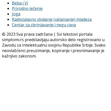
Beba i Vi
Prirodno lečenje
Joga
Radiotalasno skidanje (uklanjanje) mladeza
Centar za zbrinjavanje i negu rana
© 2023 Sva prava zadržana | Svi tekstovi portala
simptomi.rs predstavljaju autorsko delo registrovano u
Zavodu za Intelektualnu svojinu Republike Srbije. Svako
neovlašćeno preuzimanje, kopiranje i presnimavanje je
kažnjivo zakonom.