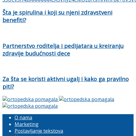
Šta je spirulina i koji su njeni zdravstveni
benefiti?
Partnerstvo roditelja i pedijatara u kreiranju
zdravije budućnosti dece
Za šta se koristi aktivni ugalj i kako ga pravilno
piti?
O nama
Marketing
Postavljanje tekstova