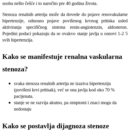
sooba nešto češće i to naročito pre 40 godina života.
Stenoza renalnih arterija može da dovede do pojave renovakularne
hipertenzije, odnosno pojave povišenog krvnog pritiska usled
aktiviranja specifičnog sistema renin-angiotenzin, aldosteron.
Pojedini podaci pokazuju da se ovakvo stanje javlja u osnovi 1-2 5
svih hipertenzija.
Kako se manifestuje renalna vaskularna
stenoza?
svaka stenoza renalnih arterija ne izaziva hipertenziju
(povišeni krvi pritisak), već se ona javlja kod oko 70 %
pacijenata.
stanje se ne razvija akutno, pa simptomi i znaci mogu da
nedostaju
Kako se postavlja dijagnoza stenoze