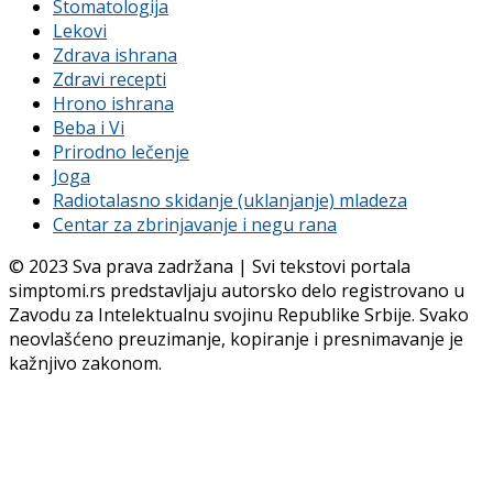
Stomatologija
Lekovi
Zdrava ishrana
Zdravi recepti
Hrono ishrana
Beba i Vi
Prirodno lečenje
Joga
Radiotalasno skidanje (uklanjanje) mladeza
Centar za zbrinjavanje i negu rana
© 2023 Sva prava zadržana | Svi tekstovi portala
simptomi.rs predstavljaju autorsko delo registrovano u
Zavodu za Intelektualnu svojinu Republike Srbije. Svako
neovlašćeno preuzimanje, kopiranje i presnimavanje je
kažnjivo zakonom.