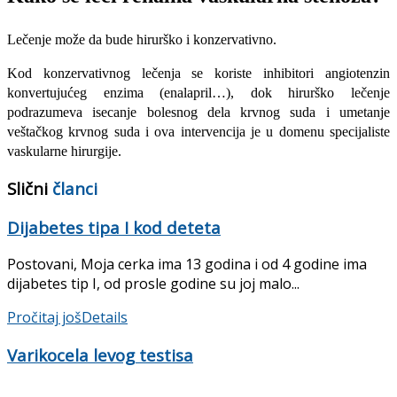
Lečenje može da bude hirurško i konzervativno.
Kod konzervativnog lečenja se koriste inhibitori angiotenzin
konvertujućeg enzima (enalapril…), dok hirurško lečenje
podrazumeva isecanje bolesnog dela krvnog suda i umetanje
veštačkog krvnog suda i ova intervencija je u domenu specijaliste
vaskularne hirurgije.
Slični
članci
Dijabetes tipa I kod deteta
Postovani, Moja cerka ima 13 godina i od 4 godine ima
dijabetes tip I, od prosle godine su joj malo...
Pročitaj još
Details
Varikocela levog testisa