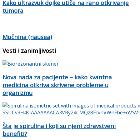
Kako ultrazvuk dojke utiče na rano otkrivanje
tumora
Mučnina (nausea)
Vesti i zanimljivosti
Nova nada za pacijente – kako kvantna
medicina otkriva skrivene probleme u
organizmu
Šta je spirulina i koji su njeni zdravstveni
benefiti?