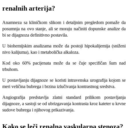
renalnih arterija?
Anamneza sa kliničkom slikom i detaljnim pregledom pomaže da
posumnja na ovo stanje, ali se moraju načiniti dopunske analize da
bi se dijagnoza definitivno postavila.
U biohemijskim analizama može da postoji hipokalijemija (sniženi
nivo kalijuma), kao i metabolička alkaloza.
Kod oko 60% pacijenata može da se čuje specifičan šum nad
trbuhom.
U postavljanju dijagnoze se koristi intravenska urografija kojom se
meri veličina bubrega i brzina izlučivanja kontrastnog sredstva.
Angiografija predstavlja zlatni standard prilikom postavljanja
dijagnoze, a sastoji se od ubrizgavanja kontrasta kroz kateter u krvne
sudove bubrega i njihovog prikazivanja.
Kako se leči renalna vaskularna stenoza?