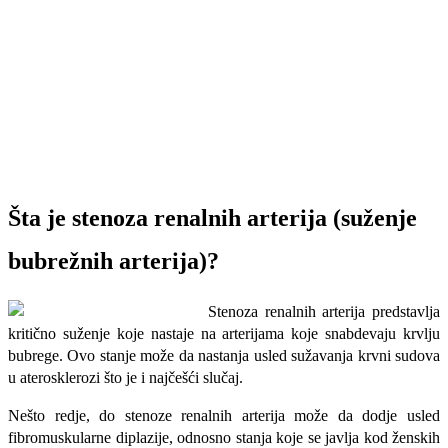
Šta je stenoza renalnih arterija (suženje
bubrežnih arterija)?
Stenoza renalnih arterija predstavlja
kritično suženje koje nastaje na arterijama koje snabdevaju krvlju
bubrege. Ovo stanje može da nastanja usled sužavanja krvni sudova
u aterosklerozi što je i najčešći slučaj.
Nešto redje, do stenoze renalnih arterija može da dodje usled
fibromuskularne diplazije, odnosno stanja koje se javlja kod ženskih