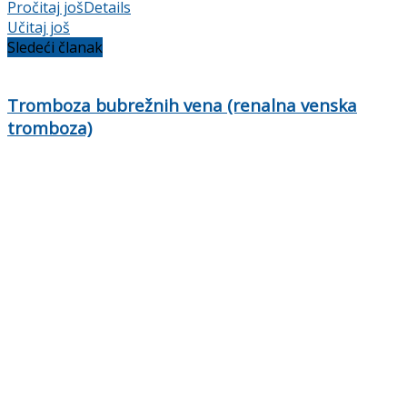
Pročitaj još
Details
Učitaj još
Sledeći članak
Tromboza bubrežnih vena (renalna venska
tromboza)