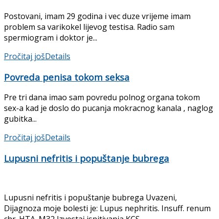
Postovani, imam 29 godina i vec duze vrijeme imam
problem sa varikokel lijevog testisa. Radio sam
spermiogram i doktor je...
Pročitaj još
Details
Povreda penisa tokom seksa
Pre tri dana imao sam povredu polnog organa tokom
sex-a kad je doslo do pucanja mokracnog kanala , naglog
gubitka...
Pročitaj još
Details
Lupusni nefritis i popuštanje bubrega
Lupusni nefritis i popuštanje bubrega Uvazeni,
Dijagnoza moje bolesti je: Lupus nephritis. Insuff. renum
chr. HTA. M32 Izvestaj ispitivanja KCS...