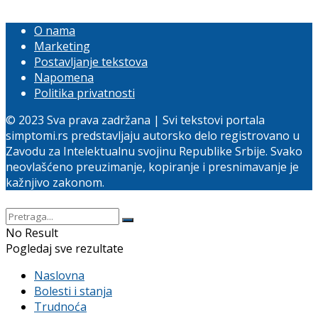
O nama
Marketing
Postavljanje tekstova
Napomena
Politika privatnosti
© 2023 Sva prava zadržana | Svi tekstovi portala
simptomi.rs predstavljaju autorsko delo registrovano u
Zavodu za Intelektualnu svojinu Republike Srbije. Svako
neovlašćeno preuzimanje, kopiranje i presnimavanje je
kažnjivo zakonom.
No Result
Pogledaj sve rezultate
Naslovna
Bolesti i stanja
Trudnoća