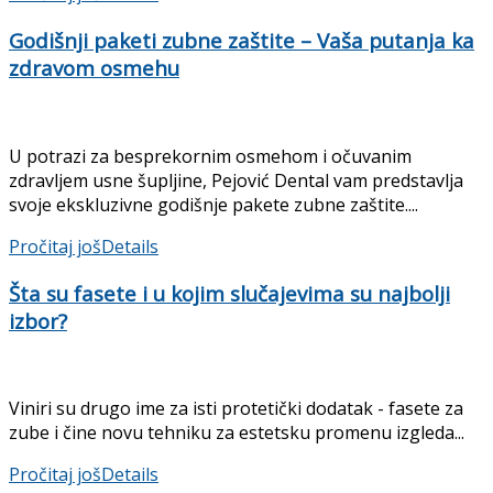
Godišnji paketi zubne zaštite – Vaša putanja ka
zdravom osmehu
U potrazi za besprekornim osmehom i očuvanim
zdravljem usne šupljine, Pejović Dental vam predstavlja
svoje ekskluzivne godišnje pakete zubne zaštite....
Pročitaj još
Details
Šta su fasete i u kojim slučajevima su najbolji
izbor?
Viniri su drugo ime za isti protetički dodatak - fasete za
zube i čine novu tehniku za estetsku promenu izgleda...
Pročitaj još
Details