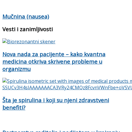
Mučnina (nausea)
Vesti i zanimljivosti
Nova nada za pacijente – kako kvantna
medicina otkriva skrivene probleme u
organizmu
Šta je spirulina i koji su njeni zdravstveni
benefiti?