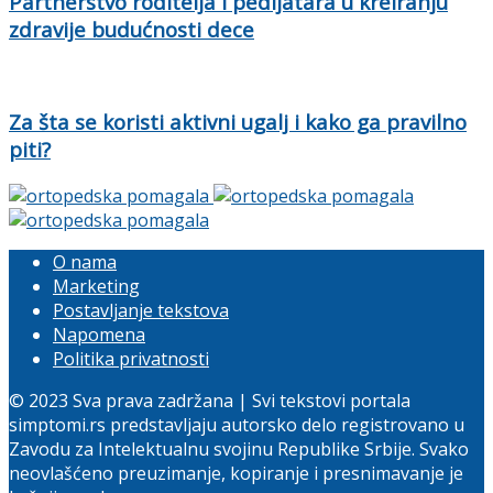
Partnerstvo roditelja i pedijatara u kreiranju
zdravije budućnosti dece
Za šta se koristi aktivni ugalj i kako ga pravilno
piti?
O nama
Marketing
Postavljanje tekstova
Napomena
Politika privatnosti
© 2023 Sva prava zadržana | Svi tekstovi portala
simptomi.rs predstavljaju autorsko delo registrovano u
Zavodu za Intelektualnu svojinu Republike Srbije. Svako
neovlašćeno preuzimanje, kopiranje i presnimavanje je