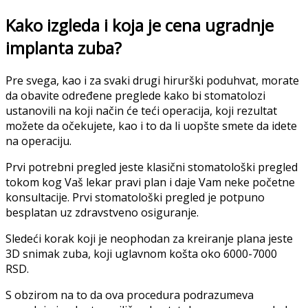
Kako izgleda i koja je cena ugradnje
implanta zuba?
Pre svega, kao i za svaki drugi hirurški poduhvat, morate
da obavite određene preglede kako bi stomatolozi
ustanovili na koji način će teći operacija, koji rezultat
možete da očekujete, kao i to da li uopšte smete da idete
na operaciju.
Prvi potrebni pregled jeste klasični stomatološki pregled
tokom kog Vaš lekar pravi plan i daje Vam neke početne
konsultacije. Prvi stomatološki pregled je potpuno
besplatan uz zdravstveno osiguranje.
Sledeći korak koji je neophodan za kreiranje plana jeste
3D snimak zuba, koji uglavnom košta oko 6000-7000
RSD.
S obzirom na to da ova procedura podrazumeva