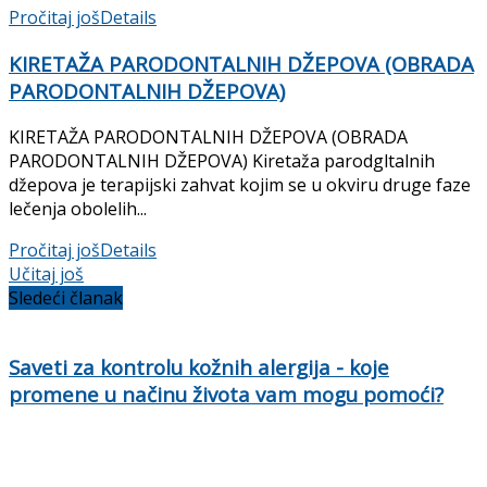
Pročitaj još
Details
KIRETAŽA PARODONTALNIH DŽEPOVA (OBRADA
PARODONTALNIH DŽEPOVA)
KIRETAŽA PARODONTALNIH DŽEPOVA (OBRADA
PARODONTALNIH DŽEPOVA) Kiretaža parodgltalnih
džepova je terapijski zahvat kojim se u okviru druge faze
lečenja obolelih...
Pročitaj još
Details
Učitaj još
Sledeći članak
Saveti za kontrolu kožnih alergija - koje
promene u načinu života vam mogu pomoći?