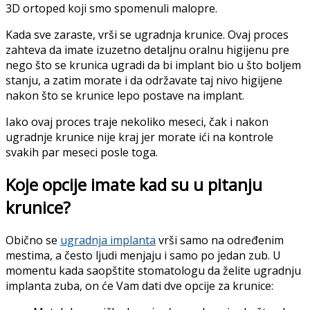
3D ortoped koji smo spomenuli malopre.
Kada sve zaraste, vrši se ugradnja krunice. Ovaj proces
zahteva da imate izuzetno detaljnu oralnu higijenu pre
nego što se krunica ugradi da bi implant bio u što boljem
stanju, a zatim morate i da održavate taj nivo higijene
nakon što se krunice lepo postave na implant.
Iako ovaj proces traje nekoliko meseci, čak i nakon
ugradnje krunice nije kraj jer morate ići na kontrole
svakih par meseci posle toga.
Koje opcije imate kad su u pitanju
krunice?
Obično se
ugradnja implanta
vrši samo na određenim
mestima, a često ljudi menjaju i samo po jedan zub. U
momentu kada saopštite stomatologu da želite ugradnju
implanta zuba, on će Vam dati dve opcije za krunice: