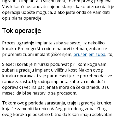
ugradnju implanta u viličnu kost, tokom prvog pregleda
Vaš lekar će ustanoviti i njeno stanje, kako bi znao da li je
operacija uopšte moguća, a ako jeste onda će Vam dati
opis plana operacije.
Tok operacije
Proces ugradnje implanta zuba se sastoji iz nekoliko
koraka. Pre nego što odete na prvi tretman, zubari će
pripremiti zubni implant (čišćenjem,
brušenjem zuba
, itd).
Sledeći korak je hirurški poduhvat prilikom koga vam
zubari ugrađuju implant u viličnu kost. Nakon ovog
koraka oporavak traje par meseci jer je potrebno da sve
ranice zarastu. Ugradnja implanta zahteva malo duži
oporavak i većina pacijenata mora da čeka između 3 i 6
meseci da bi se nastavilo sa procesom.
Tokom ovog perioda zarastanja, traje izgradnja krunice
koja će zameniti krunicu Vašeg prirodnog zuba. Zbog
ovog koraka je posebno bitno da lekari imaju adekvatan