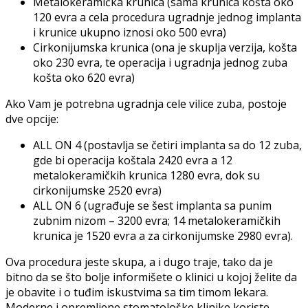
Metalokeramička krunica (sama krunica košta oko
120 evra a cela procedura ugradnje jednog implanta
i krunice ukupno iznosi oko 500 evra)
Cirkonijumska krunica (ona je skuplja verzija, košta
oko 230 evra, te operacija i ugradnja jednog zuba
košta oko 620 evra)
Ako Vam je potrebna ugradnja cele vilice zuba, postoje
dve opcije:
ALL ON 4 (postavlja se četiri implanta sa do 12 zuba,
gde bi operacija koštala 2420 evra a 12
metalokeramičkih krunica 1280 evra, dok su
cirkonijumske 2520 evra)
ALL ON 6 (ugrađuje se šest implanta sa punim
zubnim nizom – 3200 evra; 14 metalokeramičkih
krunica je 1520 evra a za cirkonijumske 2980 evra).
Ova procedura jeste skupa, a i dugo traje, tako da je
bitno da se što bolje informišete o klinici u kojoj želite da
je obavite i o tuđim iskustvima sa tim timom lekara.
Moderne i opremljene stomatološke klinike koriste