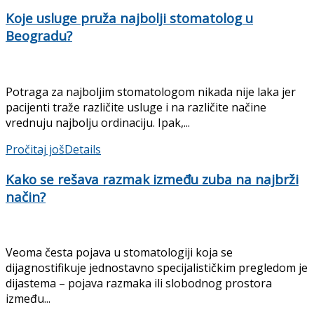
Koje usluge pruža najbolji stomatolog u
Beogradu?
Potraga za najboljim stomatologom nikada nije laka jer
pacijenti traže različite usluge i na različite načine
vrednuju najbolju ordinaciju. Ipak,...
Pročitaj još
Details
Kako se rešava razmak između zuba na najbrži
način?
Veoma česta pojava u stomatologiji koja se
dijagnostifikuje jednostavno specijalističkim pregledom je
dijastema – pojava razmaka ili slobodnog prostora
između...