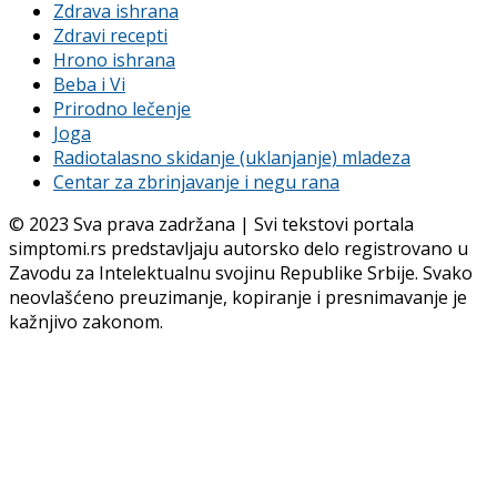
Zdrava ishrana
Zdravi recepti
Hrono ishrana
Beba i Vi
Prirodno lečenje
Joga
Radiotalasno skidanje (uklanjanje) mladeza
Centar za zbrinjavanje i negu rana
© 2023 Sva prava zadržana | Svi tekstovi portala
simptomi.rs predstavljaju autorsko delo registrovano u
Zavodu za Intelektualnu svojinu Republike Srbije. Svako
neovlašćeno preuzimanje, kopiranje i presnimavanje je
kažnjivo zakonom.