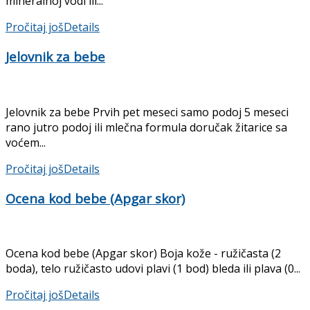
mineralnoj vodi ili...
Pročitaj još
Details
Jelovnik za bebe
Jelovnik za bebe Prvih pet meseci samo podoj 5 meseci
rano jutro podoj ili mlečna formula doručak žitarice sa
voćem...
Pročitaj još
Details
Ocena kod bebe (Apgar skor)
Ocena kod bebe (Apgar skor) Boja kože - ružičasta (2
boda), telo ružičasto udovi plavi (1 bod) bleda ili plava (0...
Pročitaj još
Details