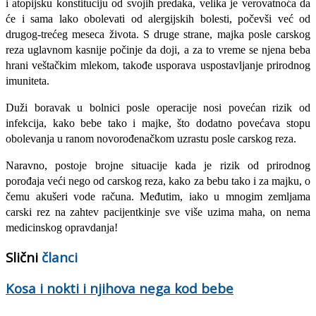
i atopijsku konstituciju od svojih predaka, velika je verovatnoća da
će i sama lako obolevati od alergijskih bolesti, počevši već od
drugog-trećeg meseca života. S druge strane, majka posle carskog
reza uglavnom
kasnije počinje da doji, a za to vreme se njena beba
hrani veštačkim mlekom, takođe usporava uspostavljanje prirodnog
imuniteta.
Duži boravak u bolnici posle operacije nosi povećan rizik od
infekcija, kako bebe tako i majke, što dodatno povećava stopu
obolevanja u ranom novorođenačkom uzrastu posle carskog reza.
Naravno, postoje brojne situacije kada je rizik od prirodnog
porođaja veći nego od carskog reza, kako za bebu tako i za majku, o
čemu akušeri vode računa. Međutim, iako u mnogim zemljama
carski rez na zahtev pacijentkinje sve više uzima maha, on nema
medicinskog opravdanja!
Slični
članci
Kosa i nokti i njihova nega kod bebe