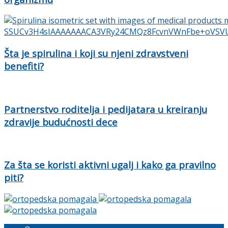
Šta je spirulina i koji su njeni zdravstveni
benefiti?
Partnerstvo roditelja i pedijatara u kreiranju
zdravije budućnosti dece
Za šta se koristi aktivni ugalj i kako ga pravilno
piti?