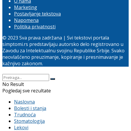
O nama
Marketing
Postavljanje tekstova
Napomena
Politika privatnosti
© 2023 Sva prava zadržana | Svi tekstovi portala
simptomi.rs predstavljaju autorsko delo registrovano u
Zavodu za Intelektualnu svojinu Republike Srbije. Svako
neovlašćeno preuzimanje, kopiranje i presnimavanje je
kažnjivo zakonom.
No Result
Pogledaj sve rezultate
Naslovna
Bolesti i stanja
Trudnoća
Stomatologija
Lekovi