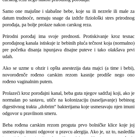
Samo one majušne i slabašne bebe, koje su ili nezrele ili male za
datum trudnoće, nemaju snage da izdrže fiziološki stres prirodnog
porođaja, pa bolje prolaze nakon carskog reza.
Prirodni porođaj ima svoje prednosti. Protiskivanje kroz tesnac
porođajnog kanala istiskuje iz bebinih pluća tečnost koja (normalno)
pre početka disanja ispunjava disajne puteve i tako olakšava prvi
udah.
Ako se uzme u obzir i opšta anestezija data majci (a time i bebi),
novorođenče rođeno carskim rezom kasnije prodiše nego ono
rođeno vaginalnim putem.
Prolazeći kroz porođajni kanal, beba guta njegov sadržaj koji, ako je
normalan po sastavu, utiče na kolonizaciju (naseljavanje) bebinog
digestivnog trakta „dobrim“ bakterijama koje usmeravaju njen imuni
odgovor u pravilnom smeru.
Beba rođena carskim rezom proguta prvo bolničke klice koje joj
usmeravaju imuni odgovor u pravcu alergija. Ako je, uz to, nasledila