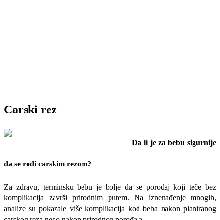
Carski rez
Da li je za bebu sigurnije
da se rodi carskim rezom?
Za zdravu, terminsku bebu je bolje da se porođaj koji teče bez
komplikacija završi prirodnim putem. Na iznenađenje mnogih,
analize su pokazale više komplikacija kod beba nakon planiranog
carskog reza nego nakon prirodnog porođaja.