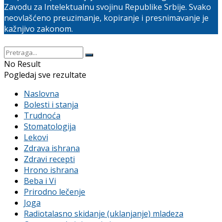
Zavodu za Intelektualnu svojinu Republike Srbije. Svako
neovlašćeno preuzimanje, kopiranje i presnimavanje je
kažnjivo zakonom.
No Result
Pogledaj sve rezultate
Naslovna
Bolesti i stanja
Trudnoća
Stomatologija
Lekovi
Zdrava ishrana
Zdravi recepti
Hrono ishrana
Beba i Vi
Prirodno lečenje
Joga
Radiotalasno skidanje (uklanjanje) mladeza