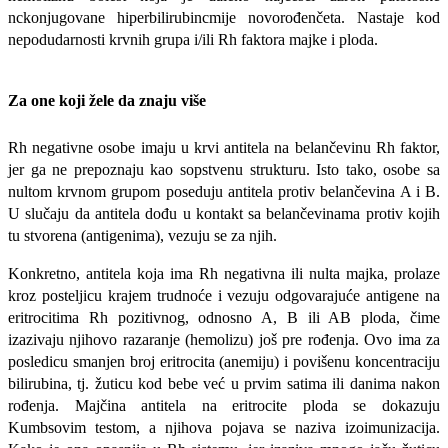
nckonjugovane hiperbilirubincmije novorođenčeta. Nastaje kod
nepodudarnosti krvnih grupa i/ili Rh faktora majke i ploda.
Za one koji žele da znaju više
Rh negativne osobe imaju u krvi antitela na belančevinu Rh faktor,
jer ga ne prepoznaju kao sopstvenu strukturu. Isto tako, osobe sa
nultom krvnom grupom poseduju antitela protiv belančevina A i B.
U slučaju da antitela dođu u kontakt sa belančevinama protiv kojih
tu stvorena (antigenima), vezuju se za njih.
Konkretno, antitela koja ima Rh negativna ili nulta majka, prolaze
kroz posteljicu krajem trudnoće i vezuju odgovarajuće antigene na
eritrocitima Rh pozitivnog, odnosno A, B ili AB ploda, čime
izazivaju njihovo razaranje (hemolizu) još pre rođenja. Ovo ima za
posledicu smanjen broj eritrocita (anemiju) i povišenu koncentraciju
bilirubina, tj. žuticu kod bebe već u prvim satima ili danima nakon
rođenja. Majčina antitela na eritrocite ploda se dokazuju
Kumbsovim testom, a njihova pojava se naziva izoimunizacija.