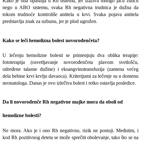
Kako je ona opasnija u Rh sistemu, jer izaziva mnogo jaču žuticu
nego u ABO sistemu, svaka Rh negativna trudnica je dužna da
tokom trudnoće kontroliše antitela u krvi. Svaka pojava antitela
predstavlja znak za uzbunu, jer je plod ugrožen.
Kako se leči hemolizna bolest novorođenčeta?
U lečenju hemolizne bolesti se primenjuju dva oblika terapije:
fototerapija (osvetljavanje novorođenčeta plavom svetlošću,
određene talasne dužine) i eksangvinotransfuzija (zamena većeg
dela bebine krvi krvlju davaoca). Kriterijumi za lečenje su u domenu
neonatologa. Danas je ovo izlečiva bolest i retko ostavlja posledice.
Da li novorođenče Rh negativne majke mora da oboli od
hemolizne bolesti?
Ne mora. Ako je i ono Rh negativno, rizik ne postoji. Međutim, i
kod Rh pozitivnog deteta se može sprečiti obolevanje, tako što se na