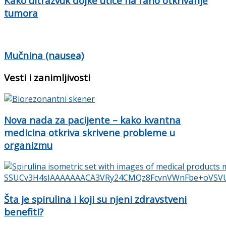
Kako ultrazvuk dojke utiče na rano otkrivanje
tumora
Mučnina (nausea)
Vesti i zanimljivosti
Nova nada za pacijente – kako kvantna
medicina otkriva skrivene probleme u
organizmu
Šta je spirulina i koji su njeni zdravstveni
benefiti?