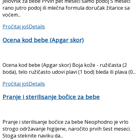
Jelovnik za bebe Prvih pet meseci samo podoj 5 meseci
rano jutro podoj ili mlečna formula doručak žitarice sa
voćem...
Pročitaj još
Details
Ocena kod bebe (Apgar skor)
Ocena kod bebe (Apgar skor) Boja kože - ružičasta (2
boda), telo ružičasto udovi plavi (1 bod) bleda ili plava (0...
Pročitaj još
Details
Pranje i sterilisanje bočice za bebe
Pranje i sterilisanje bočice za bebe Neophodno je vrlo
strogo održavanje higijene, naročito prvih šest meseci.
Stoga steknite naviku da...