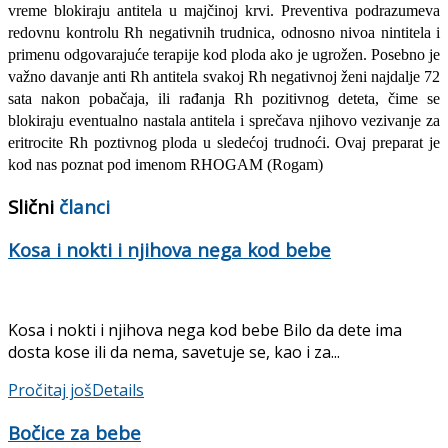
vreme blokiraju antitela u majčinoj krvi. Preventiva podrazumeva
redovnu kontrolu Rh negativnih trudnica, odnosno nivoa nintitela i
primenu odgovarajuće terapije kod ploda ako je ugrožen. Posebno je
važno davanje anti Rh antitela svakoj Rh negativnoj ženi najdalje 72
sata nakon pobačaja, ili rađanja Rh pozitivnog deteta, čime se
blokiraju eventualno nastala antitela i sprečava njihovo vezivanje za
eritrocite Rh poztivnog ploda u sledećoj trudnoći. Ovaj preparat je
kod nas poznat pod imenom RHOGAM (Rogam)
Slični
članci
Kosa i nokti i njihova nega kod bebe
Kosa i nokti i njihova nega kod bebe Bilo da dete ima
dosta kose ili da nema, savetuje se, kao i za...
Pročitaj još
Details
Bočice za bebe