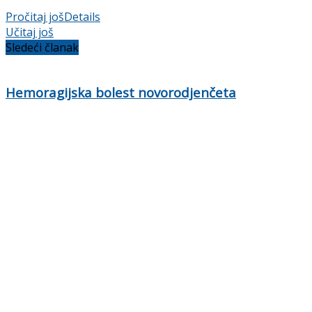
Pročitaj još
Details
Učitaj još
Sledeći članak
Hemoragijska bolest novorodjenčeta