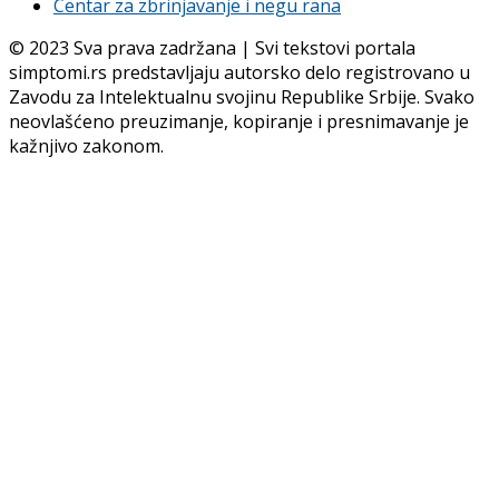
Centar za zbrinjavanje i negu rana
© 2023 Sva prava zadržana | Svi tekstovi portala
simptomi.rs predstavljaju autorsko delo registrovano u
Zavodu za Intelektualnu svojinu Republike Srbije. Svako
neovlašćeno preuzimanje, kopiranje i presnimavanje je
kažnjivo zakonom.