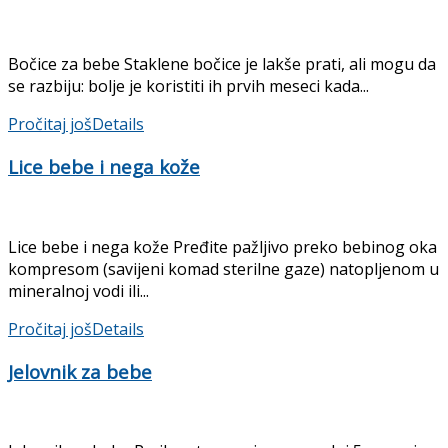
Bočice za bebe Staklene bočice je lakše prati, ali mogu da
se razbiju: bolje je koristiti ih prvih meseci kada...
Pročitaj još
Details
Lice bebe i nega kože
Lice bebe i nega kože Pređite pažljivo preko bebinog oka
kompresom (savijeni komad sterilne gaze) natopljenom u
mineralnoj vodi ili...
Pročitaj još
Details
Jelovnik za bebe