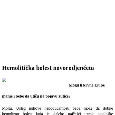
Hemolitička bolest novorodjenčeta
Mogu li krvne grupe
mame i bebe da utiču na pojavu žutice?
Mogu. Usled njihove nepodudarnosti beba može da dobije
hemoliznu bolest koja je daleko najčešći uzrok patološke