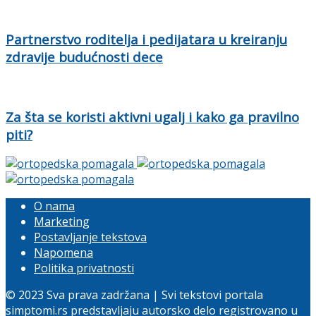
Partnerstvo roditelja i pedijatara u kreiranju
zdravije budućnosti dece
Za šta se koristi aktivni ugalj i kako ga pravilno
piti?
O nama
Marketing
Postavljanje tekstova
Napomena
Politika privatnosti
© 2023 Sva prava zadržana | Svi tekstovi portala
simptomi.rs predstavljaju autorsko delo registrovano u