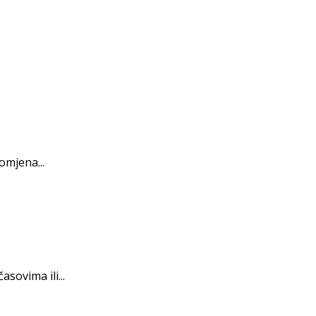
omjena...
sovima ili...