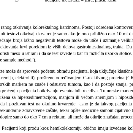
ranog otkrivanja kolorektalnog karcinoma. Postoji određena kontroverza
mokult testo­vi otkrivaju krvarenje samo ako je ono približno oko 10 ml
anje broja lažno negativnih testova može da utiče i uzimanje velikih 
tektovanja krvi poreklom iz viših delova gastrointestinalnog trakta. D
risti meso u ishrani i da se test izvede u bar tri različita uzorka stoli
ple sample method”).
ze može da sprovede početnu obradu pacijenta, koja uključuje klasične l
, fe- remija, elektroliti), proširene određivanjem C-reaktivnog protein
morskih markera ne znače i odsustvo tumora, kao i da postoje stanja,
raćenju pacijenta i otkrivanju eventualnih recidiva. Tumorske markere
družena sa hipersedimentacijom, manjom ili većom anemijom i hipos
da i pozitivan test na okultno krvarenje, jasno je da takvog pacijent
sekundarne zdravstvene zaštite, lekar opšte medicine samoinicijativno t
a, dopire samo do oko 7 cm u rektum, ali može da otkrije značajan procen
. Pacijenti koji prođu kroz hemikolektomiju obično imaju izvedene kolo