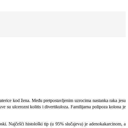
mate­rice kod žena. Među pretpostavljenim uzrocima nastanka raka jesu
ve su ulcerozni kolitis i divertikuloza. Familijarna polipoza kolona je
ki. Najčešći histološki tip (u 95% slučajeva) je adenokakarcinom, a