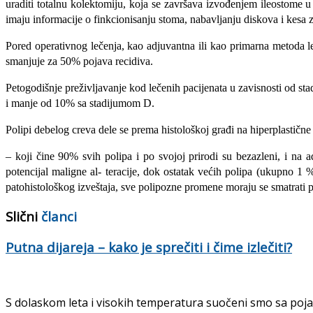
uraditi totalnu kolektomiju, koja se završava izvođenjem ileostome 
imaju informacije o finkcionisanju stoma, nabavljanju diskova i kesa z
Pored operativnog lečenja, kao adjuvantna ili kao primarna metoda leč
smanju­je za 50% pojava recidiva.
Petogodišnje preživljavanje kod lečenih pacijenata u zavisnosti od 
i manje od 10% sa stadijumom D.
Polipi debelog creva dele se prema histološkoj građi na hiperplastične
– koji čine 90% svih polipa i po svojoj prirodi su bezazleni, i n
potencijal maligne al- teracije, dok ostatak većih polipa (ukupno 1
patohistološkog izveštaja, sve polipozne promene moraju se smatrati 
Slični
članci
Putna dijareja – kako je sprečiti i čime izlečiti?
S dolaskom leta i visokih temperatura suočeni smo sa poja