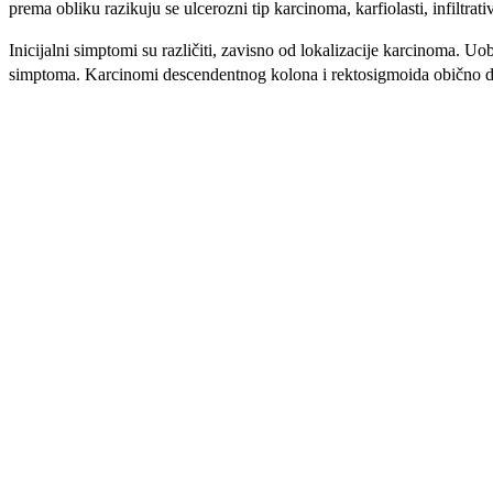
prema obli­ku razikuju se ulcerozni tip karcinoma, karfiolasti, infiltrativ
Inicijalni simptomi su različiti, zavisno od lokalizacije karcinoma.
simptoma. Karcinomi descendentnog kolona i rektosigmoida obično daju 