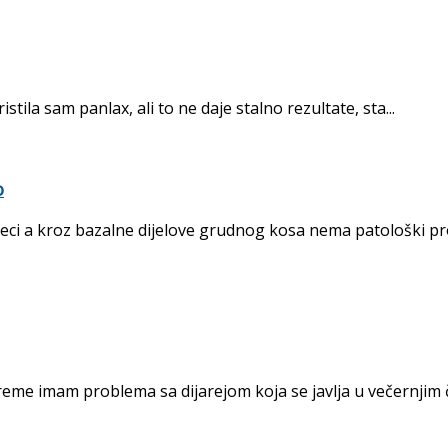
ila sam panlax, ali to ne daje stalno rezultate, sta...
o
eseci a kroz bazalne dijelove grudnog kosa nema patološki pr
me imam problema sa dijarejom koja se javlja u večernjim ča