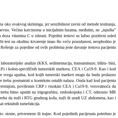
 oko ovakvog skrininga, jer senzibilnost zavisi od metode testiranja,
 dnevno. Ve­ćina karcinoma u inicijalnim fazama, međutim, ne „ispušta”
doza vitamina C u ishrani. Pojedini testovi su lažno pozitivni usled
a bi test na okultno krvarenje imao što veću pouzdanost, neophodno je
ce. Rešenje za pojedine od ovih problema jeste davanje testova pacijentu
aboratorijske analize (KKS, sedimentacija, transaminaze, biliru- bini,
a (CRP) i kolon-specifičnih tumorskih markera, CEA i Ca19-9. Kao i kod
 pre svega upalna, kod kojih tumorski markeri mogu da budu prolazno
 treba posmatrati u kontekstu osta­lih nalaza. Onda kad kod pacijenta
ideremijom, povišenim CRP i visokim CEA i Ca19-9, verovatnoća da
a treba hitno uputiti na irigografsku, endoskopsku i CT, odnosno MR
re­ba da traži i RTG grudnog koša, traži ili uradi UZ abdomena, kao i
at rektalnih tumefakcija.
- stome, privremene ili trajne. Kod pojedinih pacijenata potrebno je