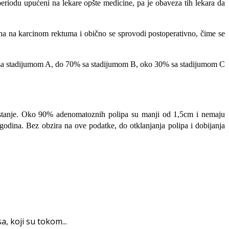
eriodu upućeni na lekare opšte medicine, pa je obaveza tih lekara da
irana na karcinom rektuma i obično se sprovodi postoperativno, čime se
nte sa stadijumom A, do 70% sa stadijumom B, oko 30% sa stadijumom C
no stanje. Oko 90% adenomatoznih polipa su manji od 1,5cm i nemaju
godina. Bez obzira na ove podatke, do otklanjanja polipa i dobijanja
, koji su tokom...