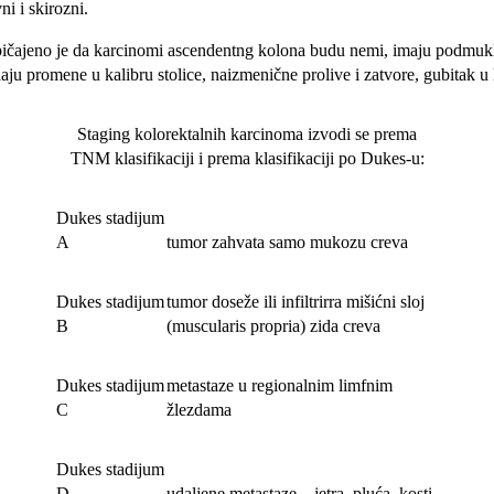
ni i skirozni.
 Uobičajeno je da karcinomi ascendentng kolona budu nemi, imaju pod­muk
promene u kalibru stolice, naizmenične prolive i zatvore, gubitak u ki
Staging kolorektalnih karcinoma izvodi se prema
TNM klasifikaciji i prema klasifikaciji po Dukes-u:
Dukes stadijum
A
tumor zahvata samo mukozu creva
Dukes stadijum
tumor doseže ili infiltrirra mišićni sloj
B
(muscularis propria) zida creva
Dukes stadijum
metastaze u regionalnim limfnim
C
žlezdama
Dukes stadijum
D
udaljene metastaze – jetra, pluća, kosti