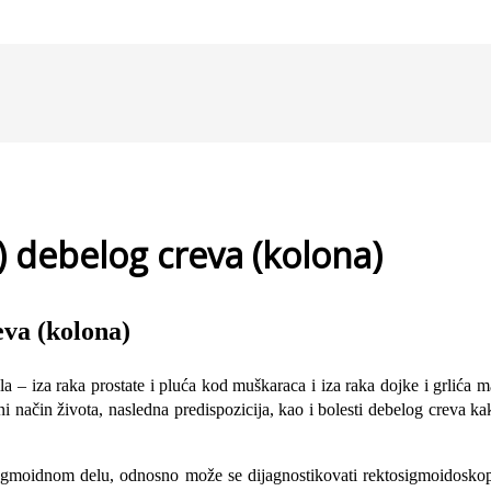
) debelog creva (kolona)
eva (kolona)
a – iza raka prostate i pluća kod muškaraca i iza raka dojke i grlića 
i način živo­ta, nasledna predispozicija, kao i bolesti debelog creva kak
 gmoidnom delu, odnosno može se dijagnostikovati rektosigmoidoskops