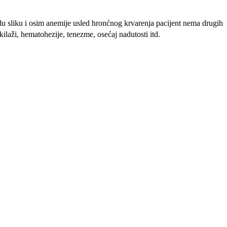
lu sliku i osim anemije usled hronćnog krvarenja pacijent nema drugih
laži, hematohezije, tenezme, osećaj nadutosti itd.