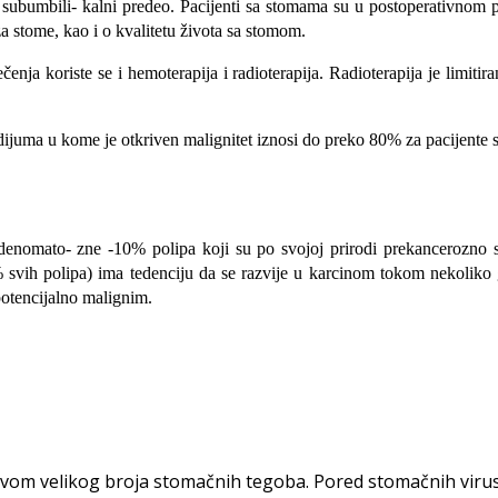
u subumbili- kalni predeo. Pacijenti sa stomama su u postoperativnom p
a stome, kao i o kvalitetu života sa stomom.
enja koriste se i hemoterapija i radioterapija. Radioterapija je limit
sta­dijuma u kome je otkriven malignitet iznosi do preko 80% za pacije
a adenomato- zne -10% polipa koji su po svojoj prirodi prekanceroz
 % svih polipa) ima tedenciju da se razvije u karcinom tokom nekoliko 
potencijalno malignim.
vom velikog broja stomačnih tegoba. Pored stomačnih virusa