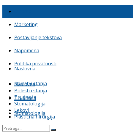
O nama
Marketing
Postavljanje tekstova
Napomena
Politika privatnosti
Naslovna
Bolesti i stanja
Naslovna
Bolesti i stanja
Trudnoća
Trudnoća
Stomatologija
Lekovi
Stomatologija
Plastična hirurgija
Lekovi