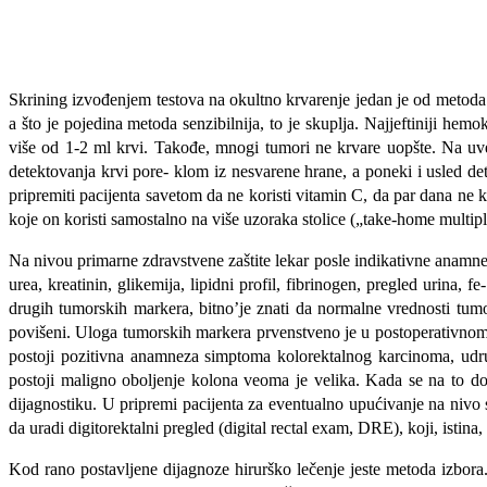
Skrining izvođenjem testova na okultno krvarenje jedan je od metoda 
a što je pojedina metoda senzibilnija, to je skuplja. Najjeftiniji he
više od 1-2 ml krvi. Takođe, mnogi tumori ne krvare uopšte. Na uveć
detektovanja krvi pore- klom iz nesvarene hrane, a poneki i usled de
pripremiti pacijenta savetom da ne koristi vitamin C, da par dana ne ko
koje on koristi samostalno na više uzoraka stolice („take-home multi
Na nivou primarne zdravstvene zaštite lekar posle indikativne ana­mne
urea, kreatinin, glikemija, lipidni profil, fibrinogen, pregled urina
drugih tu­morskih markera, bitno’je znati da normalne vrednosti tu
povišeni. Uloga tumorskih markera prvenstveno je u postoperativnom p
postoji pozitivna anamneza simpto­ma kolorektalnog karcinoma, u
postoji maligno oboljenje kolona veoma je velika. Kada se na to do
dijagnostiku. U pripremi pacijenta za eventualno upućivanje na nivo 
da uradi digitorektalni pregled (digital rectal exam, DRE), koji, istin
Kod rano postavljene dijagnoze hirurško lečenje jeste metoda izbora