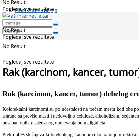
No Result
Pogledaj sve rezultate
Plastična hirurgija
No Result
Pogledaj sve rezultate
No Result
Pogledaj sve rezultate
Rak (karcinom, kancer, tumor
Rak (karcinom, kancer, tumor) debelog cr
Kolorektalni karcinomi su po učestalosti na trećem mestu kod oba pol
ishrana sa previše masti i nedovoljno celuloze, alkoholizam, sedentarn
poseban oblik nasled- nog obolevanja od maligniteta.
Preko 50% slučajeva kolorektalnog karcinoma locirano je u rektosi-