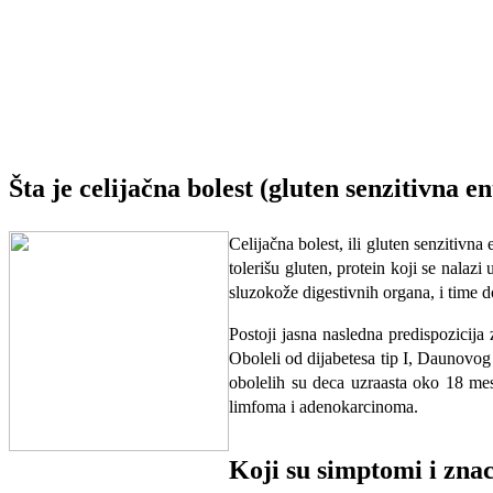
Šta je celijačna bolest (gluten senzitivna e
Celijačna bolest, ili gluten senzitivna
tolerišu gluten, protein koji se nalaz
sluzokože digestivnih organa, i time d
Postoji jasna nasledna predispozicija
Oboleli od dijabetesa tip I, Daunovog 
obolelih su deca uzraasta oko 18 mes
limfoma i adenokarcinoma.
Koji su simptomi i znac