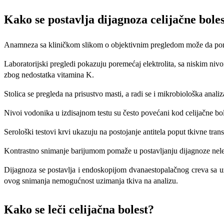
Kako se postavlja dijagnoza celijačne boles
Anamneza sa kliničkom slikom o objektivnim pregledom može da pomogn
Laboratorijski pregledi pokazuju poremećaj elektrolita, sa niskim niv
zbog nedostatka vitamina K.
Stolica se pregleda na prisustvo masti, a radi se i mikrobiološka analiz
Nivoi vodonika u izdisajnom testu su često povećani kod celijačne bol
Serološki testovi krvi ukazuju na postojanje antitela poput tkivne trans
Kontrastno snimanje barijumom pomaže u postavljanju dijagnoze neleč
Dijagnoza se postavlja i endoskopijom dvanaestopalačnog creva sa u
ovog snimanja nemogućnost uzimanja tkiva na analizu.
Kako se leči celijačna bolest?