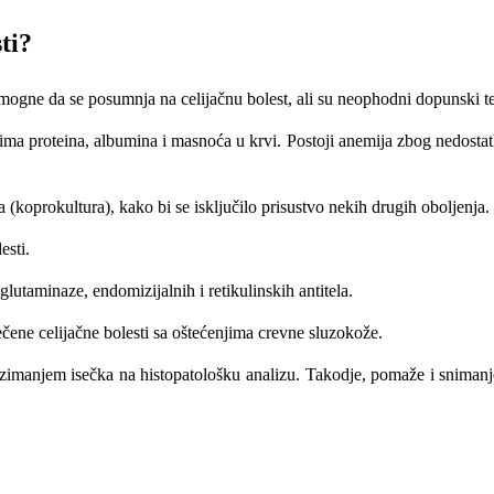
ti?
e da se posumnja na celijačnu bolest, ali su neophodni dopunski test
oima proteina, albumina i masnoća u krvi. Postoji anemija zbog nedostat
a (koprokultura), kako bi se isključilo prisustvo nekih drugih oboljenja.
esti.
glutaminaze, endomizijalnih i retikulinskih antitela.
ene celijačne bolesti sa oštećenjima crevne sluzokože.
zimanjem isečka na histopatološku analizu. Takodje, pomaže i snimanj