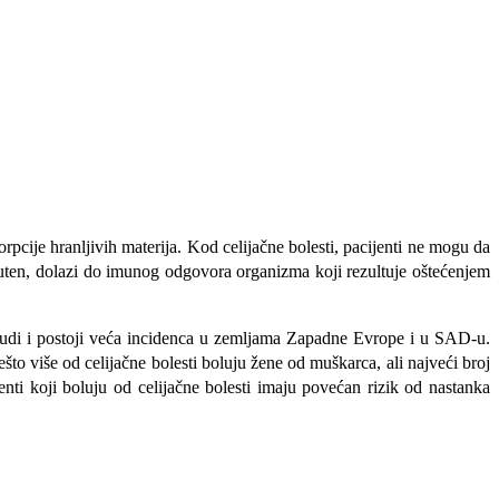
orpcije hranljivih materija. Kod celijačne bolesti, pacijenti ne mogu da
 gluten, dolazi do imunog odgovora organizma koji rezultuje oštećenjem
0 ljudi i postoji veća incidenca u zemljama Zapadne Evrope i u SAD-u.
to više od celijačne bolesti boluju žene od muškarca, ali najveći broj
nti koji boluju od celijačne bolesti imaju povećan rizik od nastanka