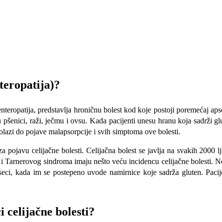
nteropatija)?
 enteropatija, predstavlja hroničnu bolest kod koje postoji poremećaj aps
i u pšenici, raži, ječmu i ovsu. Kada pacijenti unesu hranu koja sadrži
olazi do pojave malapsorpcije i svih simptoma ove bolesti.
 za pojavu celijačne bolesti. Celijačna bolest se javlja na svakih 200
i Tarnerovog sindroma imaju nešto veću incidencu celijačne bolesti. Neš
eci, kada im se postepeno uvode namirnice koje sadrža gluten. Pacije
i celijačne bolesti?