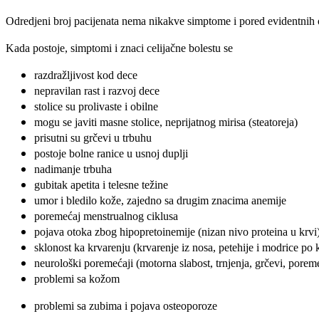
Odredjeni broj pacijenata nema nikakve simptome i pored evidentnih oš
Kada postoje, simptomi i znaci celijačne bolestu se
razdražljivost kod dece
nepravilan rast i razvoj dece
stolice su prolivaste i obilne
mogu se javiti masne stolice, neprijatnog mirisa (steatoreja)
prisutni su grčevi u trbuhu
postoje bolne ranice u usnoj duplji
nadimanje trbuha
gubitak apetita i telesne težine
umor i bledilo kože, zajedno sa drugim znacima anemije
poremećaj menstrualnog ciklusa
pojava otoka zbog hipopretoinemije (nizan nivo proteina u krvi
sklonost ka krvarenju (krvarenje iz nosa, petehije i modrice po
neurološki poremećaji (motorna slabost, trnjenja, grčevi, poreme
problemi sa kožom
problemi sa zubima i pojava osteoporoze