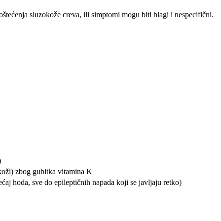
tećenja sluzokože creva, ili simptomi mogu biti blagi i nespecifični.
)
 koži) zbog gubitka vitamina K
ćaj hoda, sve do epileptičnih napada koji se javljaju retko)