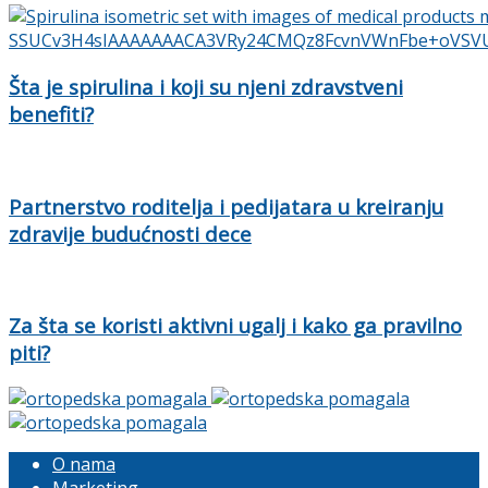
Šta je spirulina i koji su njeni zdravstveni
benefiti?
Partnerstvo roditelja i pedijatara u kreiranju
zdravije budućnosti dece
Za šta se koristi aktivni ugalj i kako ga pravilno
piti?
O nama
Marketing