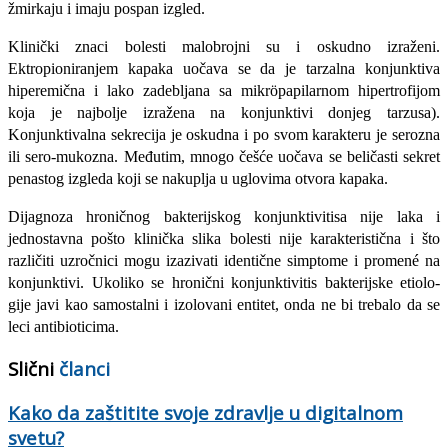
žmirkaju i imaju pospan izgled.
Klinički znaci bolesti malobrojni su i oskudno izraženi.
Ektropioniranjem kapaka uočava se da je tarzalna konjunktiva
hiperemična i lako zadeb­ljana sa mikröpapilarnom hipertrofijom
koja je najbolje izražena na konjunktivi donjeg tarzusa).
Konjunktivalna sekrecija je oskudna i po svom karakteru je serozna
ili sero-mukozna. Međutim, mnogo češće uočava se beličasti sekret
penastog izgleda koji se nakuplja u uglovima otvora kapaka.
Dijagnoza hroničnog bakterijskog konjunktivitisa nije laka i
jednostavna pošto klinička slika bolesti nije karakteristična i što
različiti uzročnici mogu izazivati identične simptome i promené na
konjunktivi. Ukoliko se hronični konjunktivitis bakterijske etiolo-
gije javi kao samostalni i izolovani entitet, onda ne bi trebalo da se
leci antibioticima.
Slični
članci
Kako da zaštitite svoje zdravlje u digitalnom
svetu?