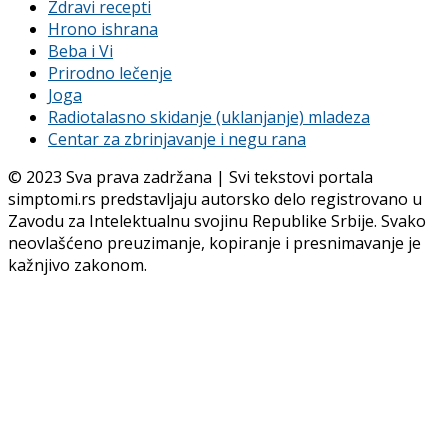
Zdravi recepti
Hrono ishrana
Beba i Vi
Prirodno lečenje
Joga
Radiotalasno skidanje (uklanjanje) mladeza
Centar za zbrinjavanje i negu rana
© 2023 Sva prava zadržana | Svi tekstovi portala
simptomi.rs predstavljaju autorsko delo registrovano u
Zavodu za Intelektualnu svojinu Republike Srbije. Svako
neovlašćeno preuzimanje, kopiranje i presnimavanje je
kažnjivo zakonom.