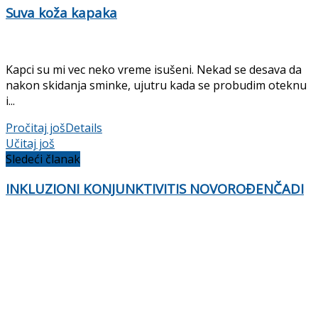
Suva koža kapaka
Kapci su mi vec neko vreme isušeni. Nekad se desava da
nakon skidanja sminke, ujutru kada se probudim oteknu
i...
Pročitaj još
Details
Učitaj još
Sledeći članak
INKLUZIONI KONJUNKTIVITIS NOVOROĐENČADI