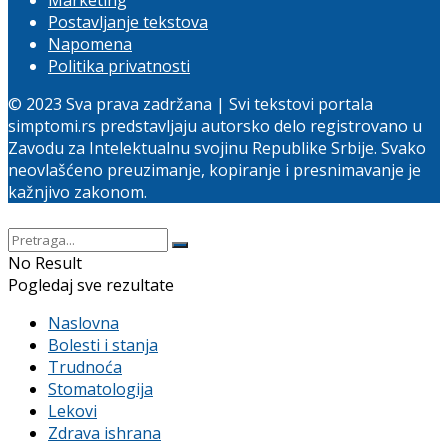
Postavljanje tekstova
Napomena
Politika privatnosti
© 2023 Sva prava zadržana | Svi tekstovi portala
simptomi.rs predstavljaju autorsko delo registrovano u
Zavodu za Intelektualnu svojinu Republike Srbije. Svako
neovlašćeno preuzimanje, kopiranje i presnimavanje je
kažnjivo zakonom.
No Result
Pogledaj sve rezultate
Naslovna
Bolesti i stanja
Trudnoća
Stomatologija
Lekovi
Zdrava ishrana