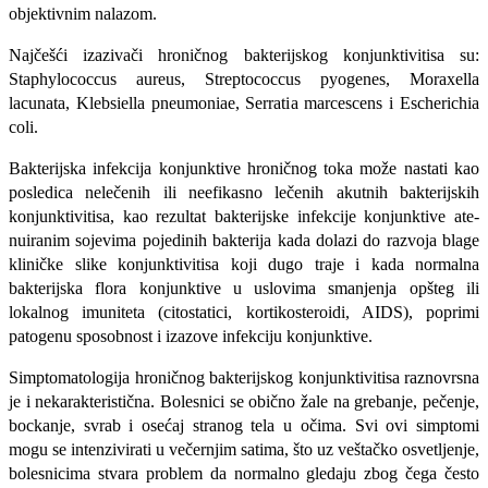
objektivnim nalazom.
Najčešći izazivači hroničnog bakterijskog konjunktivitisa su:
Staphylococcus aureus, Streptococcus pyogenes, Moraxella
lacunata, Klebsiella pneumoniae, Serratia marcescens i Escherichia
coli.
Bakterijska infekcija konjunktive hroničnog toka može nastati kao
posledica nelečenih ili neefikasno lečenih akutnih bakterijskih
konjunktivitisa, kao rezultat bakterijske infekcije konjunktive ate-
nuiranim sojevima pojedinih bakterija kada dolazi do razvoja blage
kliničke slike konjunktivitisa koji dugo traje i kada normalna
bakterijska flora konjunktive u uslovima smanjenja opšteg ili
lokalnog imuniteta (citostatici, kortikosteroidi, AIDS), poprimi
patogenu sposobnost i izazove infekciju konjunktive.
Simptomatologija hroničnog bakterijskog konjunktivitisa raz­novrsna
je i nekarakteristična. Bolesnici se obično žale na grebanje, pečenje,
bockanje, svrab i osećaj stranog tela u očima. Svi ovi simptomi
mogu se intenzivirati u večernjim satima, što uz veštačko osvetljenje,
bolesnicima stvara problem da normalno gledaju zbog čega često