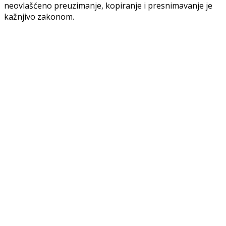
neovlašćeno preuzimanje, kopiranje i presnimavanje je
kažnjivo zakonom.