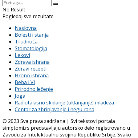
No Result
Pogledaj sve rezultate
Naslovna
Bolesti i stanja
Trudnoća
Stomatologija
Lekovi
Zdrava ishrana
Zdravi recepti
Hrono ishrana
Beba i Vi
Prirodno lečenje
Joga
Radiotalasno skidanje (uklanjanje) mladeza
Centar za zbrinjavanje i negu rana
© 2023 Sva prava zadržana | Svi tekstovi portala
simptomi.rs predstavljaju autorsko delo registrovano u
Zavodu za Intelektualnu svojinu Republike Srbije. Svako