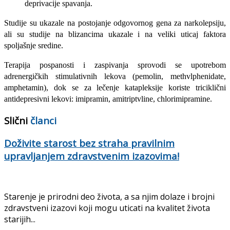
deprivacije spavanja.
Studije su ukazale na postojanje odgo­vornog gena za narkolepsiju,
ali su studi­je na blizancima ukazale i na veliki uticaj faktora
spoljašnje sredine.
Terapija pospanosti i zaspivanja spro­vodi se upotrebom
adrenergičkih stimula­tivnih lekova (pemolin, methvlphenidate,
amphetamin), dok se za lečenje kataplek­sije koriste triciklični
antidepresivni lekovi: imipramin, amitriptvline, chlorimipramine.
Slični
članci
Doživite starost bez straha pravilnim
upravljanjem zdravstvenim izazovima!
Starenje je prirodni deo života, a sa njim dolaze i brojni
zdravstveni izazovi koji mogu uticati na kvalitet života
starijih...