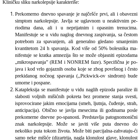
Kliničku sliku narkolepsije karakteriše:
Prekomerno dnevno spavanje je najčešće prvi, ali i obavezni
simptom narkolepsi­je. Javlja se uglavnom u neaktivnim pe­
riodima dana, ali i u neprijatnim i opa­snim trenucima.
Manifestuje se u vidu naglog dnevnog zaspivanja, sa čestom
potrebom za spavanjem, ali generalno gledano smanjenim
kvantitetom 24 h spavanja. Kod više od 50% bolesnika ma­
nifestuje se kratka amnezija što se može objasniti epizodama
„mikrospavanja” (REM i NONREM faze). Specifična je po­
java i kod vrlo gojaznih osoba koje se zbog površnog i često
prekidanog noć­nog spavanja (,,Pickwick-ov sindrom) bude
umorne i pospane.
Katapleksija se manifestuje u vidu na­glih epizoda paralize ili
slabosti voljnih mišićnih pokreta bez promene stanja svesti,
isprovocirane jakim emocijama (smeh, ljutnja, čuđenje, strah,
anticipa­cija). Obično se javlja mesecima ili go­dinama posle
prekomerne dnevne po-spanosti. Predstavlja patognomonični
znak narkolepsije. Može se javiti više puta dnevno do
nekoliko puta tokom života. Može biti parcijalna-zahvataju-ći
samo neke mišiće (dizartrija, nagla klonulost glave, klonulost