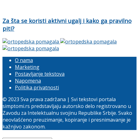
Za šta se koristi aktivni ugalj i kako ga pravilno
piti?
O nama
Marketing
Postavljanje tekstova
Napomena
Politika privatnosti
© 2023 Sva prava zadržana | Svi tekstovi portala
simptomi.rs predstavljaju autorsko delo registrovano u
Zavodu za Intelektualnu svojinu Republike Srbije. Svako
neovlašćeno preuzimanje, kopiranje i presnimavanje je
kažnjivo zakonom.