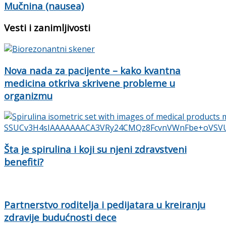
Mučnina (nausea)
Vesti i zanimljivosti
Nova nada za pacijente – kako kvantna
medicina otkriva skrivene probleme u
organizmu
Šta je spirulina i koji su njeni zdravstveni
benefiti?
Partnerstvo roditelja i pedijatara u kreiranju
zdravije budućnosti dece