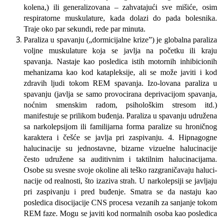
kolena,) ili generalizovana – zahvatajući sve miši­će, osim
respiratorne muskulature, ka­da dolazi do pada bolesnika.
Traje oko par sekundi, rede par minuta.
Paraliza u spavanju („dormicijalne kri­ze”) je globalna paraliza
voljne musku­lature koja se javlja na početku ili kra­ju
spavanja. Nastaje kao posledica istih motornih inhibicionih
mehanizama kao kod katapleksije, ali se može javiti i kod
zdravih ljudi tokom REM spavanja. Izo-lovana paraliza u
spavanju (javlja se sa­mo provocirana deprivacijom spavanja,
noćnim smenskim radom, psihološkim stresom itd.)
manifestuje se prilikom buđenja. Paraliza u spavanju udružena
sa narkolepsijom ili familijarna forma paralize su hroničnog
karaktera i češće se javlja pri zaspivanju. 4. Hipnagogne
halucinacije su jednostav­ne, bizarne vizuelne halucinacije
često udružene sa auditivnim i taktilnim ha­lucinacijama.
Osobe su svesne svoje okoline ali teško razgraničavaju haluci­
nacije od realnosti, što izaziva strah. U narkolepsiji se javljaju
pri zaspivanju i pred buđenje. Smatra se da nastaju kao
posledica disocijacije CNS procesa ve­zanih za sanjanje tokom
REM faze. Mo­gu se javiti kod normalnih osoba kao posledica