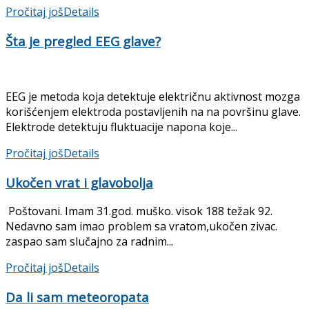
Pročitaj još
Details
Šta je pregled EEG glave?
EEG je metoda koja detektuje električnu aktivnost mozga
korišćenjem elektroda postavljenih na na površinu glave.
Elektrode detektuju fluktuacije napona koje...
Pročitaj još
Details
Ukočen vrat i glavobolja
Poštovani. Imam 31.god. muško. visok 188 težak 92.
Nedavno sam imao problem sa vratom,ukočen zivac.
zaspao sam slučajno za radnim...
Pročitaj još
Details
Da li sam meteoropata