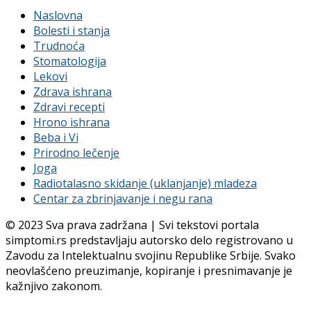
Naslovna
Bolesti i stanja
Trudnoća
Stomatologija
Lekovi
Zdrava ishrana
Zdravi recepti
Hrono ishrana
Beba i Vi
Prirodno lečenje
Joga
Radiotalasno skidanje (uklanjanje) mladeza
Centar za zbrinjavanje i negu rana
© 2023 Sva prava zadržana | Svi tekstovi portala
simptomi.rs predstavljaju autorsko delo registrovano u
Zavodu za Intelektualnu svojinu Republike Srbije. Svako
neovlašćeno preuzimanje, kopiranje i presnimavanje je
kažnjivo zakonom.