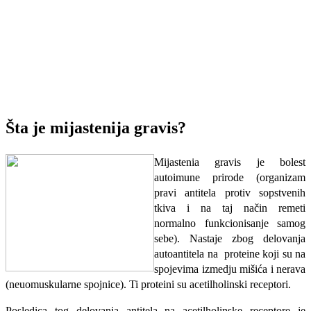
Šta je mijastenija gravis?
Mijastenia gravis je bolest
autoimune prirode (organizam
pravi antitela protiv sopstvenih
tkiva i na taj način remeti
normalno funkcionisanje samog
sebe). Nastaje zbog delovanja
autoantitela na proteine koji su na
spojevima izmedju mišića i nerava
(neuomuskularne spojnice). Ti proteini su acetilholinski receptori.
Posledica tog delovanja antitela na acetilholinske receptore je