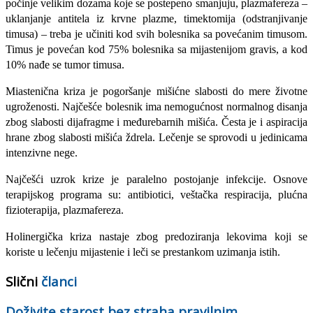
počinje velikim dozama koje se postepeno smanjuju, plazmafereza –
uklanjanje antitela iz krvne plazme, timektomija (odstranjivanje
timusa) – treba je učiniti kod svih bolesnika sa povećanim timusom.
Timus je povećan kod 75% bolesnika sa mijastenijom gravis, a kod
10% nađe se tumor timusa.
Miastenična kriza je pogoršanje mišićne slabosti do mere životne
ugroženosti. Najčešće bolesnik ima nemogućnost normalnog disanja
zbog slabosti dijafragme i međurebarnih mišića. Česta je i aspiracija
hrane zbog slabosti mišića ždrela. Lečenje se sprovodi u jedinicama
intenzivne nege.
Najčešći uzrok krize je paralelno postojanje infekcije. Osnove
terapijskog programa su: antibiotici, veštačka respiracija, plućna
fizioterapija, plazmafereza.
Holinergička kriza nastaje zbog predoziranja lekovima koji se
koriste u lečenju mijastenie i leči se prestankom uzimanja istih.
Slični
članci
Doživite starost bez straha pravilnim