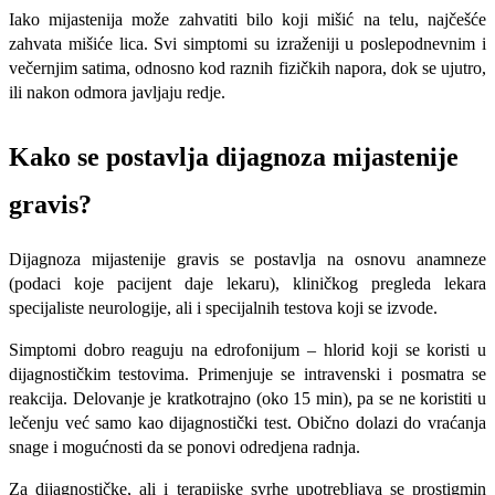
Iako mijastenija može zahvatiti bilo koji mišić na telu, najčešće
zahvata mišiće lica. Svi simptomi su izraženiji u poslepodnevnim i
večernjim satima, odnosno kod raznih fizičkih napora, dok se ujutro,
ili nakon odmora javljaju redje.
Kako se postavlja dijagnoza mijastenije
gravis?
Dijagnoza mijastenije gravis se postavlja na osnovu anamneze
(podaci koje pacijent daje lekaru), kliničkog pregleda lekara
specijaliste neurologije, ali i specijalnih testova koji se izvode.
Simptomi dobro reaguju na edrofonijum – hlorid koji se koristi u
dijagnostičkim testovima. Primenjuje se intravenski i posmatra se
reakcija. Delovanje je kratkotrajno (oko 15 min), pa se ne koristiti u
lečenju već samo kao dijagnostički test. Obično dolazi do vraćanja
snage i mogućnosti da se ponovi odredjena radnja.
Za dijagnostičke, ali i terapijske svrhe upotrebljava se prostigmin