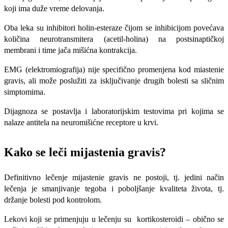
koji ima duže vreme delovanja.
Oba leka su inhibitori holin-esteraze čijom se inhibicijom povećava
količina neurotransmitera (acetil-holina) na postsinaptičkoj
membrani i time jača mišićna kontrakcija.
EMG (elektromiografija) nije specifično promenjena kod miastenie
gravis, ali može poslužiti za isključivanje drugih bolesti sa sličnim
simptomima.
Dijagnoza se postavlja i laboratorijskim testovima pri kojima se
nalaze antitela na neuromišićne receptore u krvi.
Kako se leči mijastenia gravis?
Definitivno lečenje mijastenie gravis ne postoji, tj. jedini način
lečenja je smanjivanje tegoba i poboljšanje kvaliteta života, tj.
držanje bolesti pod kontrolom.
Lekovi koji se primenjuju u lečenju su kortikosteroidi – obično se