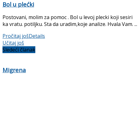
Bol u plećki
Postovani, molim za pomoc . Bol u levoj plecki koji sesiri
ka vratu. potiljku. Sta da uradim,koje analize. Hvala Vam. ...
Pročitaj još
Details
Učitaj još
Sledeći članak
Migrena