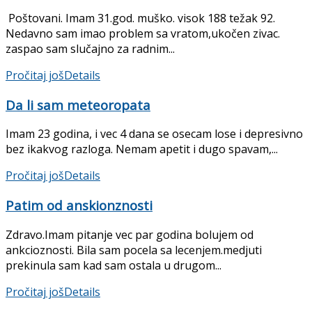
Poštovani. Imam 31.god. muško. visok 188 težak 92.
Nedavno sam imao problem sa vratom,ukočen zivac.
zaspao sam slučajno za radnim...
Pročitaj još
Details
Da li sam meteoropata
Imam 23 godina, i vec 4 dana se osecam lose i depresivno
bez ikakvog razloga. Nemam apetit i dugo spavam,...
Pročitaj još
Details
Patim od anskionznosti
Zdravo.Imam pitanje vec par godina bolujem od
ankcioznosti. Bila sam pocela sa lecenjem.medjuti
prekinula sam kad sam ostala u drugom...
Pročitaj još
Details