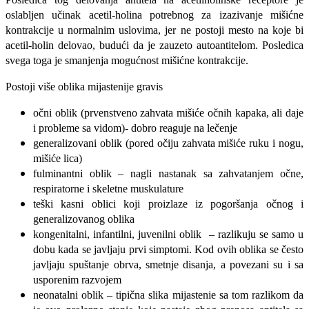
oslabljen učinak acetil-holina potrebnog za izazivanje mišićne
kontrakcije u normalnim uslovima, jer ne postoji mesto na koje bi
acetil-holin delovao, budući da je zauzeto autoantitelom. Posledica
svega toga je smanjenja mogućnost mišićne kontrakcije.
Postoji više oblika mijastenije gravis
očni oblik (prvenstveno zahvata mišiće očnih kapaka, ali daje
i probleme sa vidom)- dobro reaguje na lečenje
generalizovani oblik (pored očiju zahvata mišiće ruku i nogu,
mišiće lica)
fulminantni oblik – nagli nastanak sa zahvatanjem očne,
respiratorne i skeletne muskulature
teški kasni oblici koji proizlaze iz pogoršanja očnog i
generalizovanog oblika
kongenitalni, infantilni, juvenilni oblik – razlikuju se samo u
dobu kada se javljaju prvi simptomi. Kod ovih oblika se često
javljaju spuštanje obrva, smetnje disanja, a povezani su i sa
usporenim razvojem
neonatalni oblik – tipična slika mijastenie sa tom razlikom da