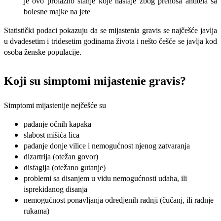
je ovo prolazno stanje koje nastaje zbog prenosa antitela sa
bolesne majke na jete
Statistički podaci pokazuju da se mijastenia gravis se najčešće javlja
u dvadesetim i tridesetim godinama života i nešto češće se javlja kod
osoba ženske populacije.
Koji su simptomi mijastenie gravis?
Simptomi mijastenije nejčešće su
padanje očnih kapaka
slabost mišića lica
padanje donje vilice i nemogućnost njenog zatvaranja
dizartrija (otežan govor)
disfagija (otežano gutanje)
problemi sa disanjem u vidu nemogućnosti udaha, ili
isprekidanog disanja
nemogućnost ponavljanja odredjenih radnji (čučanj, ili radnje
rukama)