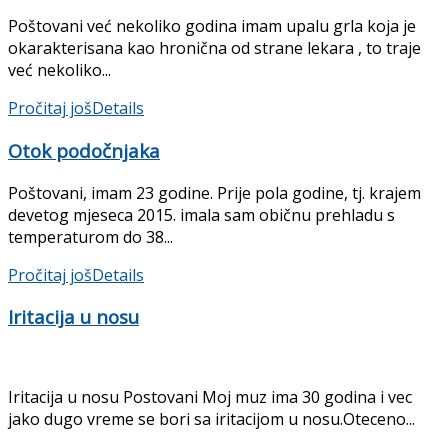
Poštovani već nekoliko godina imam upalu grla koja je
okarakterisana kao hronična od strane lekara , to traje
već nekoliko...
Pročitaj još
Details
Otok podočnjaka
Poštovani, imam 23 godine. Prije pola godine, tj. krajem
devetog mjeseca 2015. imala sam običnu prehladu s
temperaturom do 38...
Pročitaj još
Details
Iritacija u nosu
Iritacija u nosu Postovani Moj muz ima 30 godina i vec
jako dugo vreme se bori sa iritacijom u nosu.Oteceno...