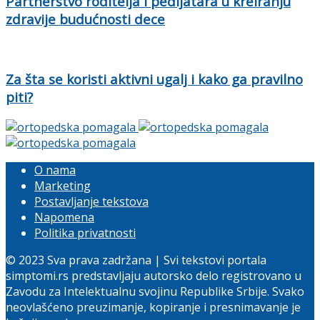
Partnerstvo roditelja i pedijatara u kreiranju
zdravije budućnosti dece
Za šta se koristi aktivni ugalj i kako ga pravilno
piti?
O nama
Marketing
Postavljanje tekstova
Napomena
Politika privatnosti
© 2023 Sva prava zadržana | Svi tekstovi portala
simptomi.rs predstavljaju autorsko delo registrovano u
Zavodu za Intelektualnu svojinu Republike Srbije. Svako
neovlašćeno preuzimanje, kopiranje i presnimavanje je