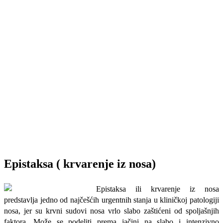
Epistaksa ( krvarenje iz nosa)
Epistaksa ili krvarenje iz nosa
predstavlja jedno od najčešćih urgentnih stanja u kliničkoj patologiji
nosa, jer su krvni sudovi nosa vrlo slabo zaštićeni od spoljašnjih
faktora. Može se podeliti prema jačini na slabo i intenzivno