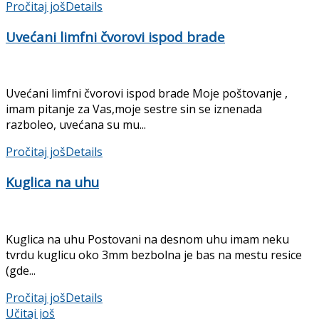
Pročitaj još
Details
Uvećani limfni čvorovi ispod brade
Uvećani limfni čvorovi ispod brade Moje poštovanje ,
imam pitanje za Vas,moje sestre sin se iznenada
razboleo, uvećana su mu...
Pročitaj još
Details
Kuglica na uhu
Kuglica na uhu Postovani na desnom uhu imam neku
tvrdu kuglicu oko 3mm bezbolna je bas na mestu resice
(gde...
Pročitaj još
Details
Učitaj još