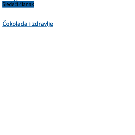
Sledeći članak
Čokolada i zdravlje