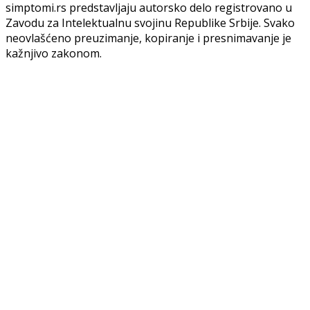
simptomi.rs predstavljaju autorsko delo registrovano u
Zavodu za Intelektualnu svojinu Republike Srbije. Svako
neovlašćeno preuzimanje, kopiranje i presnimavanje je
kažnjivo zakonom.