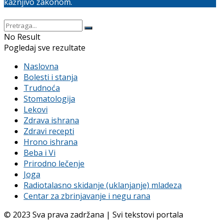
kažnjivo zakonom.
No Result
Pogledaj sve rezultate
Naslovna
Bolesti i stanja
Trudnoća
Stomatologija
Lekovi
Zdrava ishrana
Zdravi recepti
Hrono ishrana
Beba i Vi
Prirodno lečenje
Joga
Radiotalasno skidanje (uklanjanje) mladeza
Centar za zbrinjavanje i negu rana
© 2023 Sva prava zadržana | Svi tekstovi portala