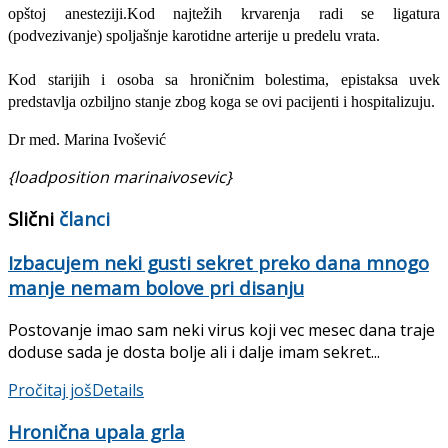
opštoj anesteziji.Kod najtežih krvarenja radi se ligatura
(podvezivanje) spoljašnje karotidne arterije u predelu vrata.
Kod starijih i osoba sa hroničnim bolestima, epistaksa uvek
predstavlja ozbiljno stanje zbog koga se ovi pacijenti i hospitalizuju.
Dr med. Marina Ivošević
{loadposition marinaivosevic}
Slični
članci
Izbacujem neki gusti sekret preko dana mnogo
manje nemam bolove pri disanju
Postovanje imao sam neki virus koji vec mesec dana traje
doduse sada je dosta bolje ali i dalje imam sekret...
Pročitaj još
Details
Hronična upala grla