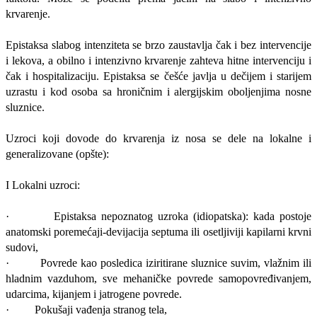
krvarenje.
Epistaksa slabog intenziteta se brzo zaustavlja čak i bez intervencije
i lekova, a obilno i intenzivno krvarenje zahteva hitne intervenciju i
čak i hospitalizaciju. Epistaksa se češće javlja u dečijem i starijem
uzrastu i kod osoba sa hroničnim i alergijskim oboljenjima nosne
sluznice.
Uzroci koji dovode do krvarenja iz nosa se dele na lokalne i
generalizovane (opšte):
I Lokalni uzroci:
· Epistaksa nepoznatog uzroka (idiopatska): kada postoje
anatomski poremećaji-devijacija septuma ili osetljiviji kapilarni krvni
sudovi,
· Povrede kao posledica iziritirane sluznice suvim, vlažnim ili
hladnim vazduhom, sve mehaničke povrede samopovređivanjem,
udarcima, kijanjem i jatrogene povrede.
· Pokušaji vađenja stranog tela,