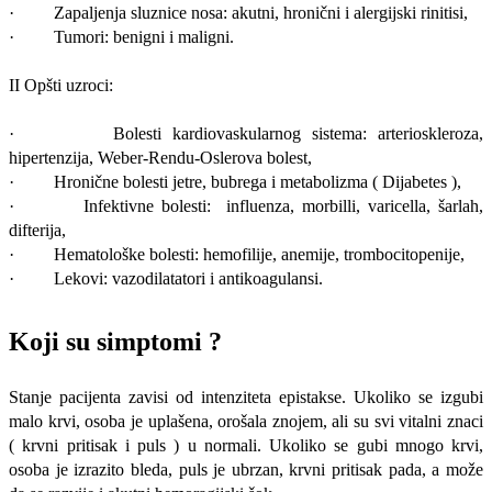
· Zapaljenja sluznice nosa: akutni, hronični i alergijski rinitisi,
· Tumori: benigni i maligni.
II Opšti uzroci:
· Bolesti kardiovaskularnog sistema: arterioskleroza,
hipertenzija, Weber-Rendu-Oslerova bolest,
· Hronične bolesti jetre, bubrega i metabolizma ( Dijabetes ),
· Infektivne bolesti: influenza, morbilli, varicella, šarlah,
difterija,
· Hematološke bolesti: hemofilije, anemije, trombocitopenije,
· Lekovi: vazodilatatori i antikoagulansi.
Koji su simptomi ?
Stanje pacijenta zavisi od intenziteta epistakse. Ukoliko se izgubi
malo krvi, osoba je uplašena, orošala znojem, ali su svi vitalni znaci
( krvni pritisak i puls ) u normali. Ukoliko se gubi mnogo krvi,
osoba je izrazito bleda, puls je ubrzan, krvni pritisak pada, a može