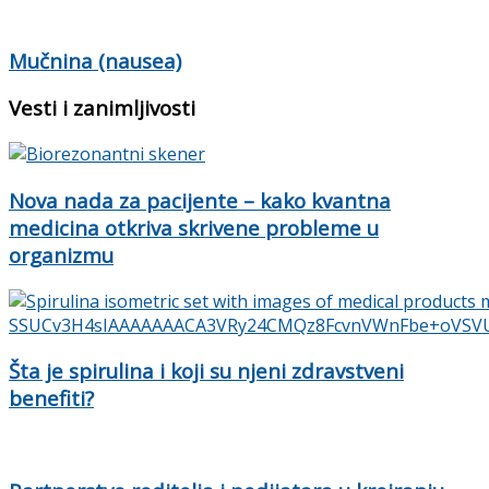
Mučnina (nausea)
Vesti i zanimljivosti
Nova nada za pacijente – kako kvantna
medicina otkriva skrivene probleme u
organizmu
Šta je spirulina i koji su njeni zdravstveni
benefiti?