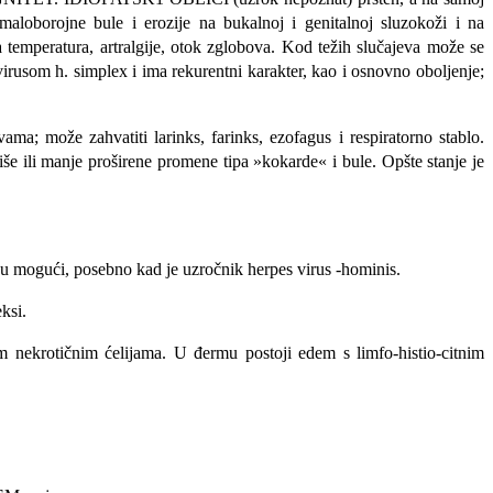
maloborojne bule i erozije na bukalnoj i genitalnoj sluzokoži i na
 temperatura, artralgije, otok zglobova. Kod težih slučajeva može se
 virusom h. simplex i ima rekurentni karakter, kao i osnovno oboljenje;
a; mo­že zahvatiti larinks, farinks, ezofagus i respiratorno stablo.
iše ili manje proširene pro­mene tipa »kokarde« i bule. Opšte stanje je
su mogući, posebno kad je uzročnik herpes virus -hominis.
ksi.
im nekrotičnim ćelija­ma. U đermu postoji edem s limfo-histio-citnim