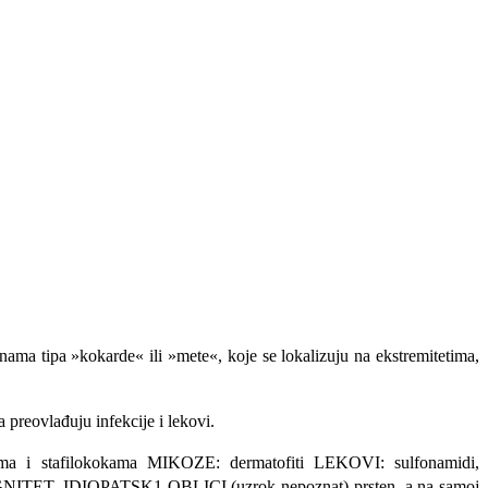
ama tipa »kokarde« ili »mete«, koje se lokalizuju na ekstremitetima,
 preovlađuju infekcije i lekovi.
ma i stafilokokama MIKOZE: dermatofiti LEKOVI: sulfonamidi,
 MALIGNITET. IDIOPATSK1 OBLICI (uzrok nepoznat) prsten, a na samoj