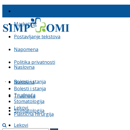
O nama
Marketing
Postavljanje tekstova
Napomena
Politika privatnosti
Naslovna
Bolesti i stanja
Naslovna
Bolesti i stanja
Trudnoća
Trudnoća
Stomatologija
Lekovi
Stomatologija
Plastična hirurgija
Lekovi