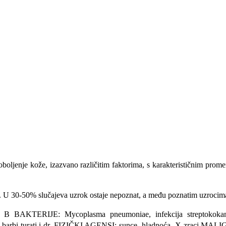
jenje kože, izazvano ra­zličitim faktorima, s karakterističnim promen
 U 30-50% slučajeva uzrok os­taje nepoznat, a među poznatim uzroci­ma
A, B BAKTERIJE: Mycoplasma pneumoniae, infekcija streptokoka
otici, barbi turati i dr. FIZIČKI AGENSI: sunce, hladnoća, X-zraci