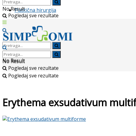
No Result
Plastična hirurgija
Pogledaj sve rezultate
No Result
No Result
Pogledaj sve rezultate
Pogledaj sve rezultate
Erythema exsudativum multi