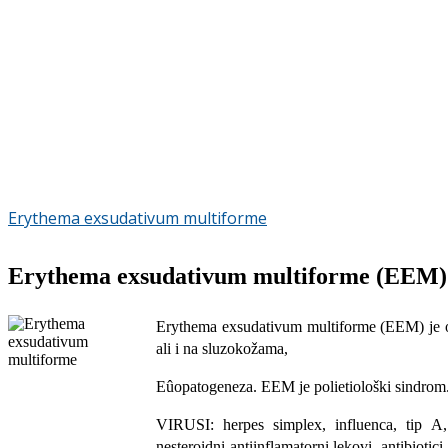
Erythema exsudativum multiforme
Erythema exsudativum multiforme (EEM)
Erythema exsudativum multiforme (EEM) je obol
ali i na sluzokožama,
Eûopatogeneza. EEM je polietiološki sindrom.
VIRUSI: herpes simplex, influenca, tip 
nesteroidni antiinflamatorni lekovi, antibi