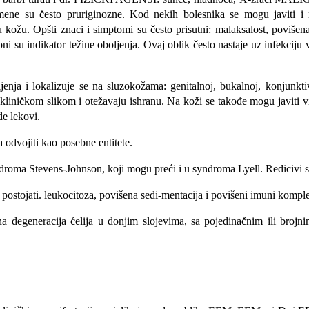
romene su često pruriginozne. Kod nekih bolesnika se mogu javiti i 
kožu. Opšti znaci i simptomi su često prisutni: malaksalost, povišena
oni su indikator težine oboljenja. Ovaj oblik često nastaje uz infekciju
ja i lokalizuje se na sluzokožama: geni­talnoj, bukalnoj, konjunktivam
u kliničkom slikom i ote­žavaju ishranu. Na koži se takođe mo­gu javiti v
e lekovi.
d­vojiti kao posebne entitete.
ndroma Stevens-Johnson, koji mogu preći i u syndroma Lyell. Redicivi 
 postojati. leukocitoza, povišena sedi-mentacija i povišeni imuni komple
 degene­racija ćelija u donjim slojevima, sa poje­dinačnim ili brojn