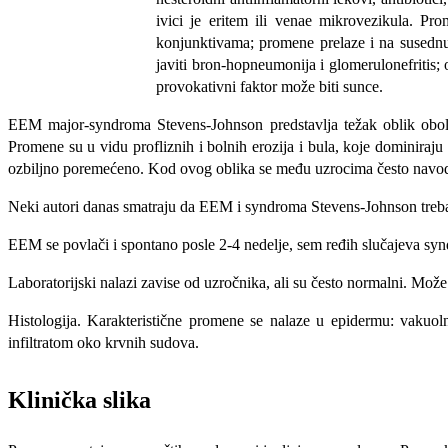
ivici je eritem ili ve­nae mikrovezikula. P
konjunktivama; promene prelaze i na susednu 
javiti bron-hopneumonija i glomerulonefritis; 
provokativni faktor može biti sunce.
EEM major-syndroma Stevens-Jo­hnson predstavlja težak oblik oboljen
Promene su u vi­du profliznih i bolnih erozija i bula, ko­je dominiraj
ozbiljno poremećeno. Kod ovog oblika se među uzrocima čes­to navod
Neki autori danas smatraju da EEM i syndroma Stevens-Johnson treba o
EEM se povlači i spontano posle 2-4 nedelje, sem ređih slučajeva sy
Laboratorijski nalazi zavise od uzročnika, ali su često normalni. Može
Histologija. Karakteristične promene se nalaze u epidermu: vakuolna
infiltratom oko krvnih sudova.
Klinička slika