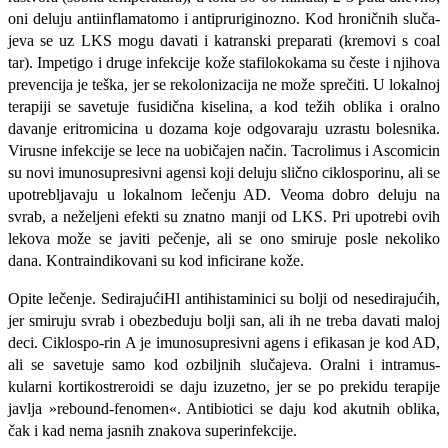
oni deluju antiinflamatomo i antipruriginozno. Kod hroničnih sluča­
jeva se uz LKS mogu davati i katranski preparati (kremovi s coal
tar). Impetigo i druge infekcije kože stafilokokama su česte i njihova
prevencija je teška, jer se rekolonizacija ne može sprečiti. U lo­kalnoj
terapiji se savetuje fusidična ki­selina, a kod težih oblika i oralno
dava­nje eritromicina u dozama koje odgova­raju uzrastu bolesnika.
Virusne infekci­je se lece na uobičajen način. Tacrolimus i Ascomicin
su novi imunosupresivni agensi koji deluju slično ciklosporinu, ali se
upotrebljavaju u lokalnom lečenju AD. Veoma dobro deluju na
svrab, a ne­željeni efekti su znatno manji od LKS. Pri upotrebi ovih
lekova može se javiti pečenje, ali se ono smiruje posle neko­liko
dana. Kontraindikovani su kod in­ficirane kože.
Opite lečenje. SedirajućiHl antihistaminici su bolji od nesedirajućih,
jer smiruju svrab i obezbeduju bolji san, ali ih ne treba davati maloj
deci. Ciklospo-rin A je imunosupresivni agens i efika­san je kod AD,
ali se savetuje samo kod ozbiljnih slučajeva. Oralni i intramus-
kularni kortikostreroidi se daju izuze­tno, jer se po prekidu terapije
javlja »rebound-fenomen«. Antibiotici se daju kod akutnih oblika,
čak i kad nema jas­nih znakova superinfekcije.