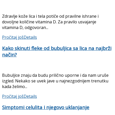
Zdravlje kože lica i tela potiče od pravilne ishrane i
dovoljne količine vitamina D. Za pravilo usvajanje
vitamina D, odgovoran...
Pročitaj još
Details
Kako skinuti fleke od bubuljica sa lica na najbrži
način?
Bubuljice znaju da budu prilično uporne i da nam uruše
izgled. Nekako se uvek jave u najnezgodnijem trenutku
kada želimo...
Pročitaj još
Details
Simptomi celulita i njegovo uklanjanje