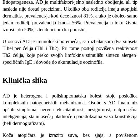
Etiopatogeneza. AD je multifaktori-jelno nasledno oboljenje, ali tip
nasleda nije dosad preciziran. Ukoliko oba rodite­lja imaju atopijski
dermatitis, prevalenci-ja kod dece iznosi 81%, a ako je oboleo samo
jedan roditelj, prevalencija iznosi 56%. Prevalencija u toku života
iznosi i do 20%, s tendencijom ka porastu.
U osnovi AD je imunološki poreme­ćaj, sa dizbalansom dva subseta
T-hel-per ćelija (Thl i Th2). Pri tome postoji povišena reaktivnost
Th2 ćelija, koje preko svojih limfokina stimulišu sintezu alergen-
specifičnih IgE i dovode do akumulacije eozinofila.
Klinička slika
AD je heterogena i polisimptomatska bolest, stoje posleđi­ca
kompleksnih patogenetskih mehani­zama. Osobe s AD imaju niz
opštih sim­ptoma: nervna ekscitabilnost, nesigur­nost, natprosečna
inteligencija, stalni osećaj hladnoće i paradoksalna vazo-konstrikcija
(beli dermografizam).
Koža atopičara je izrazito suva, bez sjaja, s povišenom