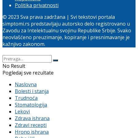
Politika privatnosti
© 2023 Sva prava zadržana | Svi tekstovi portala
simptomi.rs predstavljaju autorsko delo registrovano u
Zavodu za Intelektualnu svojinu Republike Srbije. Svako
neovlašćeno preuzimanje, kopiranje i presnimavanje je
kažnjivo zakonom.
No Result
Pogledaj sve rezultate
Naslovna
Bolesti i stanja
Trudnoća
Stomatologija
Lekovi
Zdrava ishrana
Zdravi recepti
Hrono ishrana