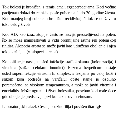
Tok bolesti je hroničan, s remisijama i egzacerbacijama. Kod većine
pacije­nata dolazi do remisije posle puberteta ili do 30. godine života.
Kod manjeg broja obolelih hroničan recidivirajući tok se održava u
toku celog života.
Kod AD, kao izraz atopije, često se razvija preosetljivost na polen,
što se može manifestovati u vidu bronhijalne astme i/ili polenskog
rinitisa. Alopecia areata se može javiti kao udruženo obo­ljenje i njen
tok je ozbiljan (v. alopecia areata).
Komplikacije nastaju usled infekci­je stafilokokama (kolonizacija) i
virusi­ma (snižen celularni imunitet). Eczema herpeticum nastaje
usled superinfekcije virusom h. simplex, s lezijama po celoj koži i
slikom koja podseća na varičelu; opšte stanje je ozbiljno
poremećeno, sa visokom temperaturom, a može se javiti viremija i
encefalitis. Može ugroziti i ži­vot bolesnika, posebno kod male dece
gde oboljenje predstavlja prvi kontakt s ovim virusom.
Laboratorijski nalazi. Cesta je eozinofilija i povišen titar IgE.