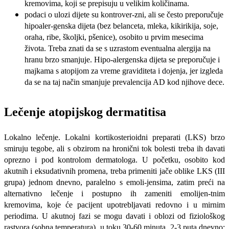
kremovima, koji se prepisuju u velikim količinama.
podaci o ulozi dijete su kontrover-zni, ali se često preporučuje
hipoaler-genska dijeta (bez belanceta, mleka, ki­kirikija, soje,
oraha, ribe, školjki, pšeni­ce), osobito u prvim mesecima
života. Treba znati da se s uzrastom eventualna alergija na
hranu brzo smanjuje. Hipo-alergenska dijeta se preporučuje i
majka­ma s atopijom za vreme graviditeta i do­jenja, jer izgleda
da se na taj način sma­njuje prevalencija AD kod njihove dece.
Lečenje atopijskog dermatitisa
Lokalno lečenje. Lokalni kortikosterioidni preparati (LKS) brzo
smiruju te­gobe, ali s obzirom na hronični tok bo­lesti treba ih davati
oprezno i pod kon­trolom dermatologa. U početku, osobito kod
akutnih i eksudativnih promena, treba primeniti jače oblike LKS (III
gru­pa) jednom dnevno, paralelno s emoli-jensima, zatim preći na
alternativno lečenje i postupno ih zameniti emolijen-tnim
kremovima, koje će pacijent upo­trebljavati redovno i u mirnim
periodi­ma. U akutnoj fazi se mogu davati i ob­lozi od fiziološkog
rastvora (sobna tem­peratura), u toku 30-60 minuta, 2-3 pu­ta dnevno;