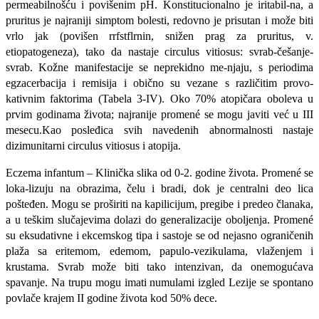
permeabilnošću i po­višenim pH. Konstitucionalno je iritabil-na, a
pruritus je najraniji simptom bolesti, redovno je prisutan i može biti
vrlo jak (povišen rrfstflrnin, snižen prag za pruri­tus, v.
etiopatogeneza), tako da nastaje circulus vitiosus: svrab-češanje-
svrab. Kožne manifestacije se neprekidno me-njaju, s periodima
egzacerbacija i remi­sija i obično su vezane s različitim provo­
kativnim faktorima (Tabela 3-IV). Oko 70% atopičara oboleva u
prvim godinama života; najranije promené se mogu javiti već u III
mesecu.
Kao posleđica svih navedenih abnor­malnosti nastaje
dizimunitarni circulus vitiosus i atopija.
Eczema infantum – Klinička slika od 0-2. godine života. Promené se
loka-lizuju na obrazima, čelu i bradi, dok je centralni deo lica
pošteđen. Mogu se proširiti na kapilicijum, pregibe i predeo članaka,
a u teškim slučajevima dolazi do generalizacije oboljenja. Pro­mené
su eksudativne i ekcemskog tipa i sastoje se od nejasno ograničenih
plaža sa eritemom, edemom, papulo-vezikulama, vlaženjem i
krustama. Svrab može biti ta­ko intenzivan, da onemogućava
spavanje. Na trupu mogu imati numulami izgled Lezije se spontano
povlače krajem II go­dine života kod 50% dece.