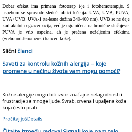
Dobar efekat ima primena fototerap i-je i fotohemoterapije. S
uspehom se sprovode sledeći oblici lečenja: UVA, UVB, PUVA,
UVA+UVB, UVA-1 (ta-lasna dužina 340-400 nm). UVB se ne daje
kod akutnih egzacerbacija, već je ograničena na hronične slučajeve.
PU­VA je vrlo uspešna, ah je praćena neže­ljenim efektima
(»rebound-fenomen« i kanceri kože).
Slični
članci
Saveti za kontrolu kožnih alergija – koje
promene u načinu života vam mogu pomoći?
Kožne alergije mogu biti izvor značajne nelagodnosti i
frustracije za mnoge ljude. Svrab, crvena i upaljena koža
koja često prati...
Pročitaj još
Details
Čitajte između redova! Signali koje nam telo