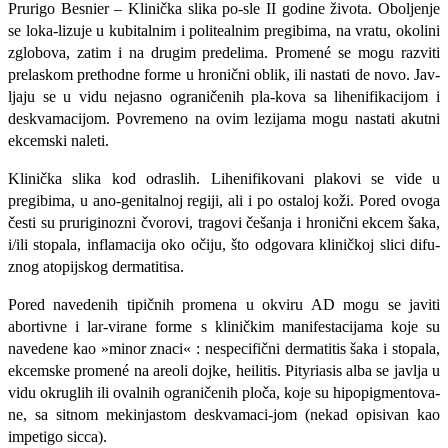
Prurigo Besnier – Klinička slika po-sle II godine života. Oboljenje
se loka-lizuje u kubitalnim i politealnim pregi­bima, na vratu, okolini
zglobova, zatim i na drugim predelima. Promené se mo­gu razviti
prelaskom prethodne forme u hronični oblik, ili nastati de novo. Jav­
ljaju se u vidu nejasno ograničenih pla-kova sa lihenifikacijom i
deskvamacijom. Povremeno na ovim lezijama mo­gu nastati akutni
ekcemski naleti.
Klinička slika kod odraslih. Lihenifikovani plakovi se vide u
pregibima, u ano-genitalnoj regiji, ali i po ostaloj koži. Pored ovoga
česti su pruriginozni čvorovi, tragovi češanja i hronični ek­cem šaka,
i/ili stopala, inflamacija oko očiju, što odgovara kliničkoj slici difu-
znog atopijskog dermatitisa.
Pored navedenih tipičnih promena u okviru AD mogu se javiti
abortivne i lar-virane forme s kliničkim manifestacija­ma koje su
navedene kao »minor znaci« : nespecifični dermatitis šaka i stopala,
ekcemske promené na areoli dojke, heilitis. Pityriasis alba se javlja u
vidu okruglih ili ovalnih ogra­ničenih ploča, koje su hipopigmentova-
ne, sa sitnom mekinjastom deskvamaci-jom (nekad opisivan kao
impetigo sicca).