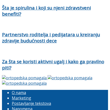
Šta je spirulina i koji su njeni zdravstveni
benefiti?
Partnerstvo roditelja i pedijatara u kreiranju
zdravije budućnosti dece
Za šta se koristi aktivni ugalj i kako ga pravilno
piti?
O nama
Marketing
Postavljanje tekstova
Napomena