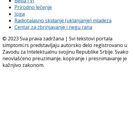
Beba i Vi
Prirodno lečenje
Joga
Radiotalasno skidanje (uklanjanje) mladeza
Centar za zbrinjavanje i negu rana
© 2023 Sva prava zadržana | Svi tekstovi portala
simptomi.rs predstavljaju autorsko delo registrovano u
Zavodu za Intelektualnu svojinu Republike Srbije. Svako
neovlašćeno preuzimanje, kopiranje i presnimavanje je
kažnjivo zakonom.