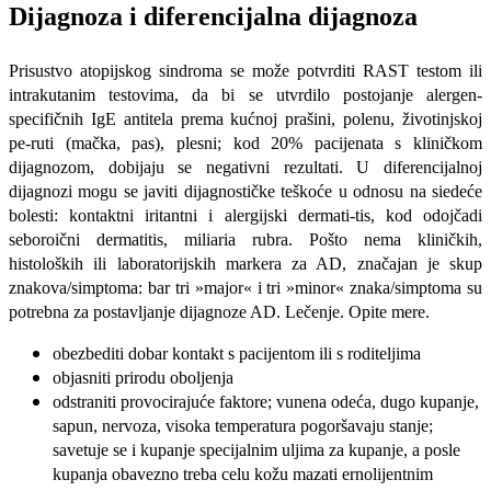
Dijagnoza i diferencijalna dijagno­za
Prisustvo atopijskog sindroma se može potvrditi RAST testom ili
intrakutanim testovima, da bi se utvrdilo postojanje alergen-
specifičnih IgE antitela prema kućnoj prašini, polenu, životinjskoj
pe-ruti (mačka, pas), plesni; kod 20% paci­jenata s kliničkom
dijagnozom, dobijaju se negativni rezultati. U diferencijalnoj
dijagnozi mogu se javiti dijagnostičke teškoće u odnosu na siedeće
bolesti: kontaktni iritantni i alergijski dermati-tis, kod odojčadi
seboroični dermatitis, miliaria rubra. Pošto nema kliničkih,
histoloških ili laboratorijskih markera za AD, značajan je skup
znakova/simp­toma: bar tri »major« i tri »minor« zna­ka/simptoma su
potrebna za postavlja­nje dijagnoze AD. Lečenje. Opite mere.
obezbediti dobar kontakt s pacijen­tom ili s roditeljima
objasniti prirodu oboljenja
odstraniti provocirajuće faktore; vunena odeća, dugo kupanje,
sapun, nervoza, visoka temperatura pogoršava­ju stanje;
savetuje se i kupanje specijal­nim uljima za kupanje, a posle
kupanja obavezno treba celu kožu mazati ernolijentnim